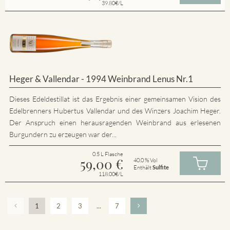
39.80€/L
Heger & Vallendar - 1994 Weinbrand Lenus Nr.1
Dieses Edeldestillat ist das Ergebnis einer gemeinsamen Vision des
Edelbrenners Hubertus Vallendar und des Winzers Joachim Heger.
Der Anspruch einen herausragenden Weinbrand aus erlesenen
Burgundern zu erzeugen war der...
0.5 L Flasche
59,00
€
40.0 % Vol
Enthält
Sulfite
118.00€/L
1
2
3
...
7