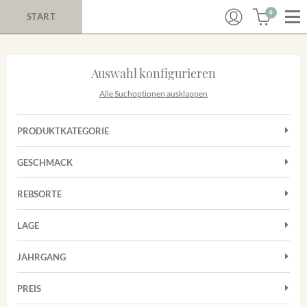
0
START
Auswahl konfigurieren
Alle Suchoptionen ausklappen
PRODUKTKATEGORIE
Cuvées
GESCHMACK
Magnum
Trocken
Rosé
REBSORTE
Auxerrois
Rotwein
LAGE
Chardonnay
Sekt
Achkarrer Schlossberg
Cuvée
JAHRGANG
Nimburg-Bottinger Steingrube
Frühburgunder
Merdinger Bühl
PREIS
2011
-
2025
Suchen
Grauburgunder