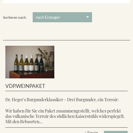
Ihringer Winklerberg
5 €
-
80 €
Suchen
Vorderer Winklerberg
Sortieren nach:
VDP.WEINPAKET
Dr. Heger's Burgunderklassiker - Drei Burgunder, ein Terroir:
Wir haben für Sie ein Paket zusammengestellt, welches perfekt
das vulkanische Terroir des südlichen Kaiserstuhls widerspiegelt.
Mit den Rebsorten...
L Flasche