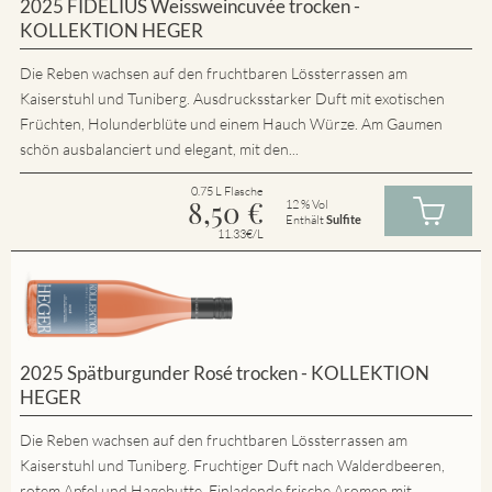
2025 FIDELIUS Weissweincuvée trocken -
KOLLEKTION HEGER
Die Reben wachsen auf den fruchtbaren Lössterrassen am
Kaiserstuhl und Tuniberg. Ausdrucksstarker Duft mit exotischen
Früchten, Holunderblüte und einem Hauch Würze. Am Gaumen
schön ausbalanciert und elegant, mit den...
0.75 L Flasche
8,50
€
12 % Vol
Enthält
Sulfite
11.33€/L
2025 Spätburgunder Rosé trocken - KOLLEKTION
HEGER
Die Reben wachsen auf den fruchtbaren Lössterrassen am
Kaiserstuhl und Tuniberg. Fruchtiger Duft nach Walderdbeeren,
rotem Apfel und Hagebutte. Einladende frische Aromen mit