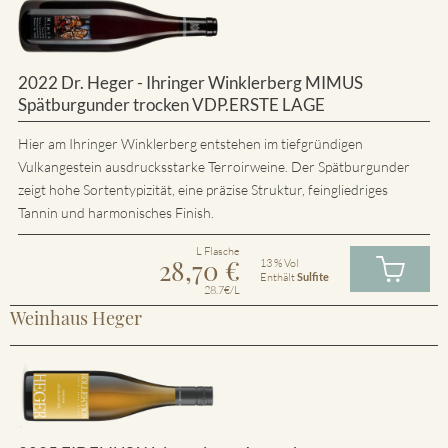
2022 Dr. Heger - Ihringer Winklerberg MIMUS
Spätburgunder trocken VDP.ERSTE LAGE
Hier am Ihringer Winklerberg entstehen im tiefgründigen
Vulkangestein ausdrucksstarke Terroirweine. Der Spätburgunder
zeigt hohe Sortentypizität, eine präzise Struktur, feingliedriges
Tannin und harmonisches Finish.
L Flasche
28,70
€
13 % Vol
Enthält
Sulfite
28.7€/L
Weinhaus Heger