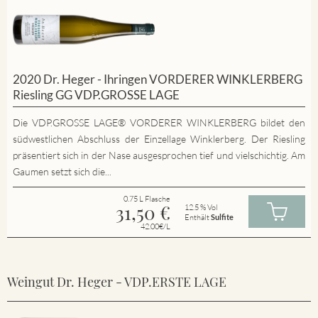
2020 Dr. Heger - Ihringen VORDERER WINKLERBERG
Riesling GG VDP.GROSSE LAGE
Die VDP.GROSSE LAGE® VORDERER WINKLERBERG bildet den
südwestlichen Abschluss der Einzellage Winklerberg. Der Riesling
präsentiert sich in der Nase ausgesprochen tief und vielschichtig. Am
Gaumen setzt sich die...
0.75 L Flasche
31,50
€
12.5 % Vol
Enthält
Sulfite
42.00€/L
Weingut Dr. Heger - VDP.ERSTE LAGE