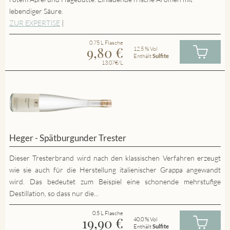
lebendiger Säure.
ZUR EXPERTISE
|
0.75 L Flasche
9,80
€
12.5 % Vol
Enthält
Sulfite
13.07€/L
Heger - Spätburgunder Trester
Dieser Tresterbrand wird nach den klassischen Verfahren erzeugt
wie sie auch für die Herstellung italienischer Grappa angewandt
wird. Das bedeutet zum Beispiel eine schonende mehrstufige
Destillation, so dass nur die...
0.5 L Flasche
19,90
€
40.0 % Vol
Enthält
Sulfite