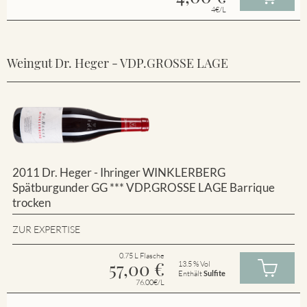
4€/L
Weingut Dr. Heger - VDP.GROSSE LAGE
2011 Dr. Heger - Ihringer WINKLERBERG
Spätburgunder GG *** VDP.GROSSE LAGE Barrique
trocken
ZUR EXPERTISE
0.75 L Flasche
57,00
€
13.5 % Vol
Enthält
Sulfite
76.00€/L