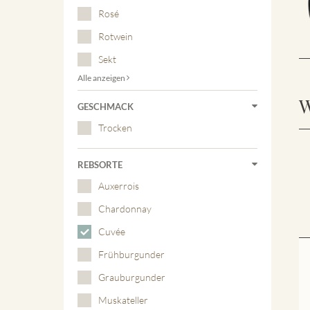
Rosé
Rotwein
Sekt
Alle anzeigen
W
GESCHMACK
Trocken
REBSORTE
Auxerrois
Chardonnay
Cuvée
Frühburgunder
Grauburgunder
Muskateller