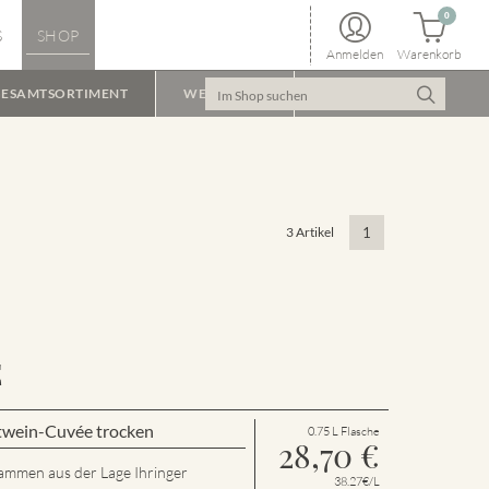
0
S
SHOP
Anmelden
Warenkorb
ESAMTSORTIMENT
WEINPAKET
3 Artikel
1
E
twein-Cuvée trocken
0.75 L Flasche
28,70
€
tammen aus der Lage Ihringer
38.27€/L