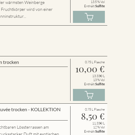
r der wärmsten Weinberge
13.5 % Vol
Enthält
Sulfite
e Fruchtkörper wird von einer
nninstruktur...
n trocken
0.75 L Flasche
10,00
€
13.33€/L
13 % Vol
Enthält
Sulfite
cuvée trocken - KOLLEKTION
0.75 L Flasche
8,50
€
11.33€/L
chtbaren Lössterrassen am
12 % Vol
Enthält
Sulfite
rucksstarker Duft mit exotischen