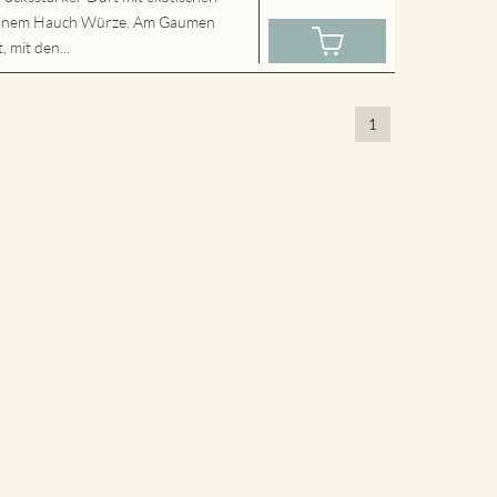
 einem Hauch Würze. Am Gaumen
 mit den...
1