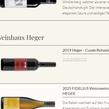
Winklerberg, welcher als eine
Deutschlands gilt. Der intensiv
eleganten Säure und seidigen Ta
einhaus Heger
2019 Heger - Cuvée Rotwei
ZUR EXPERTISE
2025 FIDELIUS Weisswein
HEGER
Die Reben wachsen auf den fru
Kaiserstuhl und Tuniberg. Ausd