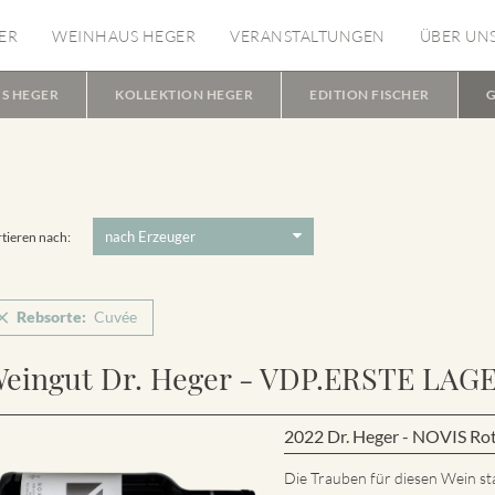
ER
WEINHAUS HEGER
VERANSTALTUNGEN
ÜBER UN
S HEGER
KOLLEKTION HEGER
EDITION FISCHER
G
tieren nach:
Rebsorte:
Cuvée
eingut Dr. Heger - VDP.ERSTE LAG
2022 Dr. Heger - NOVIS Ro
Die Trauben für diesen Wein s