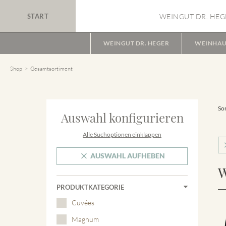
START
WEINGUT DR. HEG
WEINGUT DR. HEGER
WEINHAU
Shop
Gesamtsortiment
Sor
Auswahl konfigurieren
Alle Suchoptionen einklappen
AUSWAHL AUFHEBEN
W
PRODUKTKATEGORIE
Cuvées
Magnum