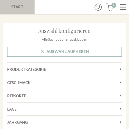
0
START
Auswahl konfigurieren
Alle Suchoptionen ausklappen
AUSWAHL AUFHEBEN
PRODUKTKATEGORIE
Cuvées
GESCHMACK
Magnum
Trocken
Rosé
REBSORTE
Auxerrois
Rotwein
LAGE
Chardonnay
Sekt
Achkarrer Schlossberg
Cuvée
JAHRGANG
Trester/Spirituosen
Nimburg-Bottinger Steingrube