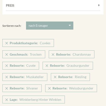
Frühburgunder
Weißwein
Merdinger Bühl
PREIS
2011
-
2025
Suchen
Grauburgunder
Verpackung
Ihringer Winklerberg
Muskateller
5 €
-
80 €
Suchen
Vorderer Winklerberg
Riesling
Sortieren nach:
Winklerberg
Sauvignon Blanc
Winklerberg Hinter Winklen
Silvaner
Produktkategorie:
Cuvées
Winklerberg Winklen
Spätburgunder
Breisacher Eckartsberg
Geschmack:
Trocken
Rebsorte:
Chardonnay
Spätburgunder Rosé
Ihringen
Weissburgunder
Rebsorte:
Cuvée
Rebsorte:
Grauburgunder
Rebsorte:
Muskateller
Rebsorte:
Riesling
Rebsorte:
Silvaner
Rebsorte:
Weissburgunder
Lage:
Winklerberg Hinter Winklen