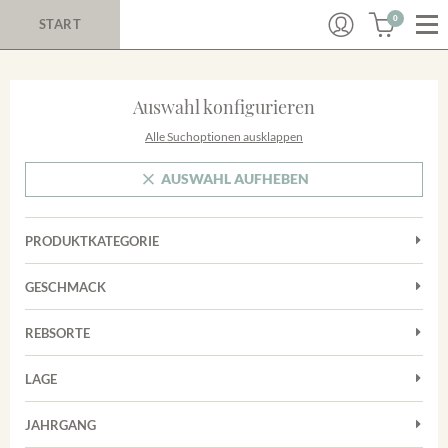
0
START
Auswahl konfigurieren
Alle Suchoptionen ausklappen
AUSWAHL AUFHEBEN
PRODUKTKATEGORIE
Cuvées
GESCHMACK
Magnum
Trocken
Rosé
REBSORTE
Auxerrois
Rotwein
LAGE
Chardonnay
Sekt
Achkarrer Schlossberg
Cuvée
JAHRGANG
Trester/Spirituosen
Nimburg-Bottinger Steingrube