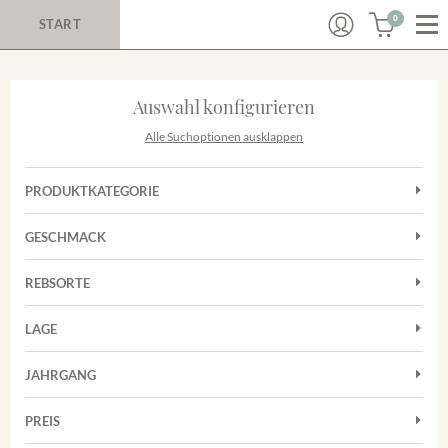
0
START
Auswahl konfigurieren
Alle Suchoptionen ausklappen
PRODUKTKATEGORIE
Cuvées
GESCHMACK
Magnum
Trocken
Rosé
REBSORTE
Auxerrois
Rotwein
LAGE
Chardonnay
Sekt
Achkarrer Schlossberg
Cuvée
JAHRGANG
Nimburg-Bottinger Steingrube
Frühburgunder
Merdinger Bühl
PREIS
2011
-
2025
Suchen
Grauburgunder