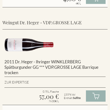
4€/L
Weingut Dr. Heger - VDP.GROSSE LAGE
2011 Dr. Heger - Ihringer WINKLERBERG
Spätburgunder GG *** VDP.GROSSE LAGE Barrique
trocken
ZUR EXPERTISE
0.75 L Flasche
57,00
€
13.5 % Vol
Enthält
Sulfite
76.00€/L