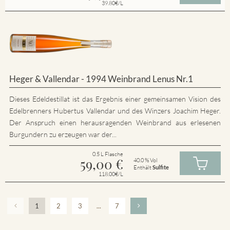
39.80€/L
Heger & Vallendar - 1994 Weinbrand Lenus Nr.1
Dieses Edeldestillat ist das Ergebnis einer gemeinsamen Vision des
Edelbrenners Hubertus Vallendar und des Winzers Joachim Heger.
Der Anspruch einen herausragenden Weinbrand aus erlesenen
Burgundern zu erzeugen war der...
0.5 L Flasche
59,00
€
40.0 % Vol
Enthält
Sulfite
118.00€/L
1
2
3
...
7