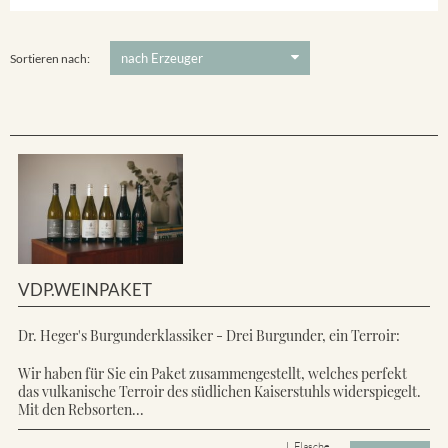
Ihringer Winklerberg
5 €
-
80 €
Suchen
Vorderer Winklerberg
Sortieren nach:
VDP.WEINPAKET
Dr. Heger's Burgunderklassiker - Drei Burgunder, ein Terroir:
Wir haben für Sie ein Paket zusammengestellt, welches perfekt
das vulkanische Terroir des südlichen Kaiserstuhls widerspiegelt.
Mit den Rebsorten...
L Flasche