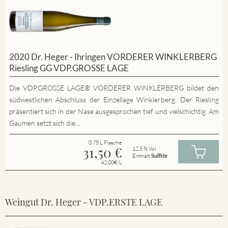
2020 Dr. Heger - Ihringen VORDERER WINKLERBERG
Riesling GG VDP.GROSSE LAGE
Die VDP.GROSSE LAGE® VORDERER WINKLERBERG bildet den
südwestlichen Abschluss der Einzellage Winklerberg. Der Riesling
präsentiert sich in der Nase ausgesprochen tief und vielschichtig. Am
Gaumen setzt sich die...
0.75 L Flasche
31,50
€
12.5 % Vol
Enthält
Sulfite
42.00€/L
Weingut Dr. Heger - VDP.ERSTE LAGE