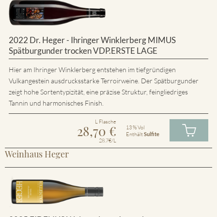
2022 Dr. Heger - Ihringer Winklerberg MIMUS
Spätburgunder trocken VDP.ERSTE LAGE
Hier am Ihringer Winklerberg entstehen im tiefgründigen
Vulkangestein ausdrucksstarke Terroirweine. Der Spätburgunder
zeigt hohe Sortentypizität, eine präzise Struktur, feingliedriges
Tannin und harmonisches Finish.
L Flasche
28,70
€
13 % Vol
Enthält
Sulfite
28.7€/L
Weinhaus Heger