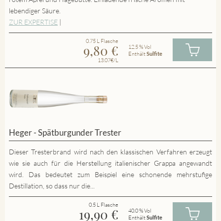
lebendiger Säure.
ZUR EXPERTISE
|
0.75 L Flasche
9,80
€
12.5 % Vol
Enthält
Sulfite
13.07€/L
Heger - Spätburgunder Trester
Dieser Tresterbrand wird nach den klassischen Verfahren erzeugt
wie sie auch für die Herstellung italienischer Grappa angewandt
wird. Das bedeutet zum Beispiel eine schonende mehrstufige
Destillation, so dass nur die...
0.5 L Flasche
19,90
€
40.0 % Vol
Enthält
Sulfite