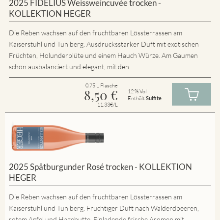
2025 FIDELIUS Weissweincuvée trocken -
KOLLEKTION HEGER
Die Reben wachsen auf den fruchtbaren Lössterrassen am
Kaiserstuhl und Tuniberg. Ausdrucksstarker Duft mit exotischen
Früchten, Holunderblüte und einem Hauch Würze. Am Gaumen
schön ausbalanciert und elegant, mit den...
0.75 L Flasche
8,50
€
12 % Vol
Enthält
Sulfite
11.33€/L
2025 Spätburgunder Rosé trocken - KOLLEKTION
HEGER
Die Reben wachsen auf den fruchtbaren Lössterrassen am
Kaiserstuhl und Tuniberg. Fruchtiger Duft nach Walderdbeeren,
rotem Apfel und Hagebutte. Einladende frische Aromen mit