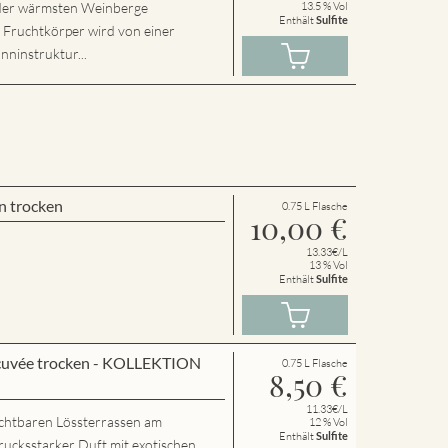
r der wärmsten Weinberge
13.5 % Vol
Enthält
Sulfite
e Fruchtkörper wird von einer
nninstruktur...
n trocken
0.75 L Flasche
10,00
€
13.33€/L
13 % Vol
Enthält
Sulfite
cuvée trocken - KOLLEKTION
0.75 L Flasche
8,50
€
11.33€/L
chtbaren Lössterrassen am
12 % Vol
Enthält
Sulfite
rucksstarker Duft mit exotischen