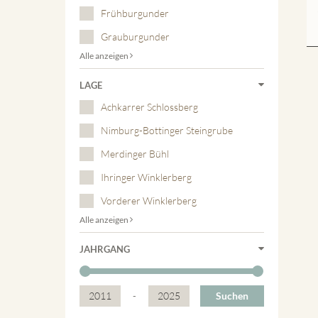
Frühburgunder
Grauburgunder
Alle anzeigen
LAGE
Achkarrer Schlossberg
Nimburg-Bottinger Steingrube
Merdinger Bühl
Ihringer Winklerberg
Vorderer Winklerberg
Alle anzeigen
JAHRGANG
2011
-
2025
Suchen