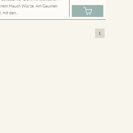
 einem Hauch Würze. Am Gaumen
 mit den...
1