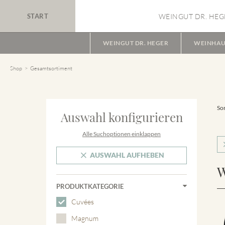
START
WEINGUT DR. HEG
WEINGUT DR. HEGER
WEINHAU
Shop
Gesamtsortiment
Sor
Auswahl konfigurieren
Alle Suchoptionen einklappen
AUSWAHL AUFHEBEN
W
PRODUKTKATEGORIE
Cuvées
Magnum