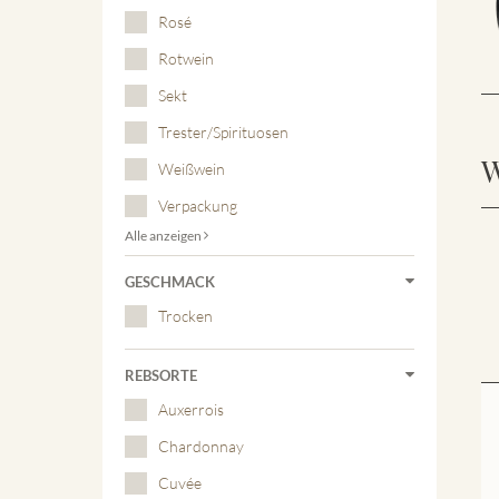
Rosé
Rotwein
Sekt
Trester/Spirituosen
W
Weißwein
Verpackung
Alle anzeigen
GESCHMACK
Trocken
REBSORTE
Auxerrois
Chardonnay
Cuvée