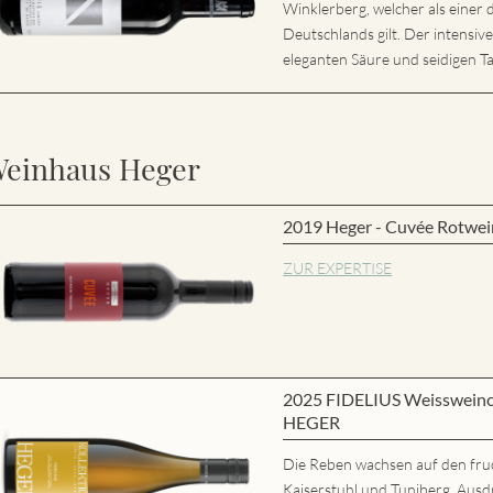
Winklerberg, welcher als eine
Deutschlands gilt. Der intensiv
eleganten Säure und seidigen Ta
einhaus Heger
2019 Heger - Cuvée Rotwei
ZUR EXPERTISE
2025 FIDELIUS Weisswein
HEGER
Die Reben wachsen auf den fru
Kaiserstuhl und Tuniberg. Ausd