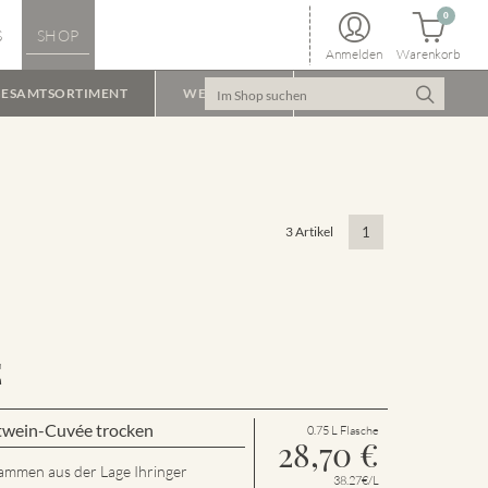
0
S
SHOP
Anmelden
Warenkorb
ESAMTSORTIMENT
WEINPAKET
3 Artikel
1
E
twein-Cuvée trocken
0.75 L Flasche
28,70
€
tammen aus der Lage Ihringer
38.27€/L