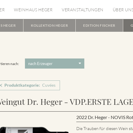
ER
WEINHAUS HEGER
VERANSTALTUNGEN
ÜBER UN
S HEGER
KOLLEKTION HEGER
EDITION FISCHER
G
tieren nach:
Produktkategorie:
Cuvées
eingut Dr. Heger - VDP.ERSTE LAG
2022 Dr. Heger - NOVIS Ro
Die Trauben für diesen Wein s