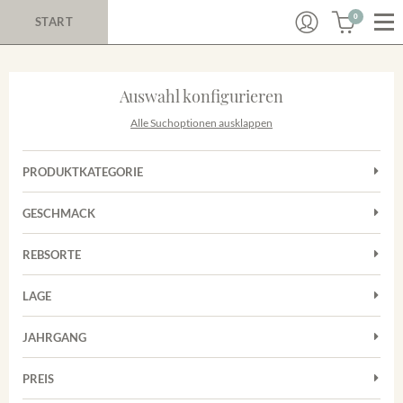
0
START
Auswahl konfigurieren
Alle Suchoptionen ausklappen
PRODUKTKATEGORIE
Cuvées
GESCHMACK
Magnum
Trocken
Rosé
REBSORTE
Auxerrois
Rotwein
LAGE
Chardonnay
Sekt
Achkarrer Schlossberg
Cuvée
JAHRGANG
Nimburg-Bottinger Steingrube
Frühburgunder
Merdinger Bühl
PREIS
2011
-
2025
Suchen
Grauburgunder