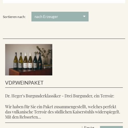
Ihringer Winklerberg
5 €
-
80 €
Suchen
Vorderer Winklerberg
Sortieren nach:
VDP.WEINPAKET
Dr. Heger's Burgunderklassiker - Drei Burgunder, ein Terroir:
Wir haben für Sie ein Paket zusammengestellt, welches perfekt
das vulkanische Terroir des südlichen Kaiserstuhls widerspiegelt.
Mit den Rebsorten...
L Flasche