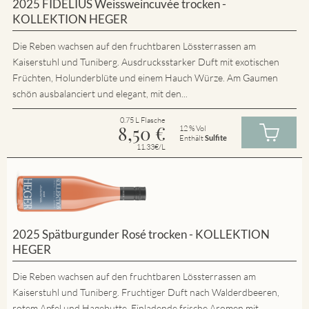
2025 FIDELIUS Weissweincuvée trocken -
KOLLEKTION HEGER
Die Reben wachsen auf den fruchtbaren Lössterrassen am
Kaiserstuhl und Tuniberg. Ausdrucksstarker Duft mit exotischen
Früchten, Holunderblüte und einem Hauch Würze. Am Gaumen
schön ausbalanciert und elegant, mit den...
0.75 L Flasche
8,50
€
12 % Vol
Enthält
Sulfite
11.33€/L
2025 Spätburgunder Rosé trocken - KOLLEKTION
HEGER
Die Reben wachsen auf den fruchtbaren Lössterrassen am
Kaiserstuhl und Tuniberg. Fruchtiger Duft nach Walderdbeeren,
rotem Apfel und Hagebutte. Einladende frische Aromen mit