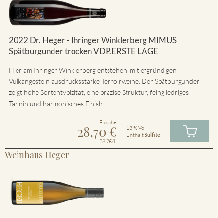
2022 Dr. Heger - Ihringer Winklerberg MIMUS
Spätburgunder trocken VDP.ERSTE LAGE
Hier am Ihringer Winklerberg entstehen im tiefgründigen
Vulkangestein ausdrucksstarke Terroirweine. Der Spätburgunder
zeigt hohe Sortentypizität, eine präzise Struktur, feingliedriges
Tannin und harmonisches Finish.
L Flasche
28,70
€
13 % Vol
Enthält
Sulfite
28.7€/L
Weinhaus Heger