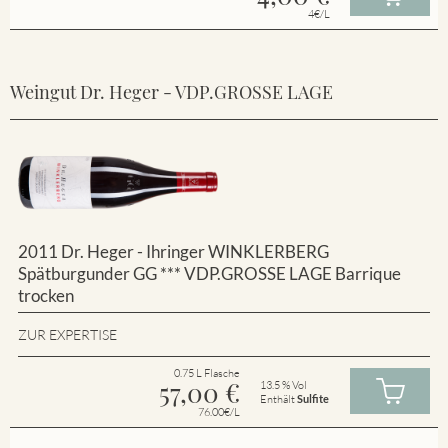
4€/L
Weingut Dr. Heger - VDP.GROSSE LAGE
2011 Dr. Heger - Ihringer WINKLERBERG
Spätburgunder GG *** VDP.GROSSE LAGE Barrique
trocken
ZUR EXPERTISE
0.75 L Flasche
57,00
€
13.5 % Vol
Enthält
Sulfite
76.00€/L