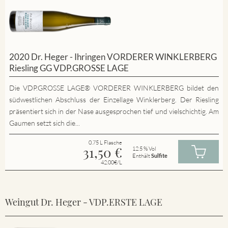
2020 Dr. Heger - Ihringen VORDERER WINKLERBERG
Riesling GG VDP.GROSSE LAGE
Die VDP.GROSSE LAGE® VORDERER WINKLERBERG bildet den
südwestlichen Abschluss der Einzellage Winklerberg. Der Riesling
präsentiert sich in der Nase ausgesprochen tief und vielschichtig. Am
Gaumen setzt sich die...
0.75 L Flasche
31,50
€
12.5 % Vol
Enthält
Sulfite
42.00€/L
Weingut Dr. Heger - VDP.ERSTE LAGE