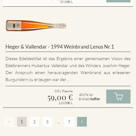
39.80€/L
Heger & Vallendar - 1994 Weinbrand Lenus Nr.1
Dieses Edeldestillat ist das Ergebnis einer gemeinsamen Vision des
Edelbrenners Hubertus Vallendar und des Winzers Joachim Heger.
Der Anspruch einen herausragenden Weinbrand aus erlesenen
Burgundern zu erzeugen war der...
0.5 L Flasche
59,00
€
40.0 % Vol
Enthält
Sulfite
118.00€/L
1
2
3
...
7