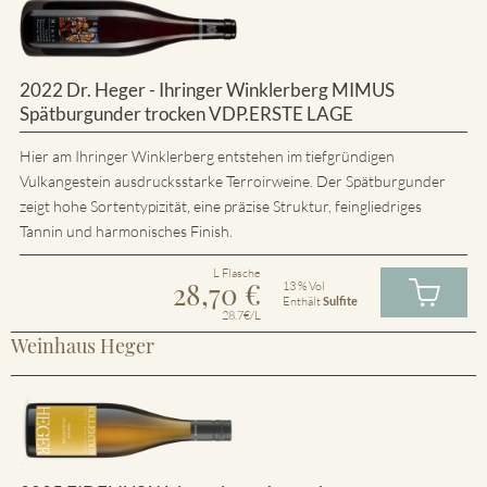
2022 Dr. Heger - Ihringer Winklerberg MIMUS
Spätburgunder trocken VDP.ERSTE LAGE
Hier am Ihringer Winklerberg entstehen im tiefgründigen
Vulkangestein ausdrucksstarke Terroirweine. Der Spätburgunder
zeigt hohe Sortentypizität, eine präzise Struktur, feingliedriges
Tannin und harmonisches Finish.
L Flasche
28,70
€
13 % Vol
Enthält
Sulfite
28.7€/L
Weinhaus Heger