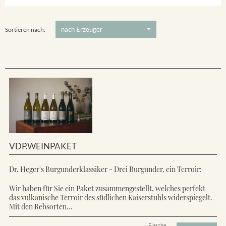
Ihringer Winklerberg
5 €
-
80 €
Suchen
Vorderer Winklerberg
Sortieren nach:
VDP.WEINPAKET
Dr. Heger's Burgunderklassiker - Drei Burgunder, ein Terroir:
Wir haben für Sie ein Paket zusammengestellt, welches perfekt
das vulkanische Terroir des südlichen Kaiserstuhls widerspiegelt.
Mit den Rebsorten...
L Flasche