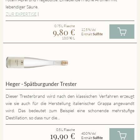
lebendiger Säure.
ZUR EXPERTISE
|
0.75 L Flasche
9,80
€
12.5 % Vol
Enthält
Sulfite
13.07€/L
Heger - Spätburgunder Trester
Dieser Tresterbrand wird nach den klassischen Verfahren erzeugt
wie sie auch für die Herstellung italienischer Grappa angewandt
wird. Das bedeutet zum Beispiel eine schonende mehrstufige
Destillation, so dass nur die...
0.5 L Flasche
19,90
€
40.0 % Vol
Enthält
Sulfite