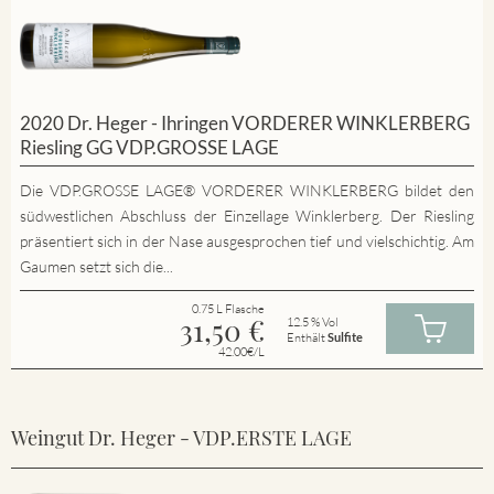
2020 Dr. Heger - Ihringen VORDERER WINKLERBERG
Riesling GG VDP.GROSSE LAGE
Die VDP.GROSSE LAGE® VORDERER WINKLERBERG bildet den
südwestlichen Abschluss der Einzellage Winklerberg. Der Riesling
präsentiert sich in der Nase ausgesprochen tief und vielschichtig. Am
Gaumen setzt sich die...
0.75 L Flasche
31,50
€
12.5 % Vol
Enthält
Sulfite
42.00€/L
Weingut Dr. Heger - VDP.ERSTE LAGE