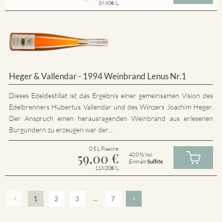
39.80€/L
Heger & Vallendar - 1994 Weinbrand Lenus Nr.1
Dieses Edeldestillat ist das Ergebnis einer gemeinsamen Vision des
Edelbrenners Hubertus Vallendar und des Winzers Joachim Heger.
Der Anspruch einen herausragenden Weinbrand aus erlesenen
Burgundern zu erzeugen war der...
0.5 L Flasche
59,00
€
40.0 % Vol
Enthält
Sulfite
118.00€/L
1
2
3
...
7