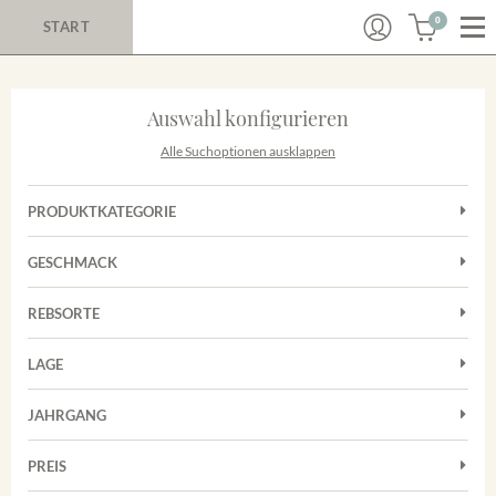
0
START
Auswahl konfigurieren
Alle Suchoptionen ausklappen
PRODUKTKATEGORIE
Cuvées
GESCHMACK
Magnum
Trocken
Rosé
REBSORTE
Auxerrois
Rotwein
LAGE
Chardonnay
Sekt
Achkarrer Schlossberg
Cuvée
JAHRGANG
Nimburg-Bottinger Steingrube
Frühburgunder
Merdinger Bühl
PREIS
2011
-
2025
Suchen
Grauburgunder