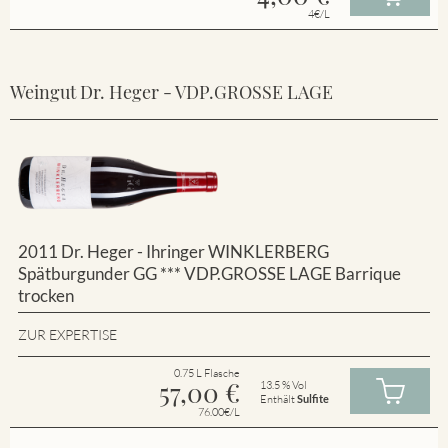
4€/L
Weingut Dr. Heger - VDP.GROSSE LAGE
2011 Dr. Heger - Ihringer WINKLERBERG
Spätburgunder GG *** VDP.GROSSE LAGE Barrique
trocken
ZUR EXPERTISE
0.75 L Flasche
57,00
€
13.5 % Vol
Enthält
Sulfite
76.00€/L