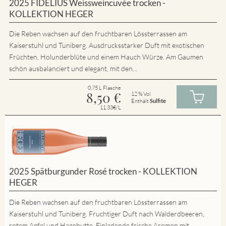
2025 FIDELIUS Weissweincuvée trocken -
KOLLEKTION HEGER
Die Reben wachsen auf den fruchtbaren Lössterrassen am
Kaiserstuhl und Tuniberg. Ausdrucksstarker Duft mit exotischen
Früchten, Holunderblüte und einem Hauch Würze. Am Gaumen
schön ausbalanciert und elegant, mit den...
0.75 L Flasche
8,50
€
12 % Vol
Enthält
Sulfite
11.33€/L
2025 Spätburgunder Rosé trocken - KOLLEKTION
HEGER
Die Reben wachsen auf den fruchtbaren Lössterrassen am
Kaiserstuhl und Tuniberg. Fruchtiger Duft nach Walderdbeeren,
rotem Apfel und Hagebutte. Einladende frische Aromen mit