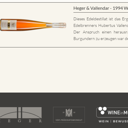
Heger & Vallendar - 1994 W
Dieses Edeldestillat ist das E
Edelbrenners Hubertus Vallen
Der Anspruch einen herausr
Burgundern zu erzeugen war der