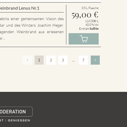
einbrand Lenus Nr.1
0.5 L Flasche
59,00
€
rgebnis einer gemeinsamen Vision des
118.00€/L
dar und des Winzers Joachim Heger.
40.0 % Vol
Enthält
Sulfite
agenden Weinbrand aus erlesenen
...
1
2
3
...
7