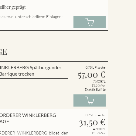
ilber geprägt
es zwei unterschiedliche Einlagen:
GE
r WINKLERBERG Spätburgunder
0.75 L Flasche
57,00
€
arrique trocken
76.00€/L
13.5 % Vol
Enthält
Sulfite
en VORDERER WINKLERBERG
0.75 L Flasche
31,50
€
LAGE
42.00€/L
RDERER WINKLERBERG bildet den
12.5 % Vol