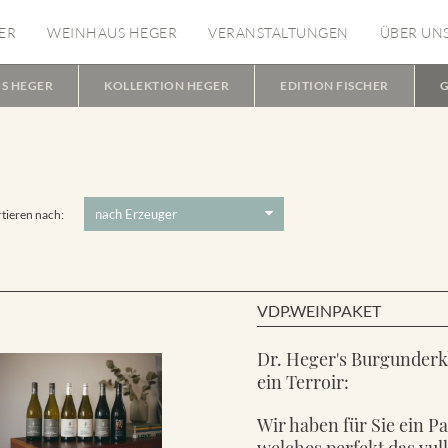
ER
WEINHAUS HEGER
VERANSTALTUNGEN
ÜBER UN
S HEGER
KOLLEKTION HEGER
EDITION FISCHER
G
tieren nach:
VDP.WEINPAKET
Dr. Heger's Burgunderk
ein Terroir:
Wir haben für Sie ein P
welches perfekt das vul