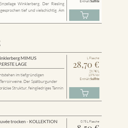
Enthält
Sulfite
inzellage Winklerberg. Der Riesling
sgesprochen tief und vielschichtig. Am
E
 Winklerberg MIMUS
L Flasche
28,70
€
P.ERSTE LAGE
28.7€/L
ntstehen im tiefgründigen
13 % Vol
Enthält
Sulfite
 Terroirweine. Der Spätburgunder
präzise Struktur, feingliedriges Tannin
cuvée trocken - KOLLEKTION
0.75 L Flasche
8,50
€