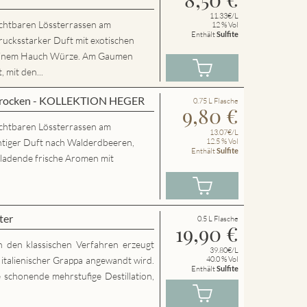
11.33€/L
chtbaren Lössterrassen am
12 % Vol
Enthält
Sulfite
rucksstarker Duft mit exotischen
 einem Hauch Würze. Am Gaumen
 mit den...
 trocken - KOLLEKTION HEGER
0.75 L Flasche
9,80
€
chtbaren Lössterrassen am
13.07€/L
htiger Duft nach Walderdbeeren,
12.5 % Vol
Enthält
Sulfite
nladende frische Aromen mit
ter
0.5 L Flasche
19,90
€
h den klassischen Verfahren erzeugt
39.80€/L
g italienischer Grappa angewandt wird.
40.0 % Vol
Enthält
Sulfite
 schonende mehrstufige Destillation,