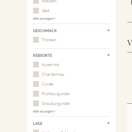
Rotwein
Sekt
Alle anzeigen
GESCHMACK
Trocken
V
REBSORTE
Auxerrois
Chardonnay
Cuvée
Frühburgunder
Grauburgunder
Alle anzeigen
LAGE