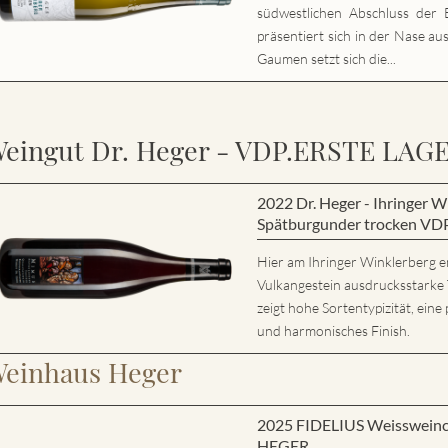
südwestlichen Abschluss der E
präsentiert sich in der Nase au
Gaumen setzt sich die...
eingut Dr. Heger - VDP.ERSTE LAG
2022 Dr. Heger - Ihringer
Spätburgunder trocken VD
Hier am Ihringer Winklerberg e
Vulkangestein ausdrucksstarke
zeigt hohe Sortentypizität, eine 
und harmonisches Finish.
einhaus Heger
2025 FIDELIUS Weisswein
HEGER