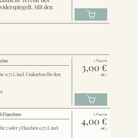
widerspiegelt. Mit den
sche
L Flasche
3,00
€
e 0,75 L incl. Umkarton für den
3€/L
er
3 Flaschen
L Flasche
4,00
€
 2 oder 3 Flaschen 0,75 L incl.
4€/L