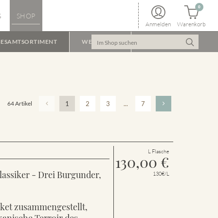
0
S
SHOP
Anmelden
Warenkorb
ESAMTSORTIMENT
WEINPAKET
64 Artikel
1
2
3
...
7
L Flasche
130,00
€
lassiker - Drei Burgunder,
130€/L
aket zusammengestellt,
kanische Terroir des