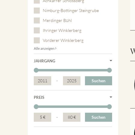
Achkarrer Schlossberg
Nimburg-Bottinger Steingrube
Merdinger Bühl
Ihringer Winklerberg
Vorderer Winklerberg
W
Alle anzeigen
JAHRGANG
2011
-
2025
Suchen
PREIS
5 €
-
80 €
Suchen