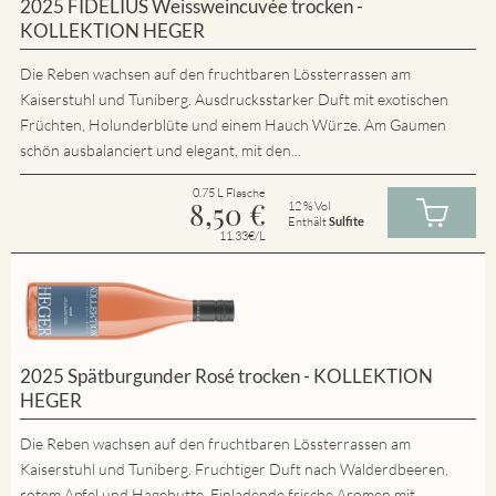
2025 FIDELIUS Weissweincuvée trocken -
KOLLEKTION HEGER
Die Reben wachsen auf den fruchtbaren Lössterrassen am
Kaiserstuhl und Tuniberg. Ausdrucksstarker Duft mit exotischen
Früchten, Holunderblüte und einem Hauch Würze. Am Gaumen
schön ausbalanciert und elegant, mit den...
0.75 L Flasche
8,50
€
12 % Vol
Enthält
Sulfite
11.33€/L
2025 Spätburgunder Rosé trocken - KOLLEKTION
HEGER
Die Reben wachsen auf den fruchtbaren Lössterrassen am
Kaiserstuhl und Tuniberg. Fruchtiger Duft nach Walderdbeeren,
rotem Apfel und Hagebutte. Einladende frische Aromen mit