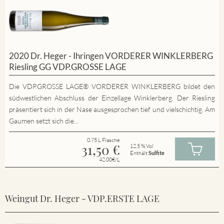
2020 Dr. Heger - Ihringen VORDERER WINKLERBERG
Riesling GG VDP.GROSSE LAGE
Die VDP.GROSSE LAGE® VORDERER WINKLERBERG bildet den
südwestlichen Abschluss der Einzellage Winklerberg. Der Riesling
präsentiert sich in der Nase ausgesprochen tief und vielschichtig. Am
Gaumen setzt sich die...
0.75 L Flasche
31,50
€
12.5 % Vol
Enthält
Sulfite
42.00€/L
Weingut Dr. Heger - VDP.ERSTE LAGE