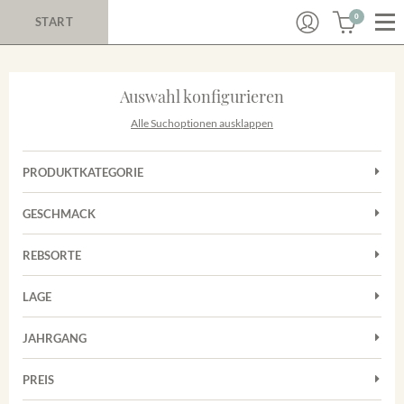
0
START
Auswahl konfigurieren
Alle Suchoptionen ausklappen
PRODUKTKATEGORIE
Cuvées
GESCHMACK
Magnum
Trocken
Rosé
REBSORTE
Auxerrois
Rotwein
LAGE
Chardonnay
Sekt
Achkarrer Schlossberg
Cuvée
JAHRGANG
Nimburg-Bottinger Steingrube
Frühburgunder
Merdinger Bühl
PREIS
2011
-
2025
Suchen
Grauburgunder