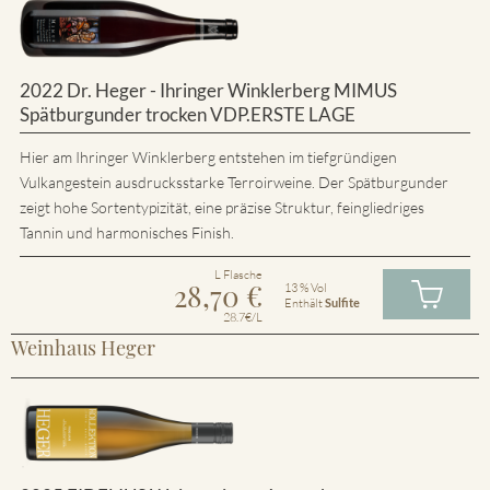
2022 Dr. Heger - Ihringer Winklerberg MIMUS
Spätburgunder trocken VDP.ERSTE LAGE
Hier am Ihringer Winklerberg entstehen im tiefgründigen
Vulkangestein ausdrucksstarke Terroirweine. Der Spätburgunder
zeigt hohe Sortentypizität, eine präzise Struktur, feingliedriges
Tannin und harmonisches Finish.
L Flasche
28,70
€
13 % Vol
Enthält
Sulfite
28.7€/L
Weinhaus Heger