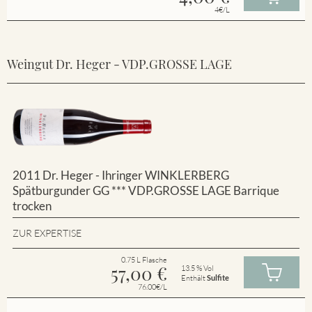
4€/L
Weingut Dr. Heger - VDP.GROSSE LAGE
2011 Dr. Heger - Ihringer WINKLERBERG
Spätburgunder GG *** VDP.GROSSE LAGE Barrique
trocken
ZUR EXPERTISE
0.75 L Flasche
57,00
€
13.5 % Vol
Enthält
Sulfite
76.00€/L