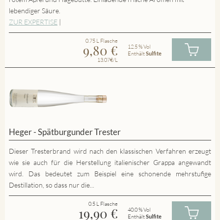
lebendiger Säure.
ZUR EXPERTISE
|
0.75 L Flasche
9,80
€
12.5 % Vol
Enthält
Sulfite
13.07€/L
Heger - Spätburgunder Trester
Dieser Tresterbrand wird nach den klassischen Verfahren erzeugt
wie sie auch für die Herstellung italienischer Grappa angewandt
wird. Das bedeutet zum Beispiel eine schonende mehrstufige
Destillation, so dass nur die...
0.5 L Flasche
19,90
€
40.0 % Vol
Enthält
Sulfite