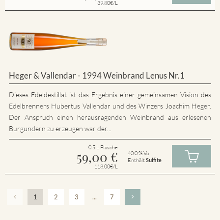
39.80€/L
Heger & Vallendar - 1994 Weinbrand Lenus Nr.1
Dieses Edeldestillat ist das Ergebnis einer gemeinsamen Vision des
Edelbrenners Hubertus Vallendar und des Winzers Joachim Heger.
Der Anspruch einen herausragenden Weinbrand aus erlesenen
Burgundern zu erzeugen war der...
0.5 L Flasche
59,00
€
40.0 % Vol
Enthält
Sulfite
118.00€/L
1
2
3
...
7