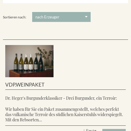
Ihringer Winklerberg
5 €
-
80 €
Suchen
Vorderer Winklerberg
Sortieren nach:
VDP.WEINPAKET
Dr. Heger's Burgunderklassiker - Drei Burgunder, ein Terroir:
Wir haben für Sie ein Paket zusammengestellt, welches perfekt
das vulkanische Terroir des südlichen Kaiserstuhls widerspiegelt.
Mit den Rebsorten...
L Flasche