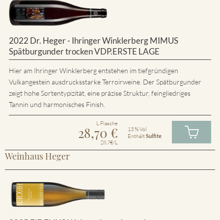
2022 Dr. Heger - Ihringer Winklerberg MIMUS
Spätburgunder trocken VDP.ERSTE LAGE
Hier am Ihringer Winklerberg entstehen im tiefgründigen
Vulkangestein ausdrucksstarke Terroirweine. Der Spätburgunder
zeigt hohe Sortentypizität, eine präzise Struktur, feingliedriges
Tannin und harmonisches Finish.
L Flasche
28,70
€
13 % Vol
Enthält
Sulfite
28.7€/L
Weinhaus Heger