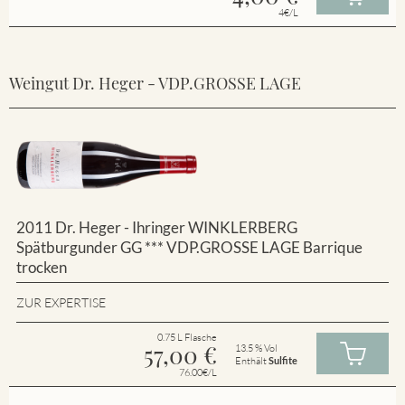
4€/L
Weingut Dr. Heger - VDP.GROSSE LAGE
2011 Dr. Heger - Ihringer WINKLERBERG
Spätburgunder GG *** VDP.GROSSE LAGE Barrique
trocken
ZUR EXPERTISE
0.75 L Flasche
57,00
€
13.5 % Vol
Enthält
Sulfite
76.00€/L