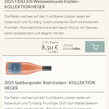
2025 FIDELIUS Weissweincuvée trocken -
KOLLEKTION HEGER
Die Reben wachsen auf den fruchtbaren Lössterrassen am
Kaiserstuhl und Tuniberg. Ausdrucksstarker Duft mit exotischen
Früchten, Holunderblüte und einem Hauch Würze. Am Gaumen
schön ausbalanciert und elegant, mit den...
0.75 L Flasche
8,50
€
12 % Vol
Enthält
Sulfite
11.33€/L
2025 Spätburgunder Rosé trocken - KOLLEKTION
HEGER
Die Reben wachsen auf den fruchtbaren Lössterrassen am
Kaiserstuhl und Tuniberg. Fruchtiger Duft nach Walderdbeeren,
rotem Apfel und Hagebutte. Einladende frische Aromen mit