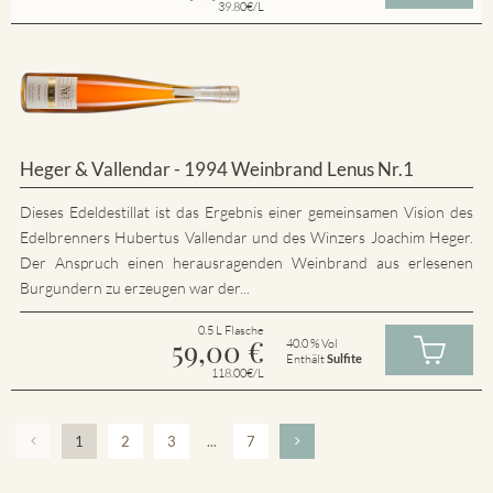
39.80€/L
Heger & Vallendar - 1994 Weinbrand Lenus Nr.1
Dieses Edeldestillat ist das Ergebnis einer gemeinsamen Vision des
Edelbrenners Hubertus Vallendar und des Winzers Joachim Heger.
Der Anspruch einen herausragenden Weinbrand aus erlesenen
Burgundern zu erzeugen war der...
0.5 L Flasche
59,00
€
40.0 % Vol
Enthält
Sulfite
118.00€/L
1
2
3
...
7