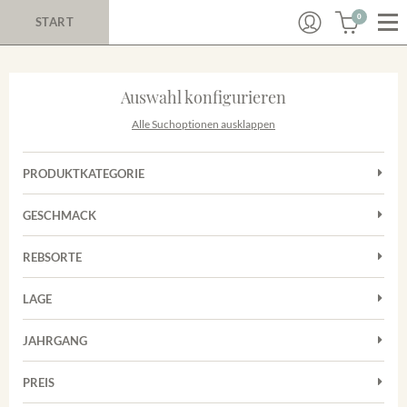
0
START
Auswahl konfigurieren
Alle Suchoptionen ausklappen
PRODUKTKATEGORIE
Cuvées
GESCHMACK
Magnum
Trocken
Rosé
REBSORTE
Auxerrois
Rotwein
LAGE
Chardonnay
Sekt
Achkarrer Schlossberg
Cuvée
JAHRGANG
Nimburg-Bottinger Steingrube
Frühburgunder
Merdinger Bühl
PREIS
2011
-
2025
Suchen
Grauburgunder