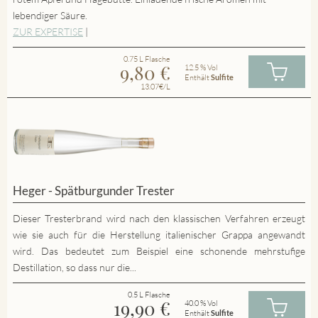
lebendiger Säure.
ZUR EXPERTISE
|
0.75 L Flasche
9,80
€
12.5 % Vol
Enthält
Sulfite
13.07€/L
Heger - Spätburgunder Trester
Dieser Tresterbrand wird nach den klassischen Verfahren erzeugt
wie sie auch für die Herstellung italienischer Grappa angewandt
wird. Das bedeutet zum Beispiel eine schonende mehrstufige
Destillation, so dass nur die...
0.5 L Flasche
19,90
€
40.0 % Vol
Enthält
Sulfite