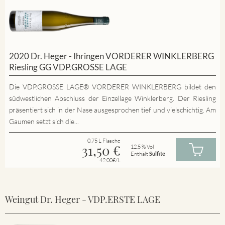
2020 Dr. Heger - Ihringen VORDERER WINKLERBERG
Riesling GG VDP.GROSSE LAGE
Die VDP.GROSSE LAGE® VORDERER WINKLERBERG bildet den
südwestlichen Abschluss der Einzellage Winklerberg. Der Riesling
präsentiert sich in der Nase ausgesprochen tief und vielschichtig. Am
Gaumen setzt sich die...
0.75 L Flasche
31,50
€
12.5 % Vol
Enthält
Sulfite
42.00€/L
Weingut Dr. Heger - VDP.ERSTE LAGE