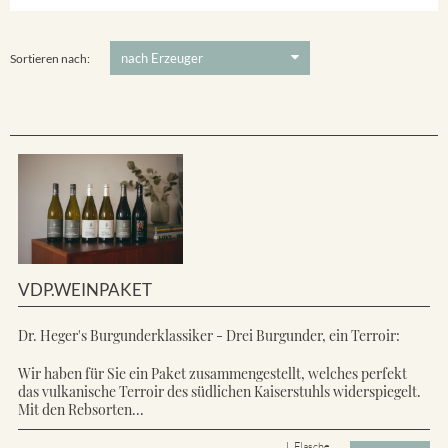
Ihringer Winklerberg
5 €
-
80 €
Suchen
Vorderer Winklerberg
Sortieren nach:
VDP.WEINPAKET
Dr. Heger's Burgunderklassiker - Drei Burgunder, ein Terroir:
Wir haben für Sie ein Paket zusammengestellt, welches perfekt
das vulkanische Terroir des südlichen Kaiserstuhls widerspiegelt.
Mit den Rebsorten...
L Flasche