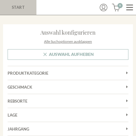
0
START
Auswahl konfigurieren
Alle Suchoptionen ausklappen
AUSWAHL AUFHEBEN
PRODUKTKATEGORIE
Cuvées
GESCHMACK
Magnum
Trocken
Rosé
REBSORTE
Auxerrois
Rotwein
LAGE
Chardonnay
Sekt
Achkarrer Schlossberg
Cuvée
JAHRGANG
Nimburg-Bottinger Steingrube