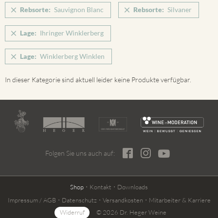
Rebsorte:
Sauvignon Blanc
Rebsorte:
Silvaner
Lage:
Ihringer Winklerberg
Lage:
Winklerberg Winklen
In dieser Kategorie sind aktuell leider keine Produkte verfügbar.
Folgen Sie uns auch auf:
Shop
Kontakt
Downloads
Impressum / AGB
Datenschutz
Versandkosten
Mitarbeiter & Karriere
Widerruf
© 2026 Dr. Heger Weine