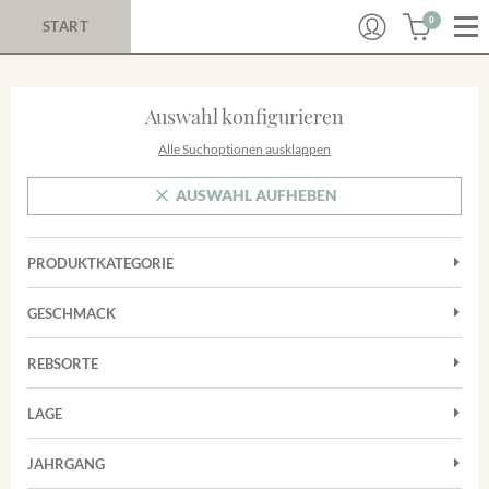
0
START
Auswahl konfigurieren
Alle Suchoptionen ausklappen
AUSWAHL AUFHEBEN
PRODUKTKATEGORIE
Cuvées
GESCHMACK
Magnum
Trocken
Rosé
REBSORTE
Auxerrois
Rotwein
LAGE
Chardonnay
Sekt
Achkarrer Schlossberg
Cuvée
JAHRGANG
Trester/Spirituosen
Nimburg-Bottinger Steingrube