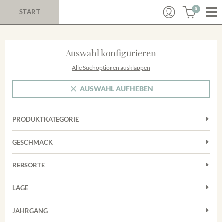
0
START
Auswahl konfigurieren
Alle Suchoptionen ausklappen
AUSWAHL AUFHEBEN
PRODUKTKATEGORIE
Cuvées
GESCHMACK
Magnum
Trocken
Rosé
REBSORTE
Auxerrois
Rotwein
LAGE
Chardonnay
Sekt
Achkarrer Schlossberg
Cuvée
JAHRGANG
Trester/Spirituosen
Nimburg-Bottinger Steingrube