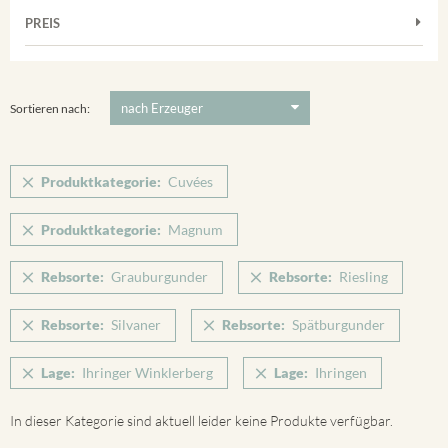
Frühburgunder
Weißwein
Merdinger Bühl
PREIS
2011
-
2025
Suchen
Grauburgunder
Verpackung
Ihringer Winklerberg
Muskateller
5 €
-
80 €
Suchen
Vorderer Winklerberg
Riesling
Sortieren nach:
Winklerberg
Sauvignon Blanc
Winklerberg Hinter Winklen
Silvaner
Produktkategorie:
Cuvées
Winklerberg Winklen
Spätburgunder
Breisacher Eckartsberg
Produktkategorie:
Magnum
Spätburgunder Rosé
Ihringen
Weissburgunder
Rebsorte:
Grauburgunder
Rebsorte:
Riesling
Rebsorte:
Silvaner
Rebsorte:
Spätburgunder
Lage:
Ihringer Winklerberg
Lage:
Ihringen
In dieser Kategorie sind aktuell leider keine Produkte verfügbar.