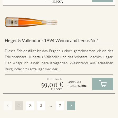
39.80€/L
Heger & Vallendar - 1994 Weinbrand Lenus Nr.1
Dieses Edeldestillat ist das Ergebnis einer gemeinsamen Vision des
Edelbrenners Hubertus Vallendar und des Winzers Joachim Heger.
Der Anspruch einen herausragenden Weinbrand aus erlesenen
Burgundern zu erzeugen war der...
0.5 L Flasche
59,00
€
40.0 % Vol
Enthält
Sulfite
118.00€/L
1
2
3
...
7