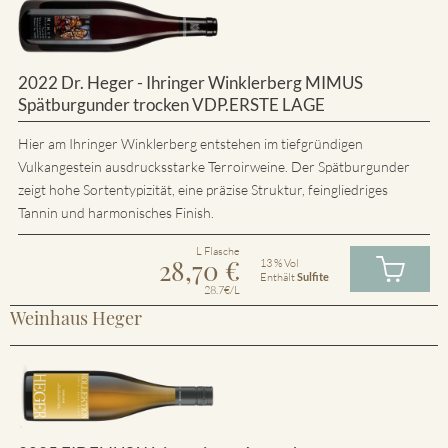
2022 Dr. Heger - Ihringer Winklerberg MIMUS
Spätburgunder trocken VDP.ERSTE LAGE
Hier am Ihringer Winklerberg entstehen im tiefgründigen
Vulkangestein ausdrucksstarke Terroirweine. Der Spätburgunder
zeigt hohe Sortentypizität, eine präzise Struktur, feingliedriges
Tannin und harmonisches Finish.
L Flasche
28,70
€
13 % Vol
Enthält
Sulfite
28.7€/L
Weinhaus Heger