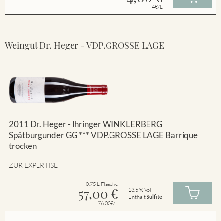
4€/L
Weingut Dr. Heger - VDP.GROSSE LAGE
2011 Dr. Heger - Ihringer WINKLERBERG
Spätburgunder GG *** VDP.GROSSE LAGE Barrique
trocken
ZUR EXPERTISE
0.75 L Flasche
57,00
€
13.5 % Vol
Enthält
Sulfite
76.00€/L