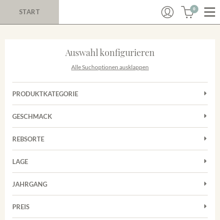
0
START
Auswahl konfigurieren
Alle Suchoptionen ausklappen
PRODUKTKATEGORIE
Cuvées
GESCHMACK
Magnum
Trocken
Rosé
REBSORTE
Auxerrois
Rotwein
LAGE
Chardonnay
Sekt
Achkarrer Schlossberg
Cuvée
JAHRGANG
Nimburg-Bottinger Steingrube
Frühburgunder
Merdinger Bühl
PREIS
2011
-
2025
Suchen
Grauburgunder