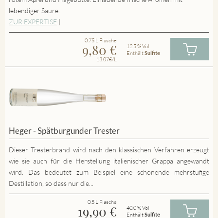
lebendiger Säure.
ZUR EXPERTISE
|
0.75 L Flasche
9,80
€
12.5 % Vol
Enthält
Sulfite
13.07€/L
Heger - Spätburgunder Trester
Dieser Tresterbrand wird nach den klassischen Verfahren erzeugt
wie sie auch für die Herstellung italienischer Grappa angewandt
wird. Das bedeutet zum Beispiel eine schonende mehrstufige
Destillation, so dass nur die...
0.5 L Flasche
19,90
€
40.0 % Vol
Enthält
Sulfite