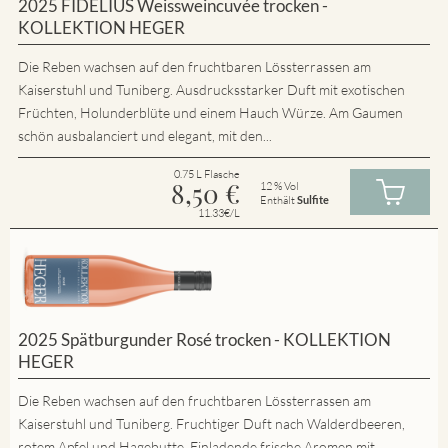
2025 FIDELIUS Weissweincuvée trocken -
KOLLEKTION HEGER
Die Reben wachsen auf den fruchtbaren Lössterrassen am
Kaiserstuhl und Tuniberg. Ausdrucksstarker Duft mit exotischen
Früchten, Holunderblüte und einem Hauch Würze. Am Gaumen
schön ausbalanciert und elegant, mit den...
0.75 L Flasche
8,50
€
12 % Vol
Enthält
Sulfite
11.33€/L
2025 Spätburgunder Rosé trocken - KOLLEKTION
HEGER
Die Reben wachsen auf den fruchtbaren Lössterrassen am
Kaiserstuhl und Tuniberg. Fruchtiger Duft nach Walderdbeeren,
rotem Apfel und Hagebutte. Einladende frische Aromen mit