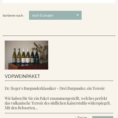
Ihringer Winklerberg
5 €
-
80 €
Suchen
Vorderer Winklerberg
Sortieren nach:
VDP.WEINPAKET
Dr. Heger's Burgunderklassiker - Drei Burgunder, ein Terroir:
Wir haben für Sie ein Paket zusammengestellt, welches perfekt
das vulkanische Terroir des südlichen Kaiserstuhls widerspiegelt.
Mit den Rebsorten...
L Flasche