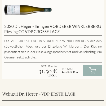
2020 Dr. Heger - Ihringen VORDERER WINKLERBERG
Riesling GG VDP.GROSSE LAGE
Die VDP.GROSSE LAGE® VORDERER WINKLERBERG bildet den
südwestlichen Abschluss der Einzellage Winklerberg. Der Riesling
präsentiert sich in der Nase ausgesprochen tief und vielschichtig. Am
Gaumen setzt sich die...
0.75 L Flasche
31,50
€
12.5 % Vol
Enthält
Sulfite
42.00€/L
Weingut Dr. Heger - VDP.ERSTE LAGE