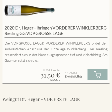
2020 Dr. Heger - Ihringen VORDERER WINKLERBERG
Riesling GG VDP.GROSSE LAGE
Die VDP.GROSSE LAGE® VORDERER WINKLERBERG bildet den
südwestlichen Abschluss der Einzellage Winklerberg. Der Riesling
präsentiert sich in der Nase ausgesprochen tief und vielschichtig. Am
Gaumen setzt sich die...
0.75 L Flasche
31,50
€
12.5 % Vol
Enthält
Sulfite
42.00€/L
Weingut Dr. Heger - VDP.ERSTE LAGE