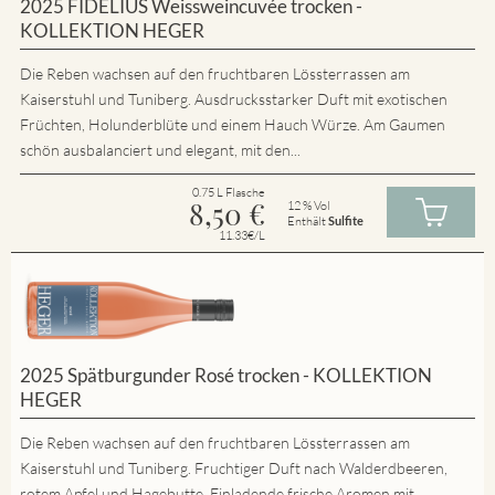
2025 FIDELIUS Weissweincuvée trocken -
KOLLEKTION HEGER
Die Reben wachsen auf den fruchtbaren Lössterrassen am
Kaiserstuhl und Tuniberg. Ausdrucksstarker Duft mit exotischen
Früchten, Holunderblüte und einem Hauch Würze. Am Gaumen
schön ausbalanciert und elegant, mit den...
0.75 L Flasche
8,50
€
12 % Vol
Enthält
Sulfite
11.33€/L
2025 Spätburgunder Rosé trocken - KOLLEKTION
HEGER
Die Reben wachsen auf den fruchtbaren Lössterrassen am
Kaiserstuhl und Tuniberg. Fruchtiger Duft nach Walderdbeeren,
rotem Apfel und Hagebutte. Einladende frische Aromen mit