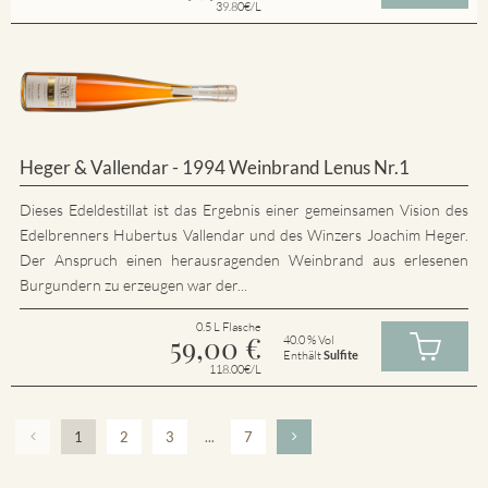
39.80€/L
Heger & Vallendar - 1994 Weinbrand Lenus Nr.1
Dieses Edeldestillat ist das Ergebnis einer gemeinsamen Vision des
Edelbrenners Hubertus Vallendar und des Winzers Joachim Heger.
Der Anspruch einen herausragenden Weinbrand aus erlesenen
Burgundern zu erzeugen war der...
0.5 L Flasche
59,00
€
40.0 % Vol
Enthält
Sulfite
118.00€/L
1
2
3
...
7