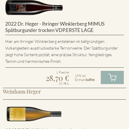
2022 Dr. Heger - Ihringer Winklerberg MIMUS
Spätburgunder trocken VDP.ERSTE LAGE
Hier am Ihringer Winklerberg entstehen im tiefgründigen
Vulkangestein ausdrucksstarke Terroirweine. Der Spätburgunder
zeigt hohe Sortentypizität, eine präzise Struktur, feingliedriges
Tannin und harmonisches Finish.
L Flasche
28,70
€
13 % Vol
Enthält
Sulfite
28.7€/L
Weinhaus Heger