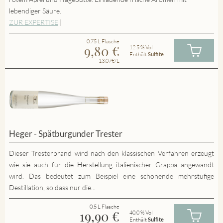
lebendiger Säure.
ZUR EXPERTISE
|
0.75 L Flasche
9,80
€
12.5 % Vol
Enthält
Sulfite
13.07€/L
Heger - Spätburgunder Trester
Dieser Tresterbrand wird nach den klassischen Verfahren erzeugt
wie sie auch für die Herstellung italienischer Grappa angewandt
wird. Das bedeutet zum Beispiel eine schonende mehrstufige
Destillation, so dass nur die...
0.5 L Flasche
19,90
€
40.0 % Vol
Enthält
Sulfite