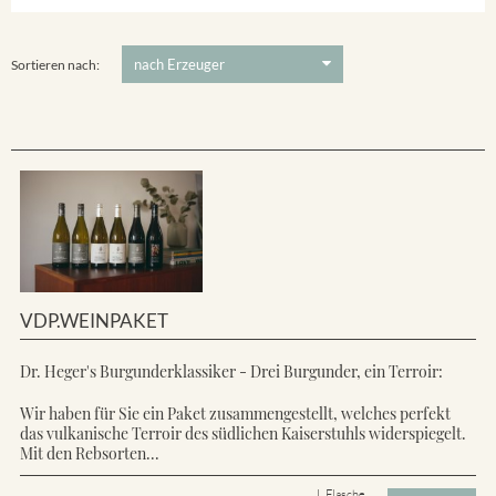
Ihringer Winklerberg
5 €
-
80 €
Suchen
Vorderer Winklerberg
Sortieren nach:
VDP.WEINPAKET
Dr. Heger's Burgunderklassiker - Drei Burgunder, ein Terroir:
Wir haben für Sie ein Paket zusammengestellt, welches perfekt
das vulkanische Terroir des südlichen Kaiserstuhls widerspiegelt.
Mit den Rebsorten...
L Flasche