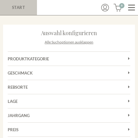
0
START
Auswahl konfigurieren
Alle Suchoptionen ausklappen
PRODUKTKATEGORIE
Cuvées
GESCHMACK
Magnum
Trocken
Rosé
REBSORTE
Auxerrois
Rotwein
LAGE
Chardonnay
Sekt
Achkarrer Schlossberg
Cuvée
JAHRGANG
Nimburg-Bottinger Steingrube
Frühburgunder
Merdinger Bühl
PREIS
2011
-
2025
Suchen
Grauburgunder