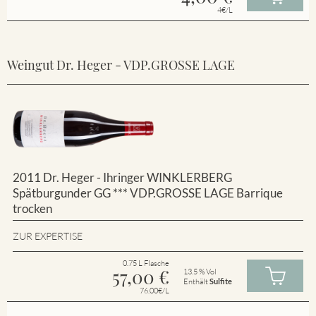
4€/L
Weingut Dr. Heger - VDP.GROSSE LAGE
2011 Dr. Heger - Ihringer WINKLERBERG
Spätburgunder GG *** VDP.GROSSE LAGE Barrique
trocken
ZUR EXPERTISE
0.75 L Flasche
57,00
€
13.5 % Vol
Enthält
Sulfite
76.00€/L