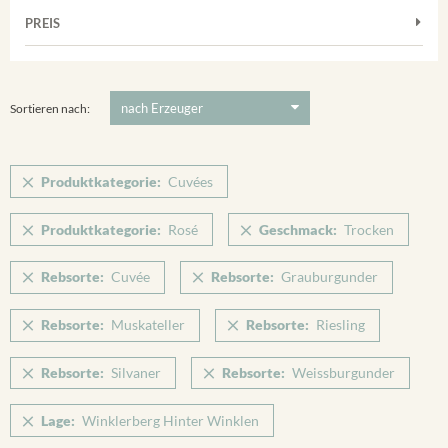
Frühburgunder
Weißwein
Merdinger Bühl
PREIS
2011
-
2025
Suchen
Grauburgunder
Verpackung
Ihringer Winklerberg
Muskateller
5 €
-
80 €
Suchen
Vorderer Winklerberg
Riesling
Sortieren nach:
Winklerberg
Sauvignon Blanc
Winklerberg Hinter Winklen
Silvaner
Produktkategorie:
Cuvées
Winklerberg Winklen
Spätburgunder
Breisacher Eckartsberg
Produktkategorie:
Rosé
Geschmack:
Trocken
Spätburgunder Rosé
Ihringen
Weissburgunder
Rebsorte:
Cuvée
Rebsorte:
Grauburgunder
Rebsorte:
Muskateller
Rebsorte:
Riesling
Rebsorte:
Silvaner
Rebsorte:
Weissburgunder
Lage:
Winklerberg Hinter Winklen