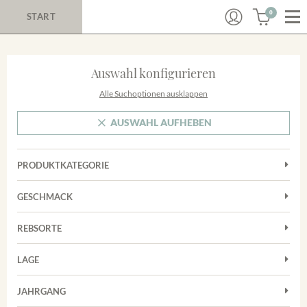
0
START
Auswahl konfigurieren
Alle Suchoptionen ausklappen
AUSWAHL AUFHEBEN
PRODUKTKATEGORIE
Cuvées
GESCHMACK
Magnum
Trocken
Rosé
REBSORTE
Auxerrois
Rotwein
LAGE
Chardonnay
Sekt
Achkarrer Schlossberg
Cuvée
JAHRGANG
Trester/Spirituosen
Nimburg-Bottinger Steingrube