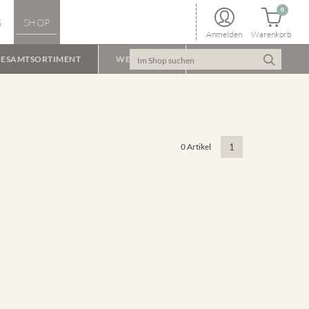
0
S
SHOP
Anmelden
Warenkorb
ESAMTSORTIMENT
WEINPAKET
0 Artikel
1