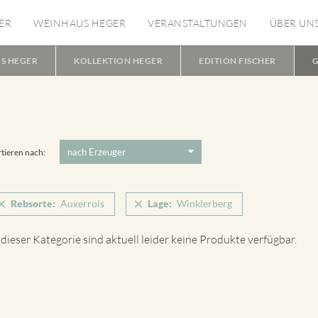
ER
WEINHAUS HEGER
VERANSTALTUNGEN
ÜBER UN
S HEGER
KOLLEKTION HEGER
EDITION FISCHER
G
tieren nach:
Rebsorte:
Auxerrois
Lage:
Winklerberg
 dieser Kategorie sind aktuell leider keine Produkte verfügbar.