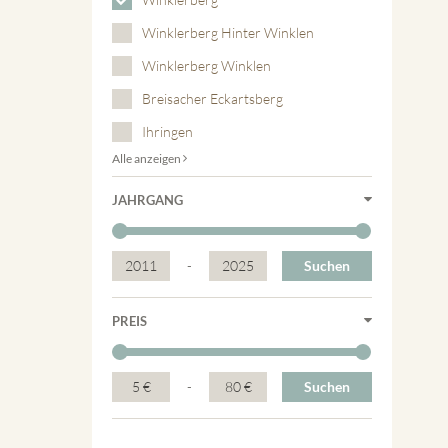
Winklerberg Hinter Winklen
Winklerberg Winklen
Breisacher Eckartsberg
Ihringen
Alle anzeigen
JAHRGANG
2011
-
2025
Suchen
PREIS
5 €
-
80 €
Suchen