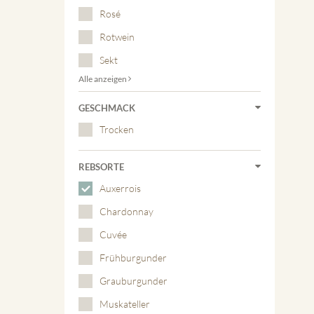
Rosé
Rotwein
Sekt
Alle anzeigen
GESCHMACK
Trocken
REBSORTE
Auxerrois
Chardonnay
Cuvée
Frühburgunder
Grauburgunder
Muskateller