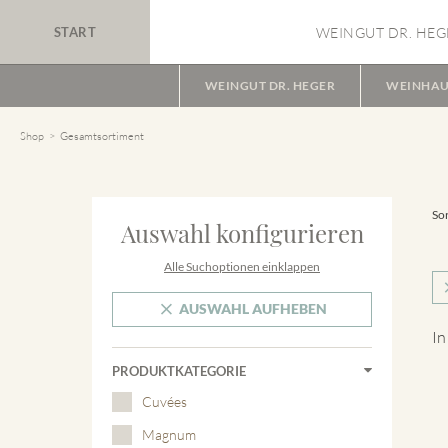
START
WEINGUT DR. HEG
WEINGUT DR. HEGER
WEINHAU
Shop
Gesamtsortiment
Sor
Auswahl konfigurieren
Alle Suchoptionen einklappen
AUSWAHL AUFHEBEN
In
PRODUKTKATEGORIE
Cuvées
Magnum