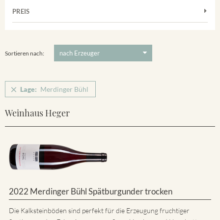
Frühburgunder
Merdinger Bühl
PREIS
2011
-
2025
Suchen
Grauburgunder
Ihringer Winklerberg
5 €
-
80 €
Suchen
Vorderer Winklerberg
Sortieren nach:
Winklerberg
Winklerberg Hinter Winklen
Lage:
Merdinger Bühl
Winklerberg Winklen
Breisacher Eckartsberg
Weinhaus Heger
Ihringen
2022 Merdinger Bühl Spätburgunder trocken
Die Kalksteinböden sind perfekt für die Erzeugung fruchtiger