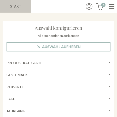
0
START
Auswahl konfigurieren
Alle Suchoptionen ausklappen
AUSWAHL AUFHEBEN
PRODUKTKATEGORIE
Cuvées
GESCHMACK
Magnum
Trocken
Rosé
REBSORTE
Auxerrois
Rotwein
LAGE
Chardonnay
Sekt
Achkarrer Schlossberg
Cuvée
JAHRGANG
Nimburg-Bottinger Steingrube