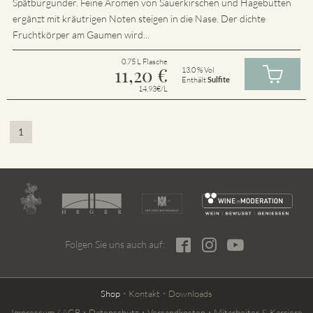
Spätburgunder. Feine Aromen von Sauerkirschen und Hagebutten
ergänzt mit kräutrigen Noten steigen in die Nase. Der dichte
Fruchtkörper am Gaumen wird...
0.75 L Flasche
11,20
€
13.0 % Vol
Enthält
Sulfite
14.93€/L
1
Folgen Sie uns auch auf:
Shop
Kontakt
Downloads
Impressum / AGB
Datenschutz
Versandkosten
Mitarbeiter & Karriere