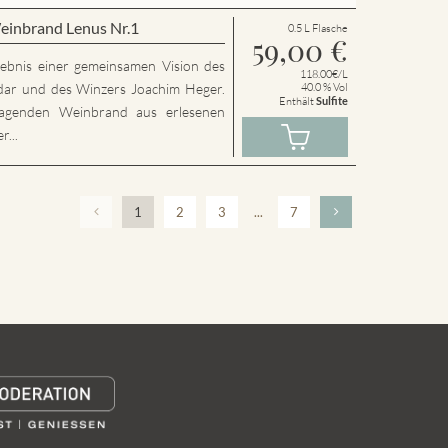
einbrand Lenus Nr.1
0.5 L Flasche
59,00
€
rgebnis einer gemeinsamen Vision des
118.00€/L
dar und des Winzers Joachim Heger.
40.0 % Vol
Enthält
Sulfite
agenden Weinbrand aus erlesenen
...
1
2
3
...
7