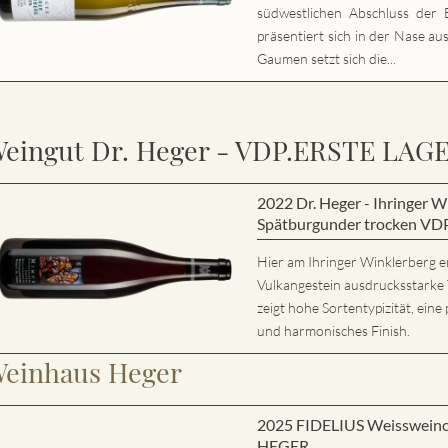
südwestlichen Abschluss der E
präsentiert sich in der Nase au
Gaumen setzt sich die...
eingut Dr. Heger - VDP.ERSTE LAG
2022 Dr. Heger - Ihringer
Spätburgunder trocken VD
Hier am Ihringer Winklerberg e
Vulkangestein ausdrucksstarke
zeigt hohe Sortentypizität, eine 
und harmonisches Finish.
einhaus Heger
2025 FIDELIUS Weisswein
HEGER