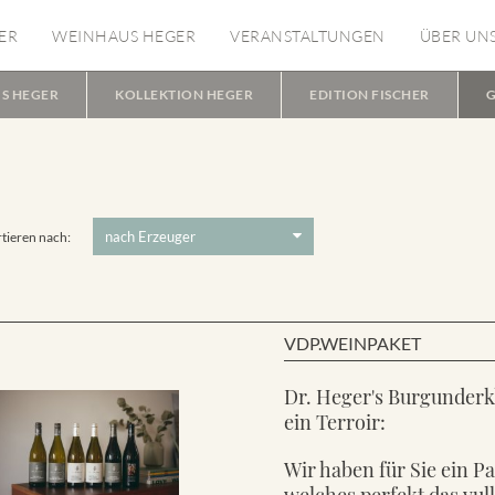
ER
WEINHAUS HEGER
VERANSTALTUNGEN
ÜBER UN
S HEGER
KOLLEKTION HEGER
EDITION FISCHER
G
tieren nach:
VDP.WEINPAKET
Dr. Heger's Burgunderk
ein Terroir:
Wir haben für Sie ein P
welches perfekt das vul