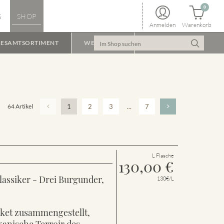
0
S
SHOP
Anmelden
Warenkorb
ESAMTSORTIMENT
WEINPAKET
64 Artikel
1
2
3
...
7
L Flasche
130,00
€
lassiker - Drei Burgunder,
130€/L
aket zusammengestellt,
kanische Terroir des