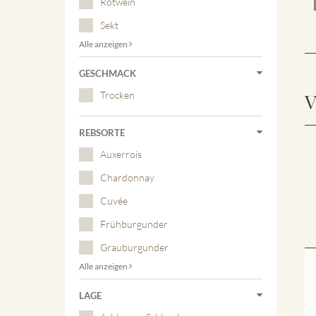
Rotwein
Sekt
Alle anzeigen
GESCHMACK
Trocken
V
REBSORTE
Auxerrois
Chardonnay
Cuvée
Frühburgunder
Grauburgunder
Alle anzeigen
LAGE