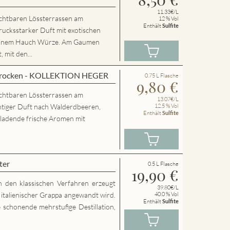
11.33€/L
chtbaren Lössterrassen am
12 % Vol
Enthält
Sulfite
rucksstarker Duft mit exotischen
 einem Hauch Würze. Am Gaumen
 mit den...
 trocken - KOLLEKTION HEGER
0.75 L Flasche
9,80
€
chtbaren Lössterrassen am
13.07€/L
htiger Duft nach Walderdbeeren,
12.5 % Vol
Enthält
Sulfite
nladende frische Aromen mit
ter
0.5 L Flasche
19,90
€
h den klassischen Verfahren erzeugt
39.80€/L
g italienischer Grappa angewandt wird.
40.0 % Vol
Enthält
Sulfite
 schonende mehrstufige Destillation,