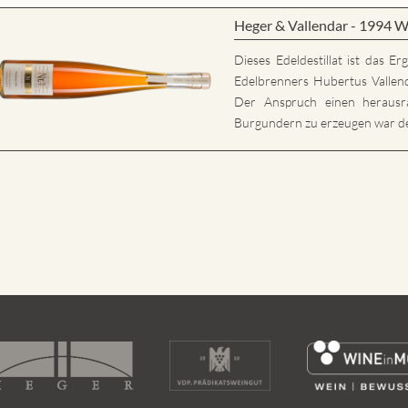
Heger & Vallendar - 1994 W
Dieses Edeldestillat ist das E
Edelbrenners Hubertus Vallen
Der Anspruch einen herausr
Burgundern zu erzeugen war der