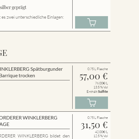
ilber geprägt
es zwei unterschiedliche Einlagen:
GE
r WINKLERBERG Spätburgunder
0.75 L Flasche
57,00
€
arrique trocken
76.00€/L
13.5 % Vol
Enthält
Sulfite
en VORDERER WINKLERBERG
0.75 L Flasche
31,50
€
LAGE
42.00€/L
RDERER WINKLERBERG bildet den
12.5 % Vol