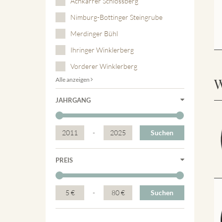
Achkarrer Schlossberg
Nimburg-Bottinger Steingrube
Merdinger Bühl
Ihringer Winklerberg
Vorderer Winklerberg
W
Alle anzeigen
JAHRGANG
2011
-
2025
Suchen
PREIS
5 €
-
80 €
Suchen