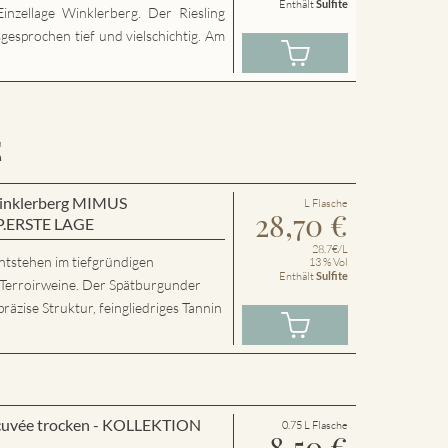
Enthält
Sulfite
inzellage Winklerberg. Der Riesling
sgesprochen tief und vielschichtig. Am
E
 Winklerberg MIMUS
L Flasche
28,70
€
P.ERSTE LAGE
28.7€/L
ntstehen im tiefgründigen
13 % Vol
Enthält
Sulfite
 Terroirweine. Der Spätburgunder
präzise Struktur, feingliedriges Tannin
cuvée trocken - KOLLEKTION
0.75 L Flasche
8,50
€