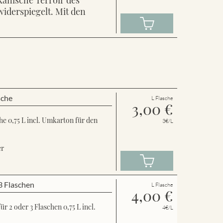
widerspiegelt. Mit den
sche
L Flasche
3,00
€
e 0,75 L incl. Umkarton für den
3€/L
er
3 Flaschen
L Flasche
4,00
€
 2 oder 3 Flaschen 0,75 L incl.
4€/L