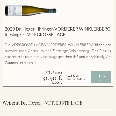
2020 Dr. Heger - Ihringen VORDERER WINKLERBERG
Riesling GG VDP.GROSSE LAGE
Die VDP.GROSSE LAGE® VORDERER WINKLERBERG bildet den
südwestlichen Abschluss der Einzellage Winklerberg. Der Riesling
präsentiert sich in der Nase ausgesprochen tief und vielschichtig. Am
Gaumen setzt sich die...
0.75 L Flasche
31,50
€
12.5 % Vol
Enthält
Sulfite
42.00€/L
Weingut Dr. Heger - VDP.ERSTE LAGE