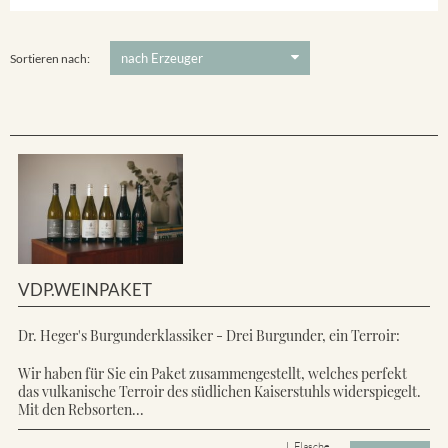
Ihringer Winklerberg
5 €
-
80 €
Suchen
Vorderer Winklerberg
Sortieren nach:
VDP.WEINPAKET
Dr. Heger's Burgunderklassiker - Drei Burgunder, ein Terroir:
Wir haben für Sie ein Paket zusammengestellt, welches perfekt
das vulkanische Terroir des südlichen Kaiserstuhls widerspiegelt.
Mit den Rebsorten...
L Flasche