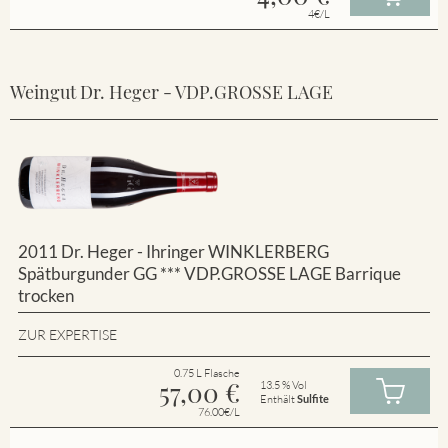
4€/L
Weingut Dr. Heger - VDP.GROSSE LAGE
2011 Dr. Heger - Ihringer WINKLERBERG
Spätburgunder GG *** VDP.GROSSE LAGE Barrique
trocken
ZUR EXPERTISE
0.75 L Flasche
57,00
€
13.5 % Vol
Enthält
Sulfite
76.00€/L