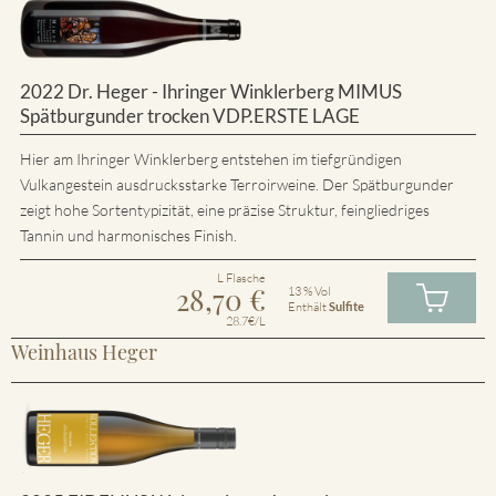
2022 Dr. Heger - Ihringer Winklerberg MIMUS
Spätburgunder trocken VDP.ERSTE LAGE
Hier am Ihringer Winklerberg entstehen im tiefgründigen
Vulkangestein ausdrucksstarke Terroirweine. Der Spätburgunder
zeigt hohe Sortentypizität, eine präzise Struktur, feingliedriges
Tannin und harmonisches Finish.
L Flasche
28,70
€
13 % Vol
Enthält
Sulfite
28.7€/L
Weinhaus Heger