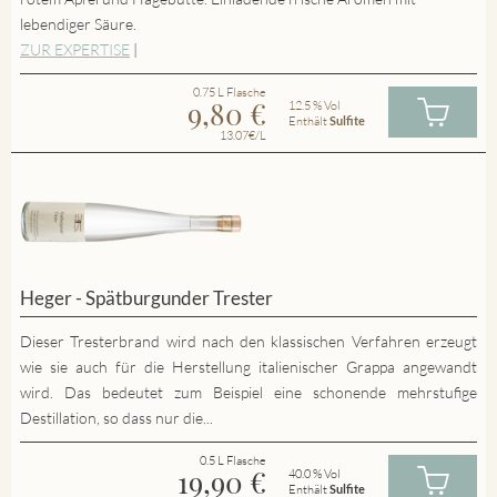
lebendiger Säure.
ZUR EXPERTISE
|
0.75 L Flasche
9,80
€
12.5 % Vol
Enthält
Sulfite
13.07€/L
Heger - Spätburgunder Trester
Dieser Tresterbrand wird nach den klassischen Verfahren erzeugt
wie sie auch für die Herstellung italienischer Grappa angewandt
wird. Das bedeutet zum Beispiel eine schonende mehrstufige
Destillation, so dass nur die...
0.5 L Flasche
19,90
€
40.0 % Vol
Enthält
Sulfite