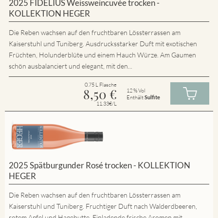
2025 FIDELIUS Weissweincuvée trocken -
KOLLEKTION HEGER
Die Reben wachsen auf den fruchtbaren Lössterrassen am
Kaiserstuhl und Tuniberg. Ausdrucksstarker Duft mit exotischen
Früchten, Holunderblüte und einem Hauch Würze. Am Gaumen
schön ausbalanciert und elegant, mit den...
0.75 L Flasche
8,50
€
12 % Vol
Enthält
Sulfite
11.33€/L
2025 Spätburgunder Rosé trocken - KOLLEKTION
HEGER
Die Reben wachsen auf den fruchtbaren Lössterrassen am
Kaiserstuhl und Tuniberg. Fruchtiger Duft nach Walderdbeeren,
rotem Apfel und Hagebutte. Einladende frische Aromen mit