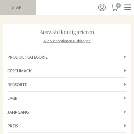
0
START
Auswahl konfigurieren
Alle Suchoptionen ausklappen
PRODUKTKATEGORIE
Cuvées
GESCHMACK
Magnum
Trocken
Rosé
REBSORTE
Auxerrois
Rotwein
LAGE
Chardonnay
Sekt
Achkarrer Schlossberg
Cuvée
JAHRGANG
Nimburg-Bottinger Steingrube
Frühburgunder
Merdinger Bühl
PREIS
2011
-
2025
Suchen
Grauburgunder