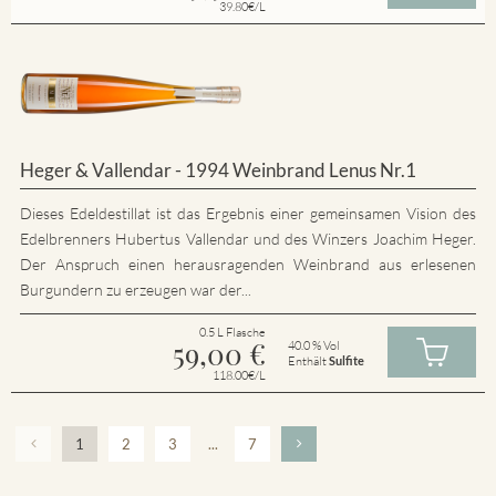
39.80€/L
Heger & Vallendar - 1994 Weinbrand Lenus Nr.1
Dieses Edeldestillat ist das Ergebnis einer gemeinsamen Vision des
Edelbrenners Hubertus Vallendar und des Winzers Joachim Heger.
Der Anspruch einen herausragenden Weinbrand aus erlesenen
Burgundern zu erzeugen war der...
0.5 L Flasche
59,00
€
40.0 % Vol
Enthält
Sulfite
118.00€/L
1
2
3
...
7