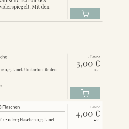
widerspiegelt. Mit den
sche
L Flasche
3,00
€
e 0,75 L incl. Umkarton für den
3€/L
er
3 Flaschen
L Flasche
4,00
€
 2 oder 3 Flaschen 0,75 L incl.
4€/L