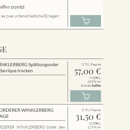
ilber geprägt
es zwei unterschiedliche Einlagen:
GE
r WINKLERBERG Spätburgunder
0.75 L Flasche
57,00
€
arrique trocken
76.00€/L
13.5 % Vol
Enthält
Sulfite
en VORDERER WINKLERBERG
0.75 L Flasche
31,50
€
LAGE
42.00€/L
RDERER WINKLERBERG bildet den
12.5 % Vol