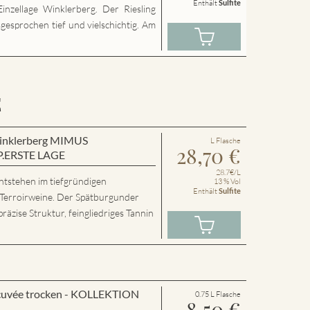
Enthält
Sulfite
inzellage Winklerberg. Der Riesling
sgesprochen tief und vielschichtig. Am
E
 Winklerberg MIMUS
L Flasche
28,70
€
P.ERSTE LAGE
28.7€/L
ntstehen im tiefgründigen
13 % Vol
Enthält
Sulfite
 Terroirweine. Der Spätburgunder
präzise Struktur, feingliedriges Tannin
cuvée trocken - KOLLEKTION
0.75 L Flasche
8,50
€