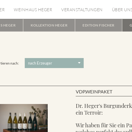
ER
WEINHAUS HEGER
VERANSTALTUNGEN
ÜBER UN
S HEGER
KOLLEKTION HEGER
EDITION FISCHER
G
tieren nach:
VDP.WEINPAKET
Dr. Heger's Burgunderk
ein Terroir:
Wir haben für Sie ein P
welches perfekt das vul