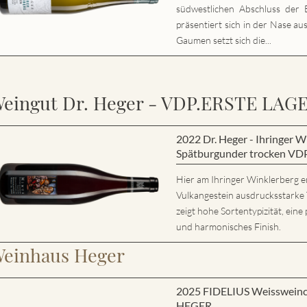
südwestlichen Abschluss der E
präsentiert sich in der Nase au
Gaumen setzt sich die...
eingut Dr. Heger - VDP.ERSTE LAG
2022 Dr. Heger - Ihringer
Spätburgunder trocken VD
Hier am Ihringer Winklerberg e
Vulkangestein ausdrucksstarke
zeigt hohe Sortentypizität, eine 
und harmonisches Finish.
einhaus Heger
2025 FIDELIUS Weisswein
HEGER