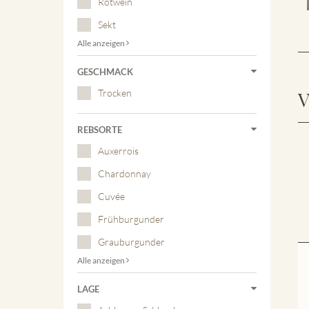
Rotwein
Sekt
Alle anzeigen
GESCHMACK
Trocken
V
REBSORTE
Auxerrois
Chardonnay
Cuvée
Frühburgunder
Grauburgunder
Alle anzeigen
LAGE