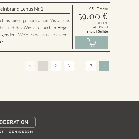
einbrand Lenus Nr.1
0.5 L Flasche
59,00
€
rgebnis einer gemeinsamen Vision des
118.00€/L
dar und des Winzers Joachim Heger.
40.0 % Vol
Enthält
Sulfite
agenden Weinbrand aus erlesenen
...
1
2
3
...
7