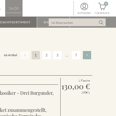
0
S
SHOP
Anmelden
Warenkorb
ESAMTSORTIMENT
WEINPAKET
66 Artikel
1
2
3
...
7
L Flasche
130,00
€
lassiker - Drei Burgunder,
130€/L
aket zusammengestellt,
kanische Terroir des