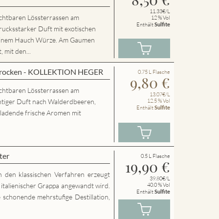
11.33€/L
chtbaren Lössterrassen am
12 % Vol
Enthält
Sulfite
rucksstarker Duft mit exotischen
 einem Hauch Würze. Am Gaumen
 mit den...
 trocken - KOLLEKTION HEGER
0.75 L Flasche
9,80
€
chtbaren Lössterrassen am
13.07€/L
htiger Duft nach Walderdbeeren,
12.5 % Vol
Enthält
Sulfite
nladende frische Aromen mit
ter
0.5 L Flasche
19,90
€
h den klassischen Verfahren erzeugt
39.80€/L
g italienischer Grappa angewandt wird.
40.0 % Vol
Enthält
Sulfite
 schonende mehrstufige Destillation,