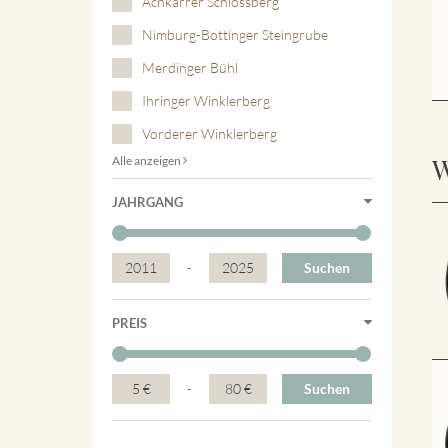
Achkarrer Schlossberg
Nimburg-Bottinger Steingrube
Merdinger Bühl
Ihringer Winklerberg
Vorderer Winklerberg
W
Alle anzeigen
JAHRGANG
2011
-
2025
Suchen
PREIS
5 €
-
80 €
Suchen