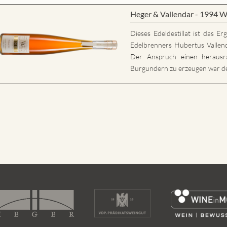
Heger & Vallendar - 1994 W
Dieses Edeldestillat ist das E
Edelbrenners Hubertus Vallen
Der Anspruch einen herausr
Burgundern zu erzeugen war der