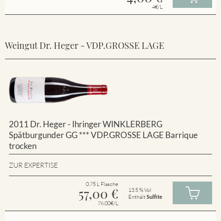
4€/L
Weingut Dr. Heger - VDP.GROSSE LAGE
2011 Dr. Heger - Ihringer WINKLERBERG
Spätburgunder GG *** VDP.GROSSE LAGE Barrique
trocken
ZUR EXPERTISE
0.75 L Flasche
57,00
€
13.5 % Vol
Enthält
Sulfite
76.00€/L