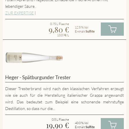
lebendiger Säure.
ZUR EXPERTISE
|
0.75 L Flasche
9,80
€
12.5 % Vol
Enthält
Sulfite
13.07€/L
Heger - Spätburgunder Trester
Dieser Tresterbrand wird nach den klassischen Verfahren erzeugt
wie sie auch für die Herstellung italienischer Grappa angewandt
wird. Das bedeutet zum Beispiel eine schonende mehrstufige
Destillation, so dass nur die...
0.5 L Flasche
19,90
€
40.0 % Vol
Enthält
Sulfite