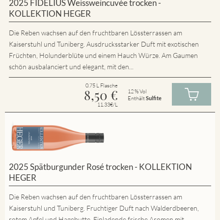
2025 FIDELIUS Weissweincuvée trocken -
KOLLEKTION HEGER
Die Reben wachsen auf den fruchtbaren Lössterrassen am
Kaiserstuhl und Tuniberg. Ausdrucksstarker Duft mit exotischen
Früchten, Holunderblüte und einem Hauch Würze. Am Gaumen
schön ausbalanciert und elegant, mit den...
0.75 L Flasche
8,50
€
12 % Vol
Enthält
Sulfite
11.33€/L
2025 Spätburgunder Rosé trocken - KOLLEKTION
HEGER
Die Reben wachsen auf den fruchtbaren Lössterrassen am
Kaiserstuhl und Tuniberg. Fruchtiger Duft nach Walderdbeeren,
rotem Apfel und Hagebutte. Einladende frische Aromen mit