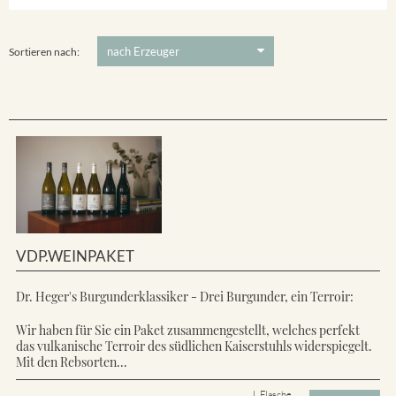
Ihringer Winklerberg
5 €
-
80 €
Suchen
Vorderer Winklerberg
Sortieren nach:
VDP.WEINPAKET
Dr. Heger's Burgunderklassiker - Drei Burgunder, ein Terroir:
Wir haben für Sie ein Paket zusammengestellt, welches perfekt
das vulkanische Terroir des südlichen Kaiserstuhls widerspiegelt.
Mit den Rebsorten...
L Flasche