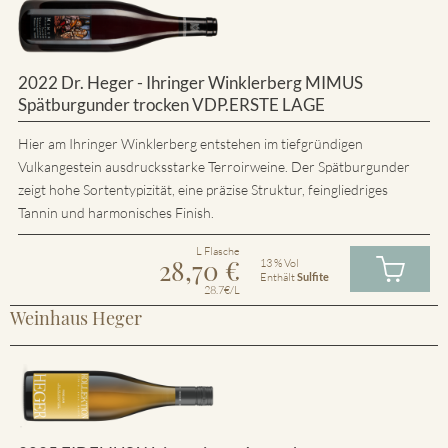
2022 Dr. Heger - Ihringer Winklerberg MIMUS
Spätburgunder trocken VDP.ERSTE LAGE
Hier am Ihringer Winklerberg entstehen im tiefgründigen
Vulkangestein ausdrucksstarke Terroirweine. Der Spätburgunder
zeigt hohe Sortentypizität, eine präzise Struktur, feingliedriges
Tannin und harmonisches Finish.
L Flasche
28,70
€
13 % Vol
Enthält
Sulfite
28.7€/L
Weinhaus Heger