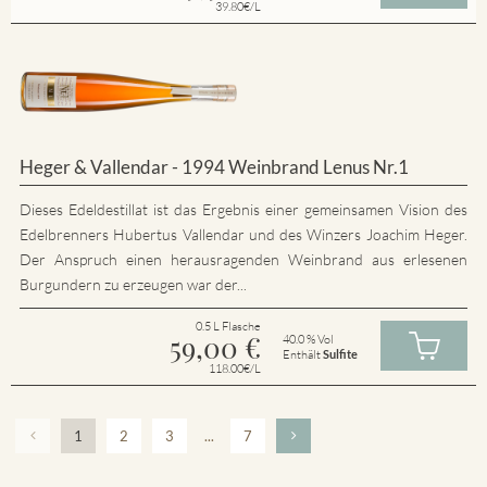
39.80€/L
Heger & Vallendar - 1994 Weinbrand Lenus Nr.1
Dieses Edeldestillat ist das Ergebnis einer gemeinsamen Vision des
Edelbrenners Hubertus Vallendar und des Winzers Joachim Heger.
Der Anspruch einen herausragenden Weinbrand aus erlesenen
Burgundern zu erzeugen war der...
0.5 L Flasche
59,00
€
40.0 % Vol
Enthält
Sulfite
118.00€/L
1
2
3
...
7