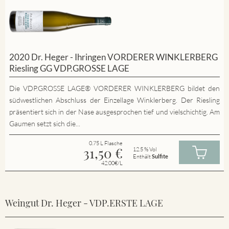
2020 Dr. Heger - Ihringen VORDERER WINKLERBERG
Riesling GG VDP.GROSSE LAGE
Die VDP.GROSSE LAGE® VORDERER WINKLERBERG bildet den
südwestlichen Abschluss der Einzellage Winklerberg. Der Riesling
präsentiert sich in der Nase ausgesprochen tief und vielschichtig. Am
Gaumen setzt sich die...
0.75 L Flasche
31,50
€
12.5 % Vol
Enthält
Sulfite
42.00€/L
Weingut Dr. Heger - VDP.ERSTE LAGE