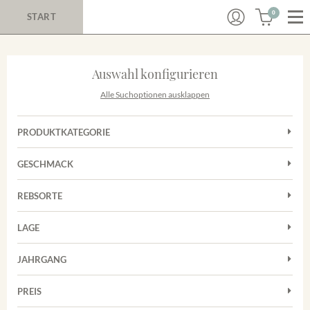
0
START
Auswahl konfigurieren
Alle Suchoptionen ausklappen
PRODUKTKATEGORIE
Cuvées
GESCHMACK
Magnum
Trocken
Rosé
REBSORTE
Auxerrois
Rotwein
LAGE
Chardonnay
Sekt
Achkarrer Schlossberg
Cuvée
JAHRGANG
Nimburg-Bottinger Steingrube
Frühburgunder
Merdinger Bühl
PREIS
2011
-
2025
Suchen
Grauburgunder