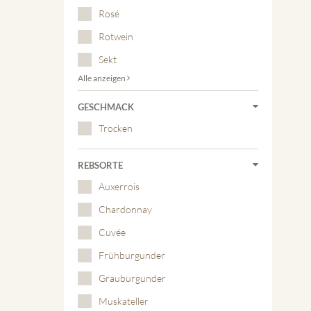
Rosé
Rotwein
Sekt
Alle anzeigen
GESCHMACK
Trocken
REBSORTE
Auxerrois
Chardonnay
Cuvée
Frühburgunder
Grauburgunder
Muskateller