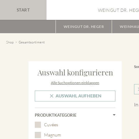
START
WEINGUT DR. HEG
WEINGUT DR. HEGER
WEINHAU
Shop
Gesamtsortiment
Sor
Auswahl konfigurieren
Alle Suchoptionen einklappen
AUSWAHL AUFHEBEN
In
PRODUKTKATEGORIE
Cuvées
Magnum