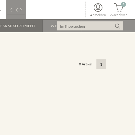
0
S
SHOP
Anmelden
Warenkorb
ESAMTSORTIMENT
WEINPAKET
0 Artikel
1