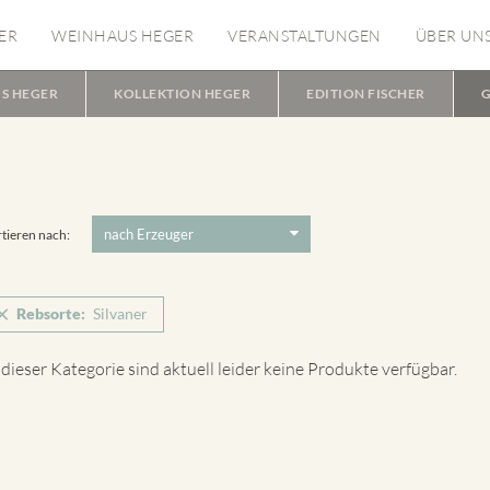
ER
WEINHAUS HEGER
VERANSTALTUNGEN
ÜBER UN
S HEGER
KOLLEKTION HEGER
EDITION FISCHER
G
tieren nach:
Rebsorte:
Silvaner
 dieser Kategorie sind aktuell leider keine Produkte verfügbar.