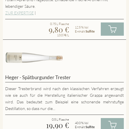
lebendiger Säure.
ZUR EXPERTISE
|
0.75 L Flasche
9,80
€
12.5 % Vol
Enthält
Sulfite
13.07€/L
Heger - Spätburgunder Trester
Dieser Tresterbrand wird nach den klassischen Verfahren erzeugt
wie sie auch für die Herstellung italienischer Grappa angewandt
wird. Das bedeutet zum Beispiel eine schonende mehrstufige
Destillation, so dass nur die...
0.5 L Flasche
19,90
€
40.0 % Vol
Enthält
Sulfite