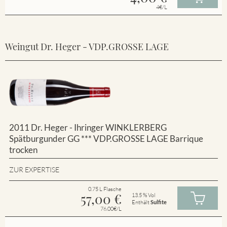
4€/L
Weingut Dr. Heger - VDP.GROSSE LAGE
2011 Dr. Heger - Ihringer WINKLERBERG
Spätburgunder GG *** VDP.GROSSE LAGE Barrique
trocken
ZUR EXPERTISE
0.75 L Flasche
57,00
€
13.5 % Vol
Enthält
Sulfite
76.00€/L