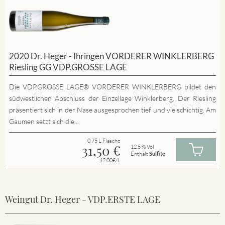
2020 Dr. Heger - Ihringen VORDERER WINKLERBERG
Riesling GG VDP.GROSSE LAGE
Die VDP.GROSSE LAGE® VORDERER WINKLERBERG bildet den
südwestlichen Abschluss der Einzellage Winklerberg. Der Riesling
präsentiert sich in der Nase ausgesprochen tief und vielschichtig. Am
Gaumen setzt sich die...
0.75 L Flasche
31,50
€
12.5 % Vol
Enthält
Sulfite
42.00€/L
Weingut Dr. Heger - VDP.ERSTE LAGE