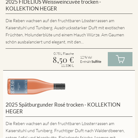
2025 FIDELIUS Weissweincuvée trocken -
KOLLEKTION HEGER
Die Reben wachsen auf den fruchtbaren Lössterrassen am
Kaiserstuhl und Tuniberg. Ausdrucksstarker Duft mit exotischen
Früchten, Holunderblüte und einem Hauch Würze. Am Gaumen
schön ausbalanciert und elegant, mit den...
0.75 L Flasche
8,50
€
12 % Vol
Enthält
Sulfite
11.33€/L
2025 Spätburgunder Rosé trocken - KOLLEKTION
HEGER
Die Reben wachsen auf den fruchtbaren Lössterrassen am
Kaiserstuhl und Tuniberg. Fruchtiger Duft nach Walderdbeeren,
rotem Apfel und Hagebutte. Einladende frische Aromen mit