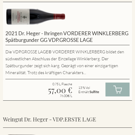
2021 Dr. Heger - Ihringen VORDERER WINKLERBERG
Spätburgunder GG VDP.GROSSE LAGE
Die VDP.GROSSE LAGE® VORDERER WINKLERBERG bildet den
südwestlichen Abschluss der Einzellage Winklerberg. Der
Spätburgunder zeigt sich karg. Geprägt von einer einzigartigen
Mineralität. Trotz des kräftigen Charakters...
0.75 L Flasche
57,00
€
13 % Vol
Enthält
Sulfite
76.00€/L
Weingut Dr. Heger - VDP.ERSTE LAGE