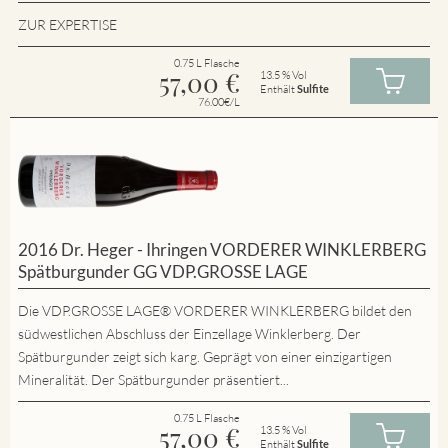
ZUR EXPERTISE
0.75 L Flasche
57,00
€
13.5 % Vol
Enthält
Sulfite
76.00€/L
2016 Dr. Heger - Ihringen VORDERER WINKLERBERG
Spätburgunder GG VDP.GROSSE LAGE
Die VDP.GROSSE LAGE® VORDERER WINKLERBERG bildet den
südwestlichen Abschluss der Einzellage Winklerberg. Der
Spätburgunder zeigt sich karg. Geprägt von einer einzigartigen
Mineralität. Der Spätburgunder präsentiert...
0.75 L Flasche
57,00
€
13.5 % Vol
Enthält
Sulfite