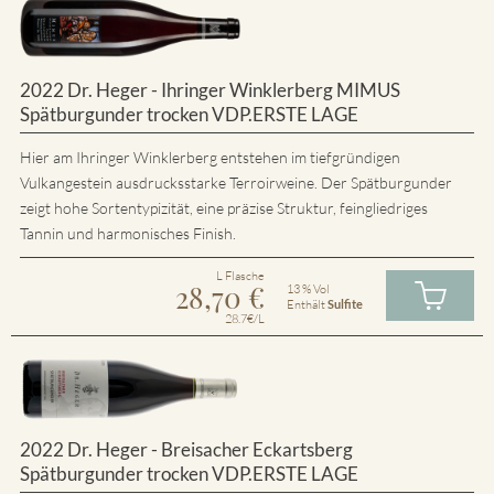
2022 Dr. Heger - Ihringer Winklerberg MIMUS
Spätburgunder trocken VDP.ERSTE LAGE
Hier am Ihringer Winklerberg entstehen im tiefgründigen
Vulkangestein ausdrucksstarke Terroirweine. Der Spätburgunder
zeigt hohe Sortentypizität, eine präzise Struktur, feingliedriges
Tannin und harmonisches Finish.
L Flasche
28,70
€
13 % Vol
Enthält
Sulfite
28.7€/L
2022 Dr. Heger - Breisacher Eckartsberg
Spätburgunder trocken VDP.ERSTE LAGE