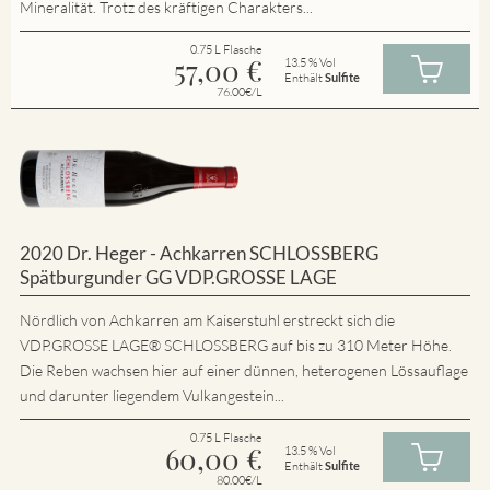
Mineralität. Trotz des kräftigen Charakters...
0.75 L Flasche
57,00
€
13.5 % Vol
Enthält
Sulfite
76.00€/L
2020 Dr. Heger - Achkarren SCHLOSSBERG
Spätburgunder GG VDP.GROSSE LAGE
Nördlich von Achkarren am Kaiserstuhl erstreckt sich die
VDP.GROSSE LAGE® SCHLOSSBERG auf bis zu 310 Meter Höhe.
Die Reben wachsen hier auf einer dünnen, heterogenen Lössauflage
und darunter liegendem Vulkangestein...
0.75 L Flasche
60,00
€
13.5 % Vol
Enthält
Sulfite
80.00€/L