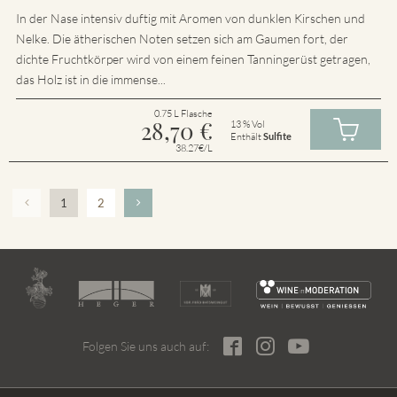
In der Nase intensiv duftig mit Aromen von dunklen Kirschen und
Nelke. Die ätherischen Noten setzen sich am Gaumen fort, der
dichte Fruchtkörper wird von einem feinen Tanningerüst getragen,
das Holz ist in die immense...
0.75 L Flasche
28,70
€
13 % Vol
Enthält
Sulfite
38.27€/L
1
2
Folgen Sie uns auch auf: