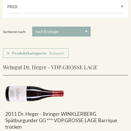
Frühburgunder
Weißwein
Merdinger Bühl
PREIS
2011
-
2025
Suchen
Grauburgunder
Verpackung
Ihringer Winklerberg
5 €
-
80 €
Suchen
Vorderer Winklerberg
Sortieren nach:
Produktkategorie:
Rotwein
Weingut Dr. Heger - VDP.GROSSE LAGE
2011 Dr. Heger - Ihringer WINKLERBERG
Spätburgunder GG *** VDP.GROSSE LAGE Barrique
trocken