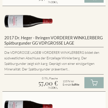
76.00€/L
2017 Dr. Heger - Ihringen VORDERER WINKLERBERG
Spätburgunder GG VDP.GROSSE LAGE
Die VDP.GROSSE LAGE® VORDERER WINKLERBERG bildet den
südwestlichen Abschluss der Einzellage Winklerberg. Der
Spätburgunder zeigt sich karg. Geprägt von einer einzigartigen
Mineralität. Der Spätburgunder präsentiert...
0.75 L Flasche
57,00
€
13.5 % Vol
Enthält
Sulfite
76.00€/L