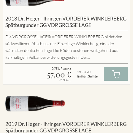
2018 Dr. Heger - Ihringen VORDERER WINKLERBERG
Spätburgunder GG VDP.GROSSE LAGE
Die VDP.GROSSE LAGE® VORDERER WINKLERBERG bildet den
südwestlichen Abschluss der Einzellage Winklerberg, eine der
wärmsten deutschen Lage.Die Böden bestehen weitgehend aus
kalkhaltigem Vulkanverwitterungsgestein. Der...
0.75 L Flasche
57,00
€
13.5 % Vol
Enthält
Sulfite
76.00€/L
2019 Dr. Heger - Ihringen VORDERER WINKLERBERG
Spätburgunder GG VDP.GROSSE LAGE