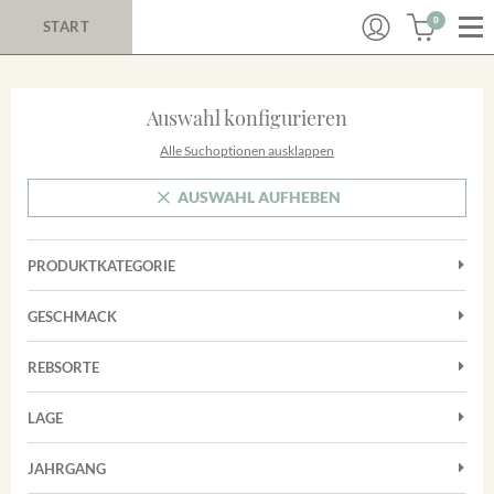
0
START
Auswahl konfigurieren
Alle Suchoptionen ausklappen
AUSWAHL AUFHEBEN
PRODUKTKATEGORIE
Cuvées
GESCHMACK
Magnum
Trocken
Rosé
REBSORTE
Auxerrois
Rotwein
LAGE
Chardonnay
Sekt
Achkarrer Schlossberg
Cuvée
JAHRGANG
Trester/Spirituosen
Nimburg-Bottinger Steingrube