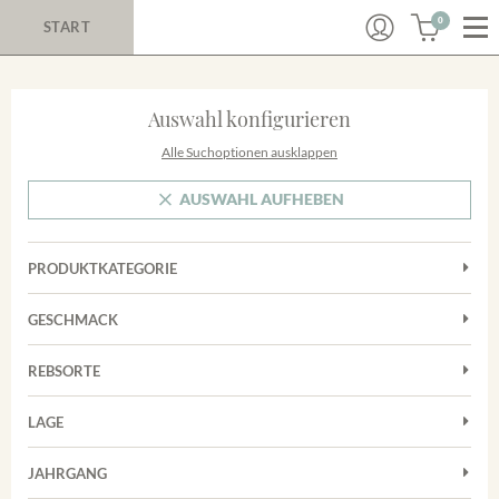
0
START
Auswahl konfigurieren
Alle Suchoptionen ausklappen
AUSWAHL AUFHEBEN
PRODUKTKATEGORIE
Cuvées
GESCHMACK
Magnum
Trocken
Rosé
REBSORTE
Auxerrois
Rotwein
LAGE
Chardonnay
Sekt
Achkarrer Schlossberg
Cuvée
JAHRGANG
Trester/Spirituosen
Nimburg-Bottinger Steingrube