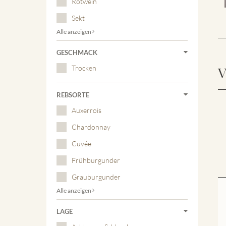
Rotwein
Sekt
Alle anzeigen
GESCHMACK
Trocken
V
REBSORTE
Auxerrois
Chardonnay
Cuvée
Frühburgunder
Grauburgunder
Alle anzeigen
LAGE