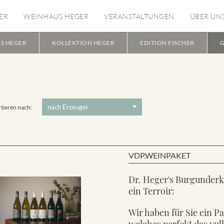
ER
WEINHAUS HEGER
VERANSTALTUNGEN
ÜBER UN
S HEGER
KOLLEKTION HEGER
EDITION FISCHER
G
tieren nach:
VDP.WEINPAKET
Dr. Heger's Burgunderk
ein Terroir:
Wir haben für Sie ein P
welches perfekt das vul