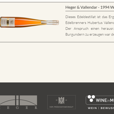
Heger & Vallendar - 1994 W
Dieses Edeldestillat ist das E
Edelbrenners Hubertus Vallen
Der Anspruch einen herausr
Burgundern zu erzeugen war der