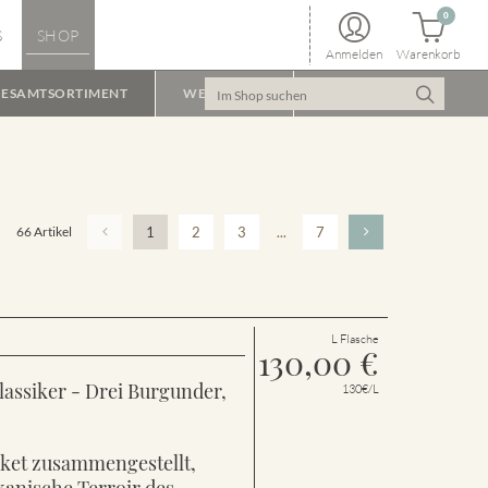
0
S
SHOP
Anmelden
Warenkorb
ESAMTSORTIMENT
WEINPAKET
66 Artikel
1
2
3
...
7
L Flasche
130,00
€
lassiker - Drei Burgunder,
130€/L
aket zusammengestellt,
kanische Terroir des