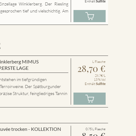
Enthält
Sulfite
inzellage Winklerberg. Der Riesling
sgesprochen tief und vielschichtig. Am
E
 Winklerberg MIMUS
L Flasche
28,70
€
P.ERSTE LAGE
28.7€/L
ntstehen im tiefgründigen
13 % Vol
Enthält
Sulfite
 Terroirweine. Der Spätburgunder
präzise Struktur, feingliedriges Tannin
cuvée trocken - KOLLEKTION
0.75 L Flasche
8,50
€