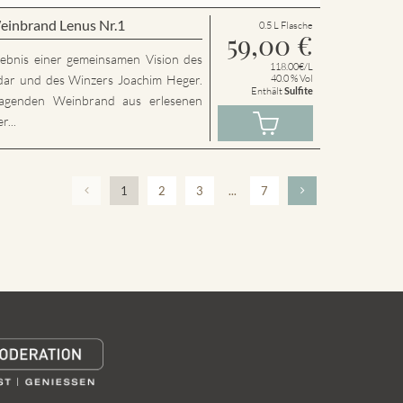
einbrand Lenus Nr.1
0.5 L Flasche
59,00
€
rgebnis einer gemeinsamen Vision des
118.00€/L
dar und des Winzers Joachim Heger.
40.0 % Vol
Enthält
Sulfite
agenden Weinbrand aus erlesenen
...
1
2
3
...
7