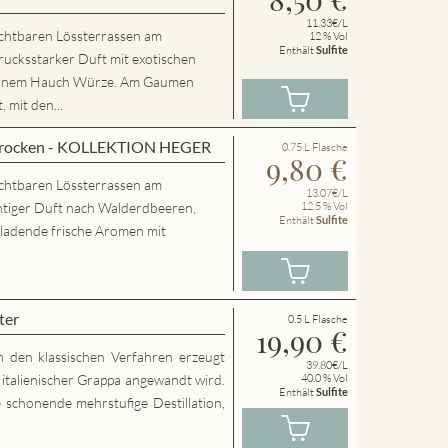
11.33€/L
chtbaren Lössterrassen am
12 % Vol
Enthält
Sulfite
rucksstarker Duft mit exotischen
 einem Hauch Würze. Am Gaumen
 mit den...
 trocken - KOLLEKTION HEGER
0.75 L Flasche
9,80
€
chtbaren Lössterrassen am
13.07€/L
htiger Duft nach Walderdbeeren,
12.5 % Vol
Enthält
Sulfite
nladende frische Aromen mit
ter
0.5 L Flasche
19,90
€
h den klassischen Verfahren erzeugt
39.80€/L
g italienischer Grappa angewandt wird.
40.0 % Vol
Enthält
Sulfite
 schonende mehrstufige Destillation,