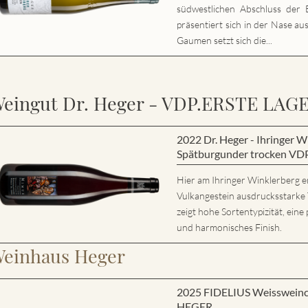
südwestlichen Abschluss der E
präsentiert sich in der Nase au
Gaumen setzt sich die...
eingut Dr. Heger - VDP.ERSTE LAG
2022 Dr. Heger - Ihringer
Spätburgunder trocken VD
Hier am Ihringer Winklerberg e
Vulkangestein ausdrucksstarke
zeigt hohe Sortentypizität, eine 
und harmonisches Finish.
einhaus Heger
2025 FIDELIUS Weisswein
HEGER