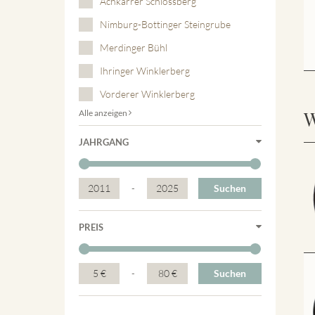
Achkarrer Schlossberg
Nimburg-Bottinger Steingrube
Merdinger Bühl
Ihringer Winklerberg
Vorderer Winklerberg
W
Alle anzeigen
JAHRGANG
2011
-
2025
Suchen
PREIS
5 €
-
80 €
Suchen