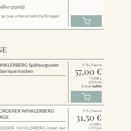
ilber geprägt
es zwei unterschiedliche Einlagen:
GE
r WINKLERBERG Spätburgunder
0.75 L Flasche
57,00
€
arrique trocken
76.00€/L
13.5 % Vol
Enthält
Sulfite
en VORDERER WINKLERBERG
0.75 L Flasche
31,50
€
LAGE
42.00€/L
RDERER WINKLERBERG bildet den
12.5 % Vol