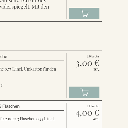
widerspiegelt. Mit den
sche
L Flasche
3,00
€
e 0,75 L incl. Umkarton für den
3€/L
er
3 Flaschen
L Flasche
4,00
€
 2 oder 3 Flaschen 0,75 L incl.
4€/L