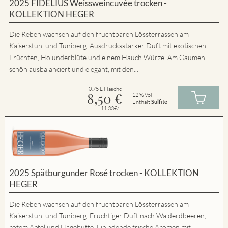
2025 FIDELIUS Weissweincuvée trocken -
KOLLEKTION HEGER
Die Reben wachsen auf den fruchtbaren Lössterrassen am
Kaiserstuhl und Tuniberg. Ausdrucksstarker Duft mit exotischen
Früchten, Holunderblüte und einem Hauch Würze. Am Gaumen
schön ausbalanciert und elegant, mit den...
0.75 L Flasche
8,50
€
12 % Vol
Enthält
Sulfite
11.33€/L
2025 Spätburgunder Rosé trocken - KOLLEKTION
HEGER
Die Reben wachsen auf den fruchtbaren Lössterrassen am
Kaiserstuhl und Tuniberg. Fruchtiger Duft nach Walderdbeeren,
rotem Apfel und Hagebutte. Einladende frische Aromen mit