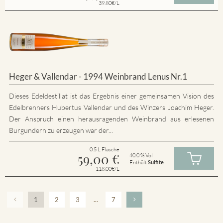
39.80€/L
Heger & Vallendar - 1994 Weinbrand Lenus Nr.1
Dieses Edeldestillat ist das Ergebnis einer gemeinsamen Vision des
Edelbrenners Hubertus Vallendar und des Winzers Joachim Heger.
Der Anspruch einen herausragenden Weinbrand aus erlesenen
Burgundern zu erzeugen war der...
0.5 L Flasche
59,00
€
40.0 % Vol
Enthält
Sulfite
118.00€/L
1
2
3
...
7