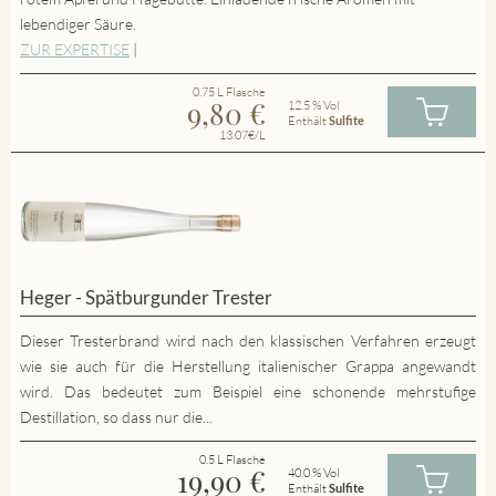
lebendiger Säure.
ZUR EXPERTISE
|
0.75 L Flasche
9,80
€
12.5 % Vol
Enthält
Sulfite
13.07€/L
Heger - Spätburgunder Trester
Dieser Tresterbrand wird nach den klassischen Verfahren erzeugt
wie sie auch für die Herstellung italienischer Grappa angewandt
wird. Das bedeutet zum Beispiel eine schonende mehrstufige
Destillation, so dass nur die...
0.5 L Flasche
19,90
€
40.0 % Vol
Enthält
Sulfite