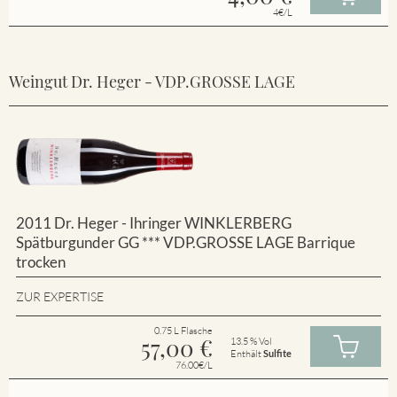
4€/L
Weingut Dr. Heger - VDP.GROSSE LAGE
2011 Dr. Heger - Ihringer WINKLERBERG
Spätburgunder GG *** VDP.GROSSE LAGE Barrique
trocken
ZUR EXPERTISE
0.75 L Flasche
57,00
€
13.5 % Vol
Enthält
Sulfite
76.00€/L