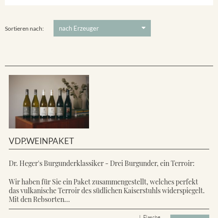
Ihringer Winklerberg
5 €
-
80 €
Suchen
Vorderer Winklerberg
Sortieren nach:
VDP.WEINPAKET
Dr. Heger's Burgunderklassiker - Drei Burgunder, ein Terroir:
Wir haben für Sie ein Paket zusammengestellt, welches perfekt
das vulkanische Terroir des südlichen Kaiserstuhls widerspiegelt.
Mit den Rebsorten...
L Flasche