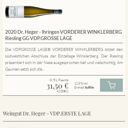
2020 Dr. Heger - Ihringen VORDERER WINKLERBERG
Riesling GG VDP.GROSSE LAGE
Die VDP.GROSSE LAGE® VORDERER WINKLERBERG bildet den
südwestlichen Abschluss der Einzellage Winklerberg. Der Riesling
präsentiert sich in der Nase ausgesprochen tief und vielschichtig. Am
Gaumen setzt sich die...
0.75 L Flasche
31,50
€
12.5 % Vol
Enthält
Sulfite
42.00€/L
Weingut Dr. Heger - VDP.ERSTE LAGE