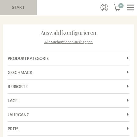
0
START
Auswahl konfigurieren
Alle Suchoptionen ausklappen
PRODUKTKATEGORIE
Cuvées
GESCHMACK
Magnum
Trocken
Rosé
REBSORTE
Auxerrois
Rotwein
LAGE
Chardonnay
Sekt
Achkarrer Schlossberg
Cuvée
JAHRGANG
Nimburg-Bottinger Steingrube
Frühburgunder
Merdinger Bühl
PREIS
2011
-
2025
Suchen
Grauburgunder