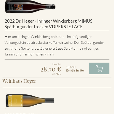
2022 Dr. Heger - Ihringer Winklerberg MIMUS
Spätburgunder trocken VDP.ERSTE LAGE
Hier am Ihringer Winklerberg entstehen im tiefgründigen
Vulkangestein ausdrucksstarke Terroirweine. Der Spätburgunder
zeigt hohe Sortentypizität, eine präzise Struktur, feingliedriges
Tannin und harmonisches Finish.
L Flasche
28,70
€
13 % Vol
Enthält
Sulfite
28.7€/L
Weinhaus Heger