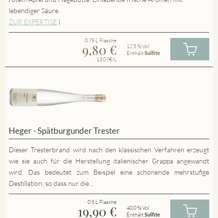
lebendiger Säure.
ZUR EXPERTISE
|
0.75 L Flasche
9,80
€
12.5 % Vol
Enthält
Sulfite
13.07€/L
Heger - Spätburgunder Trester
Dieser Tresterbrand wird nach den klassischen Verfahren erzeugt
wie sie auch für die Herstellung italienischer Grappa angewandt
wird. Das bedeutet zum Beispiel eine schonende mehrstufige
Destillation, so dass nur die...
0.5 L Flasche
19,90
€
40.0 % Vol
Enthält
Sulfite