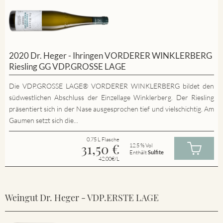
2020 Dr. Heger - Ihringen VORDERER WINKLERBERG
Riesling GG VDP.GROSSE LAGE
Die VDP.GROSSE LAGE® VORDERER WINKLERBERG bildet den
südwestlichen Abschluss der Einzellage Winklerberg. Der Riesling
präsentiert sich in der Nase ausgesprochen tief und vielschichtig. Am
Gaumen setzt sich die...
0.75 L Flasche
31,50
€
12.5 % Vol
Enthält
Sulfite
42.00€/L
Weingut Dr. Heger - VDP.ERSTE LAGE