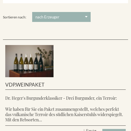
Ihringer Winklerberg
5 €
-
80 €
Suchen
Vorderer Winklerberg
Sortieren nach:
VDP.WEINPAKET
Dr. Heger's Burgunderklassiker - Drei Burgunder, ein Terroir:
Wir haben für Sie ein Paket zusammengestellt, welches perfekt
das vulkanische Terroir des südlichen Kaiserstuhls widerspiegelt.
Mit den Rebsorten...
L Flasche