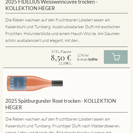
2025 FIDELIUS Weissweincuvée trocken -
KOLLEKTION HEGER
Die Reben wachsen auf den fruchtbaren Lössterrassen am
Kaiserstuhl und Tuniberg. Ausdrucksstarker Duft mit exotischen
Früchten, Holunderblüte und einem Hauch Würze. Am Gaumen
schön ausbalanciert und elegant, mit den...
0.75 L Flasche
8,50
€
12 % Vol
Enthält
Sulfite
11.33€/L
2025 Spätburgunder Rosé trocken - KOLLEKTION
HEGER
Die Reben wachsen auf den fruchtbaren Lössterrassen am
Kaiserstuhl und Tuniberg. Fruchtiger Duft nach Walderdbeeren,
rotem Apfel und Hagebutte. Einladende frische Aromen mit