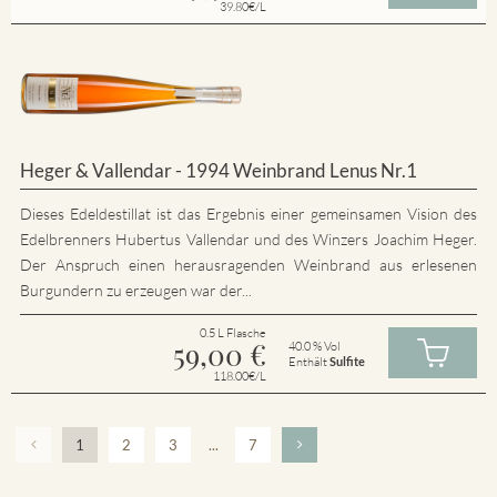
39.80€/L
Heger & Vallendar - 1994 Weinbrand Lenus Nr.1
Dieses Edeldestillat ist das Ergebnis einer gemeinsamen Vision des
Edelbrenners Hubertus Vallendar und des Winzers Joachim Heger.
Der Anspruch einen herausragenden Weinbrand aus erlesenen
Burgundern zu erzeugen war der...
0.5 L Flasche
59,00
€
40.0 % Vol
Enthält
Sulfite
118.00€/L
1
2
3
...
7