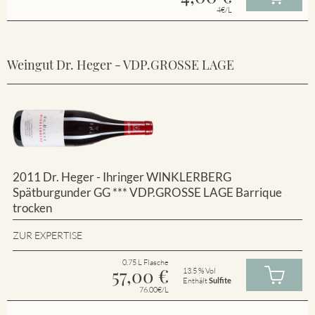
4€/L
Weingut Dr. Heger - VDP.GROSSE LAGE
2011 Dr. Heger - Ihringer WINKLERBERG
Spätburgunder GG *** VDP.GROSSE LAGE Barrique
trocken
ZUR EXPERTISE
0.75 L Flasche
57,00
€
13.5 % Vol
Enthält
Sulfite
76.00€/L