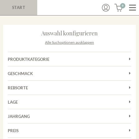
0
START
Auswahl konfigurieren
Alle Suchoptionen ausklappen
PRODUKTKATEGORIE
Cuvées
GESCHMACK
Magnum
Trocken
Rosé
REBSORTE
Auxerrois
Rotwein
LAGE
Chardonnay
Sekt
Achkarrer Schlossberg
Cuvée
JAHRGANG
Nimburg-Bottinger Steingrube
Frühburgunder
Merdinger Bühl
PREIS
2011
-
2025
Suchen
Grauburgunder