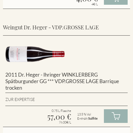
4€/L
Weingut Dr. Heger - VDP.GROSSE LAGE
2011 Dr. Heger - Ihringer WINKLERBERG
Spätburgunder GG *** VDP.GROSSE LAGE Barrique
trocken
ZUR EXPERTISE
0.75 L Flasche
57,00
€
13.5 % Vol
Enthält
Sulfite
76.00€/L