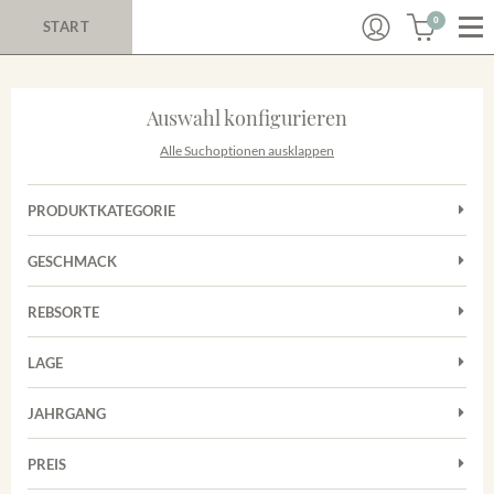
0
START
Auswahl konfigurieren
Alle Suchoptionen ausklappen
PRODUKTKATEGORIE
Cuvées
GESCHMACK
Magnum
Trocken
Rosé
REBSORTE
Auxerrois
Rotwein
LAGE
Chardonnay
Sekt
Achkarrer Schlossberg
Cuvée
JAHRGANG
Nimburg-Bottinger Steingrube
Frühburgunder
Merdinger Bühl
PREIS
2011
-
2025
Suchen
Grauburgunder