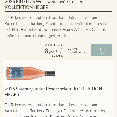
2025 FIDELIUS Weissweincuvée trocken -
KOLLEKTION HEGER
Die Reben wachsen auf den fruchtbaren Lössterrassen am
Kaiserstuhl und Tuniberg. Ausdrucksstarker Duft mit exotischen
Früchten, Holunderblüte und einem Hauch Würze. Am Gaumen
schön ausbalanciert und elegant, mit den...
0.75 L Flasche
8,50
€
12 % Vol
Enthält
Sulfite
11.33€/L
2025 Spätburgunder Rosé trocken - KOLLEKTION
HEGER
Die Reben wachsen auf den fruchtbaren Lössterrassen am
Kaiserstuhl und Tuniberg. Fruchtiger Duft nach Walderdbeeren,
rotem Apfel und Hagebutte. Einladende frische Aromen mit