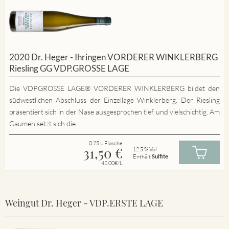
2020 Dr. Heger - Ihringen VORDERER WINKLERBERG
Riesling GG VDP.GROSSE LAGE
Die VDP.GROSSE LAGE® VORDERER WINKLERBERG bildet den
südwestlichen Abschluss der Einzellage Winklerberg. Der Riesling
präsentiert sich in der Nase ausgesprochen tief und vielschichtig. Am
Gaumen setzt sich die...
0.75 L Flasche
31,50
€
12.5 % Vol
Enthält
Sulfite
42.00€/L
Weingut Dr. Heger - VDP.ERSTE LAGE