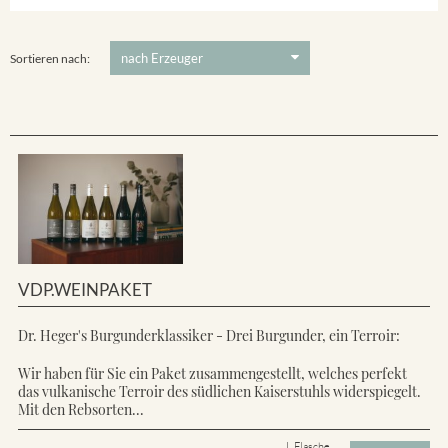
Ihringer Winklerberg
5 €
-
80 €
Suchen
Vorderer Winklerberg
Sortieren nach:
VDP.WEINPAKET
Dr. Heger's Burgunderklassiker - Drei Burgunder, ein Terroir:
Wir haben für Sie ein Paket zusammengestellt, welches perfekt
das vulkanische Terroir des südlichen Kaiserstuhls widerspiegelt.
Mit den Rebsorten...
L Flasche