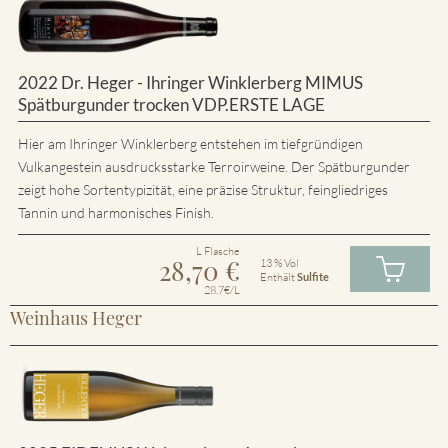
2022 Dr. Heger - Ihringer Winklerberg MIMUS
Spätburgunder trocken VDP.ERSTE LAGE
Hier am Ihringer Winklerberg entstehen im tiefgründigen
Vulkangestein ausdrucksstarke Terroirweine. Der Spätburgunder
zeigt hohe Sortentypizität, eine präzise Struktur, feingliedriges
Tannin und harmonisches Finish.
L Flasche
28,70
€
13 % Vol
Enthält
Sulfite
28.7€/L
Weinhaus Heger