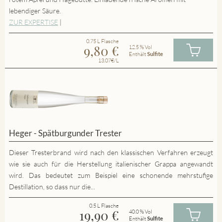
lebendiger Säure.
ZUR EXPERTISE
|
0.75 L Flasche
9,80
€
12.5 % Vol
Enthält
Sulfite
13.07€/L
Heger - Spätburgunder Trester
Dieser Tresterbrand wird nach den klassischen Verfahren erzeugt
wie sie auch für die Herstellung italienischer Grappa angewandt
wird. Das bedeutet zum Beispiel eine schonende mehrstufige
Destillation, so dass nur die...
0.5 L Flasche
19,90
€
40.0 % Vol
Enthält
Sulfite