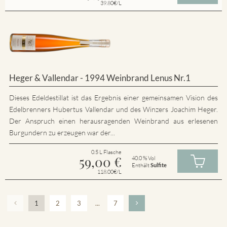
39.80€/L
Heger & Vallendar - 1994 Weinbrand Lenus Nr.1
Dieses Edeldestillat ist das Ergebnis einer gemeinsamen Vision des
Edelbrenners Hubertus Vallendar und des Winzers Joachim Heger.
Der Anspruch einen herausragenden Weinbrand aus erlesenen
Burgundern zu erzeugen war der...
0.5 L Flasche
59,00
€
40.0 % Vol
Enthält
Sulfite
118.00€/L
1
2
3
...
7