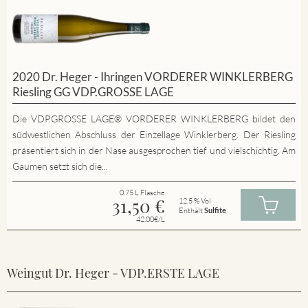
2020 Dr. Heger - Ihringen VORDERER WINKLERBERG
Riesling GG VDP.GROSSE LAGE
Die VDP.GROSSE LAGE® VORDERER WINKLERBERG bildet den
südwestlichen Abschluss der Einzellage Winklerberg. Der Riesling
präsentiert sich in der Nase ausgesprochen tief und vielschichtig. Am
Gaumen setzt sich die...
0.75 L Flasche
31,50
€
12.5 % Vol
Enthält
Sulfite
42.00€/L
Weingut Dr. Heger - VDP.ERSTE LAGE