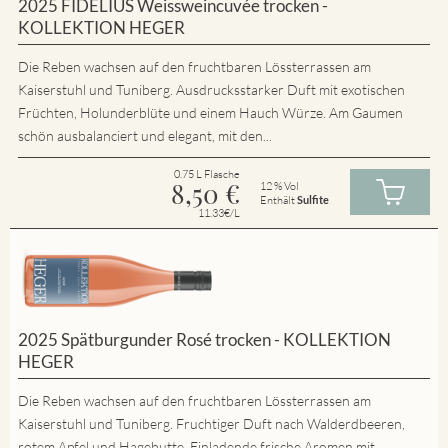
2025 FIDELIUS Weissweincuvée trocken -
KOLLEKTION HEGER
Die Reben wachsen auf den fruchtbaren Lössterrassen am
Kaiserstuhl und Tuniberg. Ausdrucksstarker Duft mit exotischen
Früchten, Holunderblüte und einem Hauch Würze. Am Gaumen
schön ausbalanciert und elegant, mit den...
0.75 L Flasche
8,50
€
12 % Vol
Enthält
Sulfite
11.33€/L
2025 Spätburgunder Rosé trocken - KOLLEKTION
HEGER
Die Reben wachsen auf den fruchtbaren Lössterrassen am
Kaiserstuhl und Tuniberg. Fruchtiger Duft nach Walderdbeeren,
rotem Apfel und Hagebutte. Einladende frische Aromen mit