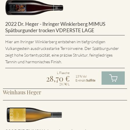
2022 Dr. Heger - Ihringer Winklerberg MIMUS
Spätburgunder trocken VDP.ERSTE LAGE
Hier am Ihringer Winklerberg entstehen im tiefgründigen
Vulkangestein ausdrucksstarke Terroirweine. Der Spätburgunder
zeigt hohe Sortentypizität, eine präzise Struktur, feingliedriges
Tannin und harmonisches Finish.
L Flasche
28,70
€
13 % Vol
Enthält
Sulfite
28.7€/L
Weinhaus Heger