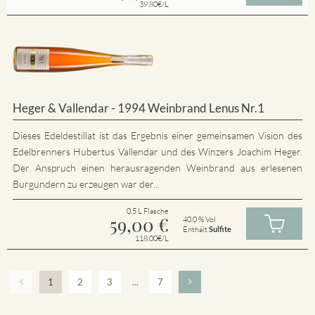
39.80€/L
Heger & Vallendar - 1994 Weinbrand Lenus Nr.1
Dieses Edeldestillat ist das Ergebnis einer gemeinsamen Vision des
Edelbrenners Hubertus Vallendar und des Winzers Joachim Heger.
Der Anspruch einen herausragenden Weinbrand aus erlesenen
Burgundern zu erzeugen war der...
0.5 L Flasche
59,00
€
40.0 % Vol
Enthält
Sulfite
118.00€/L
1
2
3
...
7