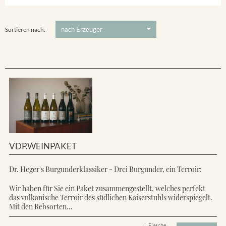
Ihringer Winklerberg
5 €
-
80 €
Suchen
Vorderer Winklerberg
Sortieren nach:
VDP.WEINPAKET
Dr. Heger's Burgunderklassiker - Drei Burgunder, ein Terroir:
Wir haben für Sie ein Paket zusammengestellt, welches perfekt
das vulkanische Terroir des südlichen Kaiserstuhls widerspiegelt.
Mit den Rebsorten...
L Flasche