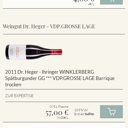
4€/L
Weingut Dr. Heger - VDP.GROSSE LAGE
2011 Dr. Heger - Ihringer WINKLERBERG
Spätburgunder GG *** VDP.GROSSE LAGE Barrique
trocken
ZUR EXPERTISE
0.75 L Flasche
57,00
€
13.5 % Vol
Enthält
Sulfite
76.00€/L