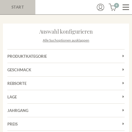
0
START
Auswahl konfigurieren
Alle Suchoptionen ausklappen
PRODUKTKATEGORIE
Cuvées
GESCHMACK
Magnum
Trocken
Rosé
REBSORTE
Auxerrois
Rotwein
LAGE
Chardonnay
Sekt
Achkarrer Schlossberg
Cuvée
JAHRGANG
Nimburg-Bottinger Steingrube
Frühburgunder
Merdinger Bühl
PREIS
2011
-
2025
Suchen
Grauburgunder