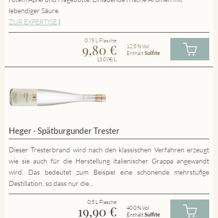
lebendiger Säure.
ZUR EXPERTISE
|
0.75 L Flasche
9,80
€
12.5 % Vol
Enthält
Sulfite
13.07€/L
Heger - Spätburgunder Trester
Dieser Tresterbrand wird nach den klassischen Verfahren erzeugt
wie sie auch für die Herstellung italienischer Grappa angewandt
wird. Das bedeutet zum Beispiel eine schonende mehrstufige
Destillation, so dass nur die...
0.5 L Flasche
19,90
€
40.0 % Vol
Enthält
Sulfite