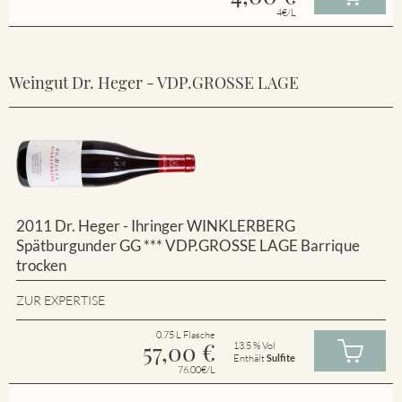
4€/L
Weingut Dr. Heger - VDP.GROSSE LAGE
2011 Dr. Heger - Ihringer WINKLERBERG
Spätburgunder GG *** VDP.GROSSE LAGE Barrique
trocken
ZUR EXPERTISE
0.75 L Flasche
57,00
€
13.5 % Vol
Enthält
Sulfite
76.00€/L