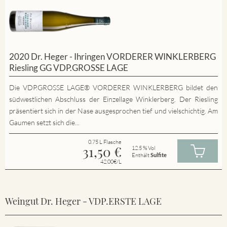
2020 Dr. Heger - Ihringen VORDERER WINKLERBERG
Riesling GG VDP.GROSSE LAGE
Die VDP.GROSSE LAGE® VORDERER WINKLERBERG bildet den
südwestlichen Abschluss der Einzellage Winklerberg. Der Riesling
präsentiert sich in der Nase ausgesprochen tief und vielschichtig. Am
Gaumen setzt sich die...
0.75 L Flasche
31,50
€
12.5 % Vol
Enthält
Sulfite
42.00€/L
Weingut Dr. Heger - VDP.ERSTE LAGE