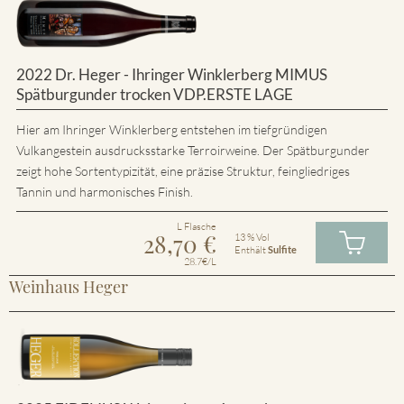
2022 Dr. Heger - Ihringer Winklerberg MIMUS
Spätburgunder trocken VDP.ERSTE LAGE
Hier am Ihringer Winklerberg entstehen im tiefgründigen
Vulkangestein ausdrucksstarke Terroirweine. Der Spätburgunder
zeigt hohe Sortentypizität, eine präzise Struktur, feingliedriges
Tannin und harmonisches Finish.
L Flasche
28,70
€
13 % Vol
Enthält
Sulfite
28.7€/L
Weinhaus Heger