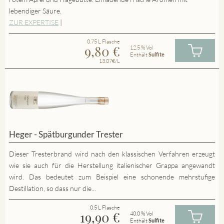
lebendiger Säure.
ZUR EXPERTISE
|
0.75 L Flasche
9,80
€
12.5 % Vol
Enthält
Sulfite
13.07€/L
Heger - Spätburgunder Trester
Dieser Tresterbrand wird nach den klassischen Verfahren erzeugt
wie sie auch für die Herstellung italienischer Grappa angewandt
wird. Das bedeutet zum Beispiel eine schonende mehrstufige
Destillation, so dass nur die...
0.5 L Flasche
19,90
€
40.0 % Vol
Enthält
Sulfite