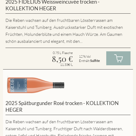
2025 FIDELIUS Weissweincuvée trocken -
KOLLEKTION HEGER
Die Reben wachsen auf den fruchtbaren Lössterrassen am
Kaiserstuhl und Tuniberg. Ausdrucksstarker Duft mit exotischen
Früchten, Holunderblüte und einem Hauch Würze. Am Gaumen
schön ausbalanciert und elegant, mit den...
0.75 L Flasche
8,50
€
12 % Vol
Enthält
Sulfite
11.33€/L
2025 Spätburgunder Rosé trocken - KOLLEKTION
HEGER
Die Reben wachsen auf den fruchtbaren Lössterrassen am
Kaiserstuhl und Tuniberg. Fruchtiger Duft nach Walderdbeeren,
rotem Apfel und Hagebutte. Einladende frische Aromen mit