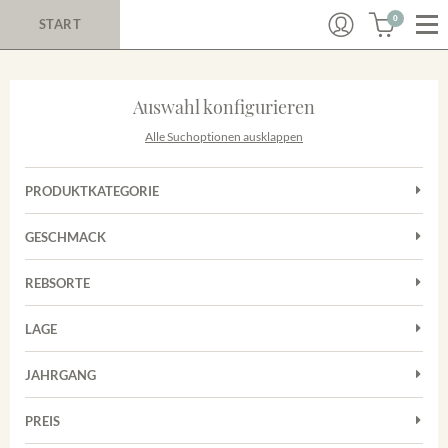
0
START
Auswahl konfigurieren
Alle Suchoptionen ausklappen
PRODUKTKATEGORIE
Cuvées
GESCHMACK
Magnum
Trocken
Rosé
REBSORTE
Auxerrois
Rotwein
LAGE
Chardonnay
Sekt
Achkarrer Schlossberg
Cuvée
JAHRGANG
Nimburg-Bottinger Steingrube
Frühburgunder
Merdinger Bühl
PREIS
2011
-
2025
Suchen
Grauburgunder