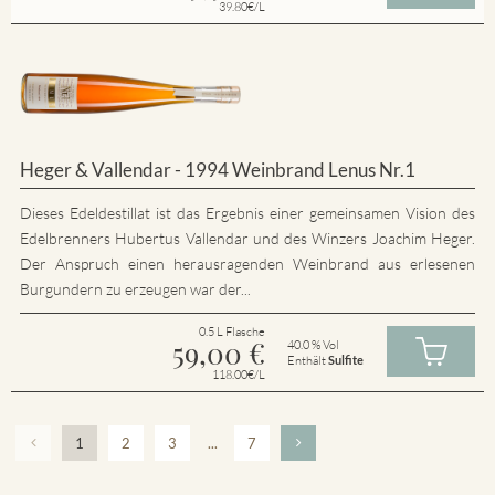
39.80€/L
Heger & Vallendar - 1994 Weinbrand Lenus Nr.1
Dieses Edeldestillat ist das Ergebnis einer gemeinsamen Vision des
Edelbrenners Hubertus Vallendar und des Winzers Joachim Heger.
Der Anspruch einen herausragenden Weinbrand aus erlesenen
Burgundern zu erzeugen war der...
0.5 L Flasche
59,00
€
40.0 % Vol
Enthält
Sulfite
118.00€/L
1
2
3
...
7