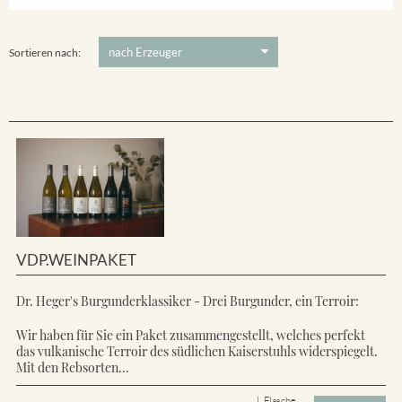
Ihringer Winklerberg
5 €
-
80 €
Suchen
Vorderer Winklerberg
Sortieren nach:
VDP.WEINPAKET
Dr. Heger's Burgunderklassiker - Drei Burgunder, ein Terroir:
Wir haben für Sie ein Paket zusammengestellt, welches perfekt
das vulkanische Terroir des südlichen Kaiserstuhls widerspiegelt.
Mit den Rebsorten...
L Flasche