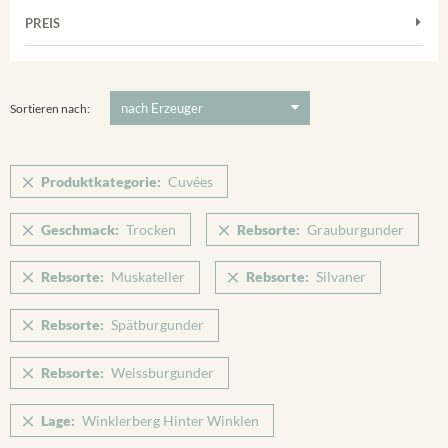
Frühburgunder
Weißwein
Merdinger Bühl
PREIS
2011
-
2025
Suchen
Grauburgunder
Verpackung
Ihringer Winklerberg
Muskateller
5 €
-
80 €
Suchen
Vorderer Winklerberg
Riesling
Sortieren nach:
Winklerberg
Sauvignon Blanc
Winklerberg Hinter Winklen
Silvaner
Produktkategorie:
Cuvées
Winklerberg Winklen
Spätburgunder
Breisacher Eckartsberg
Geschmack:
Trocken
Rebsorte:
Grauburgunder
Spätburgunder Rosé
Ihringen
Weissburgunder
Rebsorte:
Muskateller
Rebsorte:
Silvaner
Rebsorte:
Spätburgunder
Rebsorte:
Weissburgunder
Lage:
Winklerberg Hinter Winklen