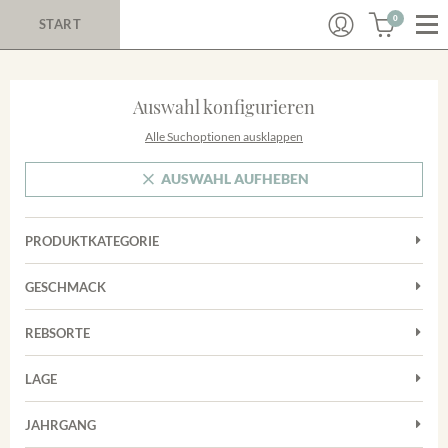
0
START
Auswahl konfigurieren
Alle Suchoptionen ausklappen
AUSWAHL AUFHEBEN
PRODUKTKATEGORIE
Cuvées
GESCHMACK
Magnum
Trocken
Rosé
REBSORTE
Auxerrois
Rotwein
LAGE
Chardonnay
Sekt
Achkarrer Schlossberg
Cuvée
JAHRGANG
Trester/Spirituosen
Nimburg-Bottinger Steingrube