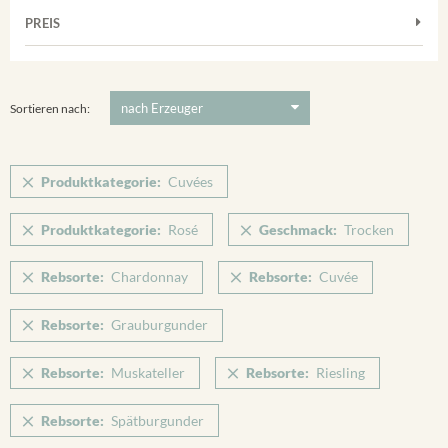
Frühburgunder
Weißwein
Merdinger Bühl
PREIS
2011
-
2025
Suchen
Grauburgunder
Verpackung
Ihringer Winklerberg
Muskateller
5 €
-
80 €
Suchen
Vorderer Winklerberg
Riesling
Sortieren nach:
Winklerberg
Sauvignon Blanc
Winklerberg Hinter Winklen
Silvaner
Produktkategorie:
Cuvées
Winklerberg Winklen
Spätburgunder
Breisacher Eckartsberg
Produktkategorie:
Rosé
Geschmack:
Trocken
Spätburgunder Rosé
Ihringen
Weissburgunder
Rebsorte:
Chardonnay
Rebsorte:
Cuvée
Rebsorte:
Grauburgunder
Rebsorte:
Muskateller
Rebsorte:
Riesling
Rebsorte:
Spätburgunder