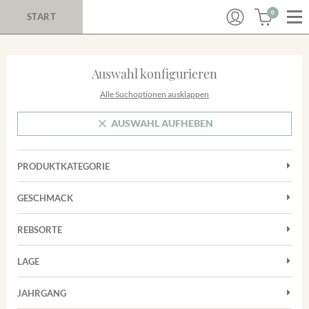
0
START
Auswahl konfigurieren
Alle Suchoptionen ausklappen
AUSWAHL AUFHEBEN
PRODUKTKATEGORIE
Cuvées
GESCHMACK
Magnum
Trocken
Rosé
REBSORTE
Auxerrois
Rotwein
LAGE
Chardonnay
Sekt
Achkarrer Schlossberg
Cuvée
JAHRGANG
Trester/Spirituosen
Nimburg-Bottinger Steingrube