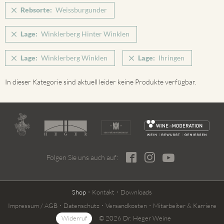
Rebsorte:
Weissburgunder
Lage:
Winklerberg Hinter Winklen
Lage:
Winklerberg Winklen
Lage:
Ihringen
In dieser Kategorie sind aktuell leider keine Produkte verfügbar.
Folgen Sie uns auch auf:
Shop
Kontakt
Downloads
Impressum / AGB
Datenschutz
Versandkosten
Mitarbeiter & Karriere
Widerruf
© 2026 Dr. Heger Weine