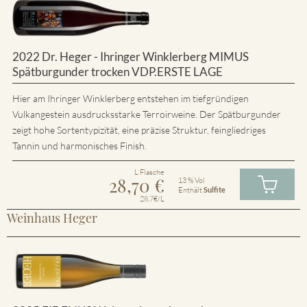
2022 Dr. Heger - Ihringer Winklerberg MIMUS
Spätburgunder trocken VDP.ERSTE LAGE
Hier am Ihringer Winklerberg entstehen im tiefgründigen
Vulkangestein ausdrucksstarke Terroirweine. Der Spätburgunder
zeigt hohe Sortentypizität, eine präzise Struktur, feingliedriges
Tannin und harmonisches Finish.
L Flasche
28,70
€
13 % Vol
Enthält
Sulfite
28.7€/L
Weinhaus Heger