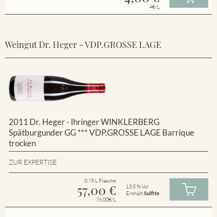
4€/L
Weingut Dr. Heger - VDP.GROSSE LAGE
2011 Dr. Heger - Ihringer WINKLERBERG
Spätburgunder GG *** VDP.GROSSE LAGE Barrique
trocken
ZUR EXPERTISE
0.75 L Flasche
57,00
€
13.5 % Vol
Enthält
Sulfite
76.00€/L