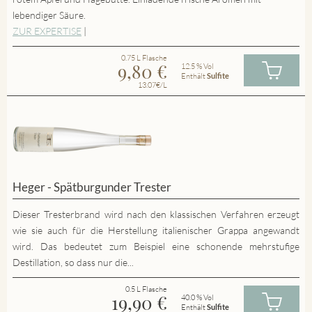
lebendiger Säure.
ZUR EXPERTISE
|
0.75 L Flasche
9,80
€
12.5 % Vol
Enthält
Sulfite
13.07€/L
Heger - Spätburgunder Trester
Dieser Tresterbrand wird nach den klassischen Verfahren erzeugt
wie sie auch für die Herstellung italienischer Grappa angewandt
wird. Das bedeutet zum Beispiel eine schonende mehrstufige
Destillation, so dass nur die...
0.5 L Flasche
19,90
€
40.0 % Vol
Enthält
Sulfite