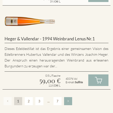
39.80€/L
Heger & Vallendar - 1994 Weinbrand Lenus Nr.1
Dieses Edeldestillat ist das Ergebnis einer gemeinsamen Vision des
Edelbrenners Hubertus Vallendar und des Winzers Joachim Heger.
Der Anspruch einen herausragenden Weinbrand aus erlesenen
Burgundern zu erzeugen war der...
0.5 L Flasche
59,00
€
40.0 % Vol
Enthält
Sulfite
118.00€/L
1
2
3
...
7