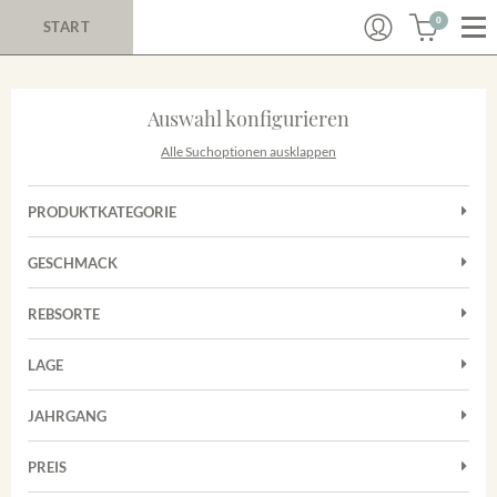
0
START
Auswahl konfigurieren
Alle Suchoptionen ausklappen
PRODUKTKATEGORIE
Cuvées
GESCHMACK
Magnum
Trocken
Rosé
REBSORTE
Auxerrois
Rotwein
LAGE
Chardonnay
Sekt
Achkarrer Schlossberg
Cuvée
JAHRGANG
Nimburg-Bottinger Steingrube
Frühburgunder
Merdinger Bühl
PREIS
2011
-
2025
Suchen
Grauburgunder