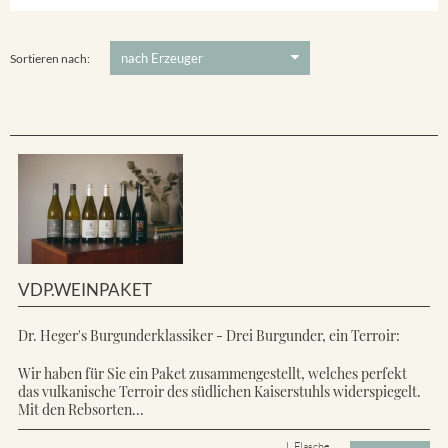
Ihringer Winklerberg
5 €
-
80 €
Suchen
Vorderer Winklerberg
Sortieren nach:
VDP.WEINPAKET
Dr. Heger's Burgunderklassiker - Drei Burgunder, ein Terroir:
Wir haben für Sie ein Paket zusammengestellt, welches perfekt
das vulkanische Terroir des südlichen Kaiserstuhls widerspiegelt.
Mit den Rebsorten...
L Flasche