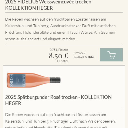
2025 FIDELIUS Weissweincuvée trocken -
KOLLEKTION HEGER
Die Reben wachsen auf den fruchtbaren Lössterrassen am
Kaiserstuhl und Tuniberg. Ausdrucksstarker Duft mit exotischen
Früchten, Holunderblüte und einem Hauch Würze. Am Gaumen
schön ausbalanciert und elegant, mit den...
0.75 L Flasche
8,50
€
12 % Vol
Enthält
Sulfite
11.33€/L
2025 Spätburgunder Rosé trocken - KOLLEKTION
HEGER
Die Reben wachsen auf den fruchtbaren Lössterrassen am
Kaiserstuhl und Tuniberg. Fruchtiger Duft nach Walderdbeeren,
rotem Apfel und Hagebutte. Einladende frische Aromen mit