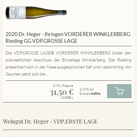
2020 Dr. Heger - Ihringen VORDERER WINKLERBERG
Riesling GG VDP.GROSSE LAGE
Die VDP.GROSSE LAGE® VORDERER WINKLERBERG bildet den
südwestlichen Abschluss der Einzellage Winklerberg. Der Riesling
präsentiert sich in der Nase ausgesprochen tief und vielschichtig. Am
Gaumen setzt sich die...
0.75 L Flasche
31,50
€
12.5 % Vol
Enthält
Sulfite
42.00€/L
Weingut Dr. Heger - VDP.ERSTE LAGE