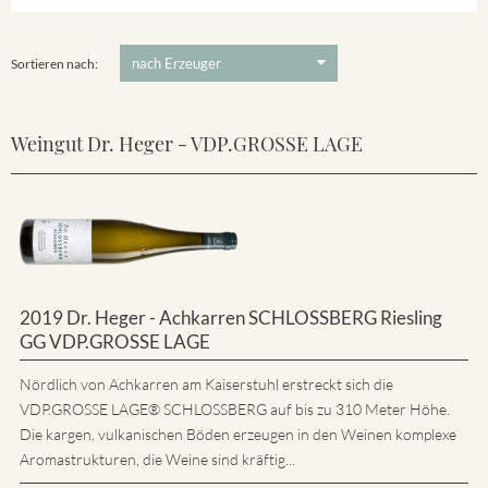
Ihringer Winklerberg
5 €
-
80 €
Suchen
Vorderer Winklerberg
Sortieren nach:
Weingut Dr. Heger - VDP.GROSSE LAGE
2019 Dr. Heger - Achkarren SCHLOSSBERG Riesling
GG VDP.GROSSE LAGE
Nördlich von Achkarren am Kaiserstuhl erstreckt sich die
VDP.GROSSE LAGE® SCHLOSSBERG auf bis zu 310 Meter Höhe.
Die kargen, vulkanischen Böden erzeugen in den Weinen komplexe
Aromastrukturen, die Weine sind kräftig...