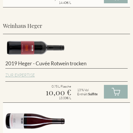
14.40€/L
Weinhaus Heger
2019 Heger - Cuvée Rotwein trocken
ZUR EXPERTISE
0.75 L Flasche
10,00
€
13 % Vol
Enthält
Sulfite
13.33€/L