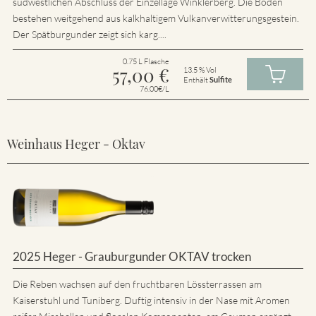
südwestlichen Abschluss der Einzellage Winklerberg. Die Böden
bestehen weitgehend aus kalkhaltigem Vulkanverwitterungsgestein.
Der Spätburgunder zeigt sich karg....
0.75 L Flasche
57,00
€
13.5 % Vol
Enthält
Sulfite
76.00€/L
Weinhaus Heger - Oktav
2025 Heger - Grauburgunder OKTAV trocken
Die Reben wachsen auf den fruchtbaren Lössterrassen am
Kaiserstuhl und Tuniberg. Duftig intensiv in der Nase mit Aromen