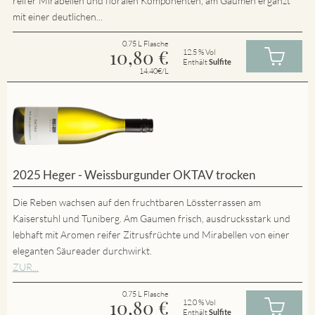
reifer Mirabellen und floralen Komponenten, am Gaumen ergänzt
mit einer deutlichen...
0.75 L Flasche
10,80
€
12.5 % Vol
Enthält
Sulfite
14.40€/L
2025 Heger - Weissburgunder OKTAV trocken
Die Reben wachsen auf den fruchtbaren Lössterrassen am
Kaiserstuhl und Tuniberg. Am Gaumen frisch, ausdrucksstark und
lebhaft mit Aromen reifer Zitrusfrüchte und Mirabellen von einer
eleganten Säureader durchwirkt.
ZUR...
0.75 L Flasche
10,80
€
12.0 % Vol
Enthält
Sulfite