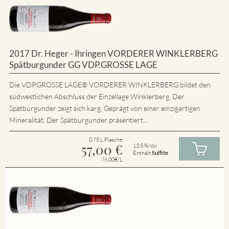
2017 Dr. Heger - Ihringen VORDERER WINKLERBERG
Spätburgunder GG VDP.GROSSE LAGE
Die VDP.GROSSE LAGE® VORDERER WINKLERBERG bildet den
südwestlichen Abschluss der Einzellage Winklerberg. Der
Spätburgunder zeigt sich karg. Geprägt von einer einzigartigen
Mineralität. Der Spätburgunder präsentiert...
0.75 L Flasche
57,00
€
13.5 % Vol
Enthält
Sulfite
76.00€/L