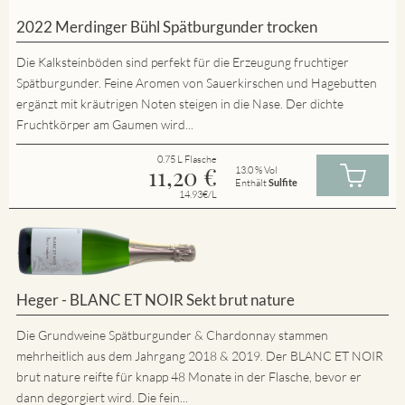
2022 Merdinger Bühl Spätburgunder trocken
Die Kalksteinböden sind perfekt für die Erzeugung fruchtiger
Spätburgunder. Feine Aromen von Sauerkirschen und Hagebutten
ergänzt mit kräutrigen Noten steigen in die Nase. Der dichte
Fruchtkörper am Gaumen wird...
0.75 L Flasche
11,20
€
13.0 % Vol
Enthält
Sulfite
14.93€/L
Heger - BLANC ET NOIR Sekt brut nature
Die Grundweine Spätburgunder & Chardonnay stammen
mehrheitlich aus dem Jahrgang 2018 & 2019. Der BLANC ET NOIR
brut nature reifte für knapp 48 Monate in der Flasche, bevor er
dann degorgiert wird. Die fein...