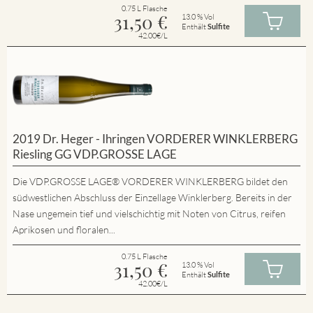
0.75 L Flasche
31,50
€
13.0 % Vol
Enthält
Sulfite
42.00€/L
2019 Dr. Heger - Ihringen VORDERER WINKLERBERG
Riesling GG VDP.GROSSE LAGE
Die VDP.GROSSE LAGE® VORDERER WINKLERBERG bildet den
südwestlichen Abschluss der Einzellage Winklerberg. Bereits in der
Nase ungemein tief und vielschichtig mit Noten von Citrus, reifen
Aprikosen und floralen...
0.75 L Flasche
31,50
€
13.0 % Vol
Enthält
Sulfite
42.00€/L