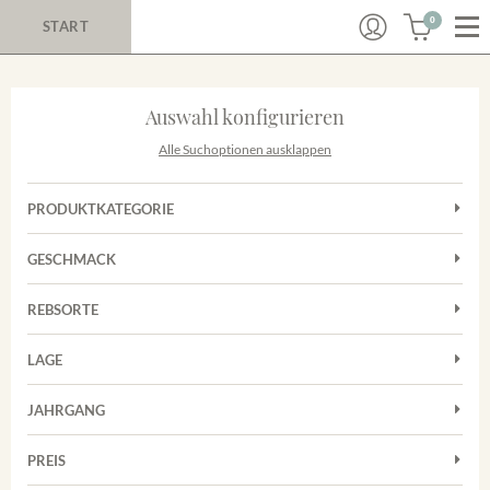
0
START
Auswahl konfigurieren
Alle Suchoptionen ausklappen
PRODUKTKATEGORIE
Cuvées
GESCHMACK
Magnum
Trocken
Rosé
REBSORTE
Auxerrois
Rotwein
LAGE
Chardonnay
Sekt
Achkarrer Schlossberg
Cuvée
JAHRGANG
Nimburg-Bottinger Steingrube
Frühburgunder
Merdinger Bühl
PREIS
2011
-
2025
Suchen
Grauburgunder