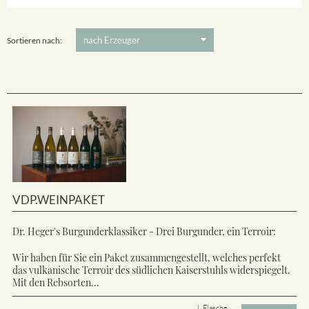
Ihringer Winklerberg
5 €
-
80 €
Suchen
Vorderer Winklerberg
Sortieren nach:
VDP.WEINPAKET
Dr. Heger's Burgunderklassiker - Drei Burgunder, ein Terroir:
Wir haben für Sie ein Paket zusammengestellt, welches perfekt
das vulkanische Terroir des südlichen Kaiserstuhls widerspiegelt.
Mit den Rebsorten...
L Flasche