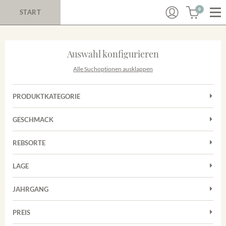
0
START
Auswahl konfigurieren
Alle Suchoptionen ausklappen
PRODUKTKATEGORIE
Cuvées
GESCHMACK
Magnum
Trocken
Rosé
REBSORTE
Auxerrois
Rotwein
LAGE
Chardonnay
Sekt
Achkarrer Schlossberg
Cuvée
JAHRGANG
Nimburg-Bottinger Steingrube
Frühburgunder
Merdinger Bühl
PREIS
2011
-
2025
Suchen
Grauburgunder