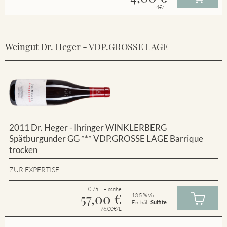
4€/L
Weingut Dr. Heger - VDP.GROSSE LAGE
2011 Dr. Heger - Ihringer WINKLERBERG
Spätburgunder GG *** VDP.GROSSE LAGE Barrique
trocken
ZUR EXPERTISE
0.75 L Flasche
57,00
€
13.5 % Vol
Enthält
Sulfite
76.00€/L