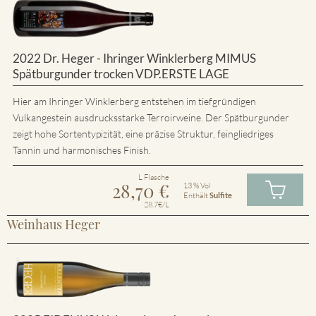
2022 Dr. Heger - Ihringer Winklerberg MIMUS
Spätburgunder trocken VDP.ERSTE LAGE
Hier am Ihringer Winklerberg entstehen im tiefgründigen
Vulkangestein ausdrucksstarke Terroirweine. Der Spätburgunder
zeigt hohe Sortentypizität, eine präzise Struktur, feingliedriges
Tannin und harmonisches Finish.
L Flasche
28,70
€
13 % Vol
Enthält
Sulfite
28.7€/L
Weinhaus Heger