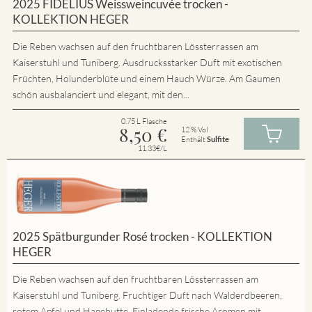
2025 FIDELIUS Weissweincuvée trocken -
KOLLEKTION HEGER
Die Reben wachsen auf den fruchtbaren Lössterrassen am
Kaiserstuhl und Tuniberg. Ausdrucksstarker Duft mit exotischen
Früchten, Holunderblüte und einem Hauch Würze. Am Gaumen
schön ausbalanciert und elegant, mit den...
0.75 L Flasche
8,50
€
12 % Vol
Enthält
Sulfite
11.33€/L
2025 Spätburgunder Rosé trocken - KOLLEKTION
HEGER
Die Reben wachsen auf den fruchtbaren Lössterrassen am
Kaiserstuhl und Tuniberg. Fruchtiger Duft nach Walderdbeeren,
rotem Apfel und Hagebutte. Einladende frische Aromen mit