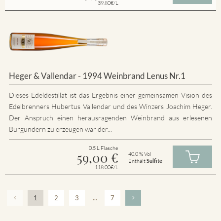
39.80€/L
Heger & Vallendar - 1994 Weinbrand Lenus Nr.1
Dieses Edeldestillat ist das Ergebnis einer gemeinsamen Vision des
Edelbrenners Hubertus Vallendar und des Winzers Joachim Heger.
Der Anspruch einen herausragenden Weinbrand aus erlesenen
Burgundern zu erzeugen war der...
0.5 L Flasche
59,00
€
40.0 % Vol
Enthält
Sulfite
118.00€/L
1
2
3
...
7