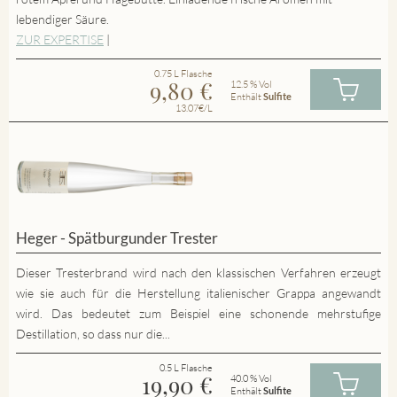
lebendiger Säure.
ZUR EXPERTISE
|
0.75 L Flasche
9,80
€
12.5 % Vol
Enthält
Sulfite
13.07€/L
Heger - Spätburgunder Trester
Dieser Tresterbrand wird nach den klassischen Verfahren erzeugt
wie sie auch für die Herstellung italienischer Grappa angewandt
wird. Das bedeutet zum Beispiel eine schonende mehrstufige
Destillation, so dass nur die...
0.5 L Flasche
19,90
€
40.0 % Vol
Enthält
Sulfite