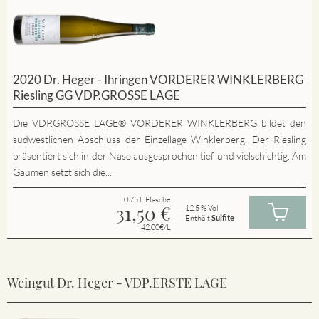
2020 Dr. Heger - Ihringen VORDERER WINKLERBERG
Riesling GG VDP.GROSSE LAGE
Die VDP.GROSSE LAGE® VORDERER WINKLERBERG bildet den
südwestlichen Abschluss der Einzellage Winklerberg. Der Riesling
präsentiert sich in der Nase ausgesprochen tief und vielschichtig. Am
Gaumen setzt sich die...
0.75 L Flasche
31,50
€
12.5 % Vol
Enthält
Sulfite
42.00€/L
Weingut Dr. Heger - VDP.ERSTE LAGE