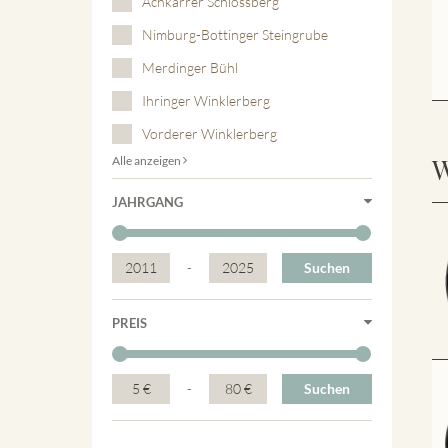
Achkarrer Schlossberg
Nimburg-Bottinger Steingrube
Merdinger Bühl
Ihringer Winklerberg
Vorderer Winklerberg
W
Alle anzeigen
JAHRGANG
2011
-
2025
Suchen
PREIS
5 €
-
80 €
Suchen