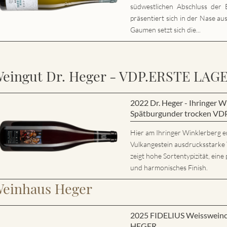
südwestlichen Abschluss der E
präsentiert sich in der Nase au
Gaumen setzt sich die...
eingut Dr. Heger - VDP.ERSTE LAG
2022 Dr. Heger - Ihringer
Spätburgunder trocken VD
Hier am Ihringer Winklerberg e
Vulkangestein ausdrucksstarke
zeigt hohe Sortentypizität, eine 
und harmonisches Finish.
einhaus Heger
2025 FIDELIUS Weisswein
HEGER