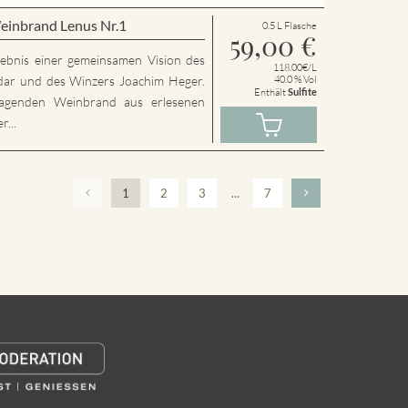
einbrand Lenus Nr.1
0.5 L Flasche
59,00
€
rgebnis einer gemeinsamen Vision des
118.00€/L
dar und des Winzers Joachim Heger.
40.0 % Vol
Enthält
Sulfite
agenden Weinbrand aus erlesenen
...
1
2
3
...
7