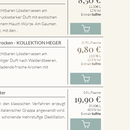
11.33€/L
chtbaren Lössterrassen am
12 % Vol
Enthält
Sulfite
rucksstarker Duft mit exotischen
 einem Hauch Würze. Am Gaumen
 mit den...
 trocken - KOLLEKTION HEGER
0.75 L Flasche
9,80
€
chtbaren Lössterrassen am
13.07€/L
htiger Duft nach Walderdbeeren,
12.5 % Vol
Enthält
Sulfite
nladende frische Aromen mit
ter
0.5 L Flasche
19,90
€
h den klassischen Verfahren erzeugt
39.80€/L
g italienischer Grappa angewandt wird.
40.0 % Vol
Enthält
Sulfite
 schonende mehrstufige Destillation,