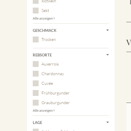
Rotwein
Sekt
Alle anzeigen
GESCHMACK
Trocken
V
REBSORTE
Auxerrois
Chardonnay
Cuvée
Frühburgunder
Grauburgunder
Alle anzeigen
LAGE