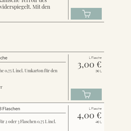
widerspiegelt. Mit den
sche
L Flasche
3,00
€
e 0,75 L incl. Umkarton für den
3€/L
er
3 Flaschen
L Flasche
4,00
€
 2 oder 3 Flaschen 0,75 L incl.
4€/L