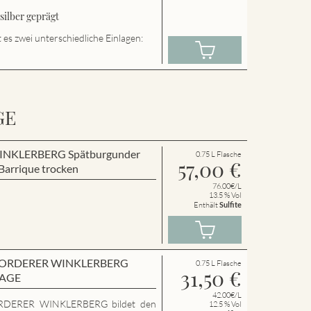
ilber geprägt
es zwei unterschiedliche Einlagen:
GE
r WINKLERBERG Spätburgunder
0.75 L Flasche
57,00
€
arrique trocken
76.00€/L
13.5 % Vol
Enthält
Sulfite
en VORDERER WINKLERBERG
0.75 L Flasche
31,50
€
LAGE
42.00€/L
RDERER WINKLERBERG bildet den
12.5 % Vol