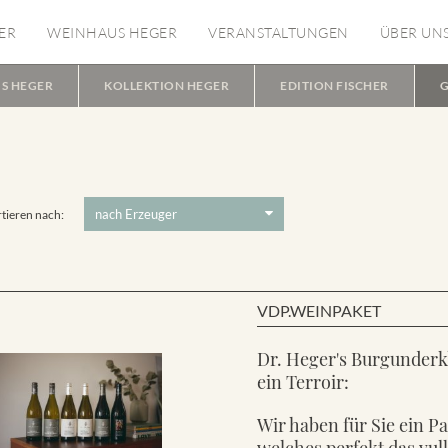
ER
WEINHAUS HEGER
VERANSTALTUNGEN
ÜBER UN
S HEGER
KOLLEKTION HEGER
EDITION FISCHER
G
tieren nach:
VDP.WEINPAKET
Dr. Heger's Burgunderk
ein Terroir:
Wir haben für Sie ein P
welches perfekt das vul