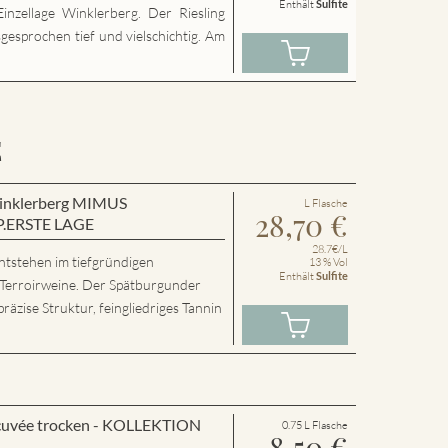
Enthält
Sulfite
inzellage Winklerberg. Der Riesling
sgesprochen tief und vielschichtig. Am
E
 Winklerberg MIMUS
L Flasche
28,70
€
P.ERSTE LAGE
28.7€/L
ntstehen im tiefgründigen
13 % Vol
Enthält
Sulfite
 Terroirweine. Der Spätburgunder
präzise Struktur, feingliedriges Tannin
cuvée trocken - KOLLEKTION
0.75 L Flasche
8,50
€