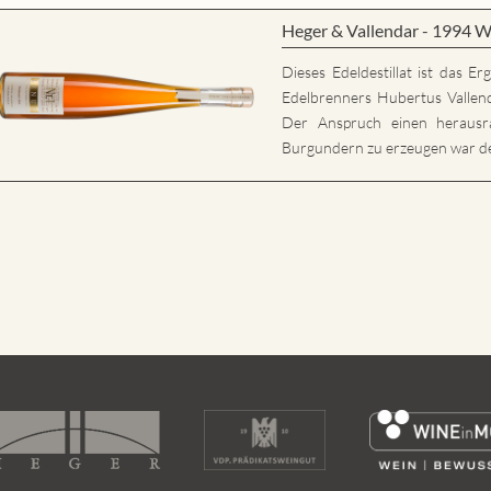
Heger & Vallendar - 1994 W
Dieses Edeldestillat ist das E
Edelbrenners Hubertus Vallen
Der Anspruch einen herausr
Burgundern zu erzeugen war der