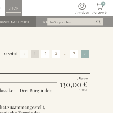
0
S
SHOP
Anmelden
Warenkorb
ESAMTSORTIMENT
WEINPAKET
64 Artikel
1
2
3
...
7
L Flasche
130,00
€
lassiker - Drei Burgunder,
130€/L
aket zusammengestellt,
kanische Terroir des