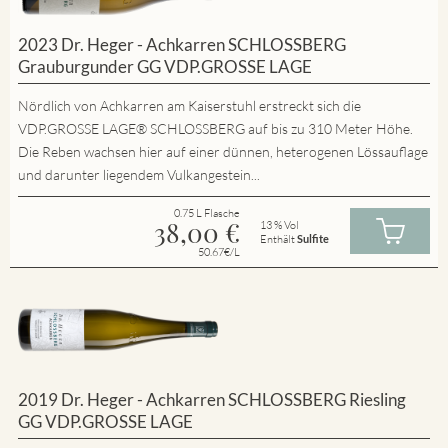
2023 Dr. Heger - Achkarren SCHLOSSBERG
Grauburgunder GG VDP.GROSSE LAGE
Nördlich von Achkarren am Kaiserstuhl erstreckt sich die
VDP.GROSSE LAGE® SCHLOSSBERG auf bis zu 310 Meter Höhe.
Die Reben wachsen hier auf einer dünnen, heterogenen Lössauflage
und darunter liegendem Vulkangestein...
0.75 L Flasche
38,00
€
13 % Vol
Enthält
Sulfite
50.67€/L
2019 Dr. Heger - Achkarren SCHLOSSBERG Riesling
GG VDP.GROSSE LAGE