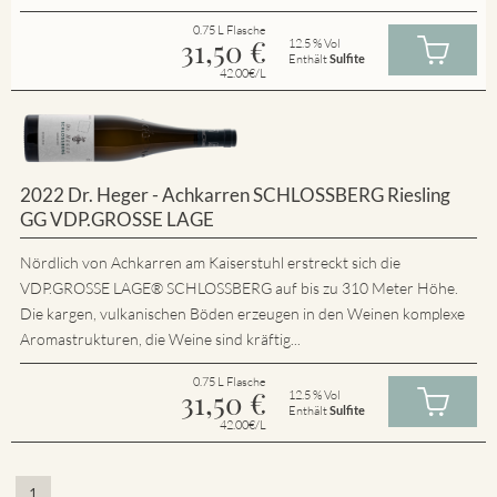
0.75 L Flasche
31,50
€
12.5 % Vol
Enthält
Sulfite
42.00€/L
2022 Dr. Heger - Achkarren SCHLOSSBERG Riesling
GG VDP.GROSSE LAGE
Nördlich von Achkarren am Kaiserstuhl erstreckt sich die
VDP.GROSSE LAGE® SCHLOSSBERG auf bis zu 310 Meter Höhe.
Die kargen, vulkanischen Böden erzeugen in den Weinen komplexe
Aromastrukturen, die Weine sind kräftig...
0.75 L Flasche
31,50
€
12.5 % Vol
Enthält
Sulfite
42.00€/L
1