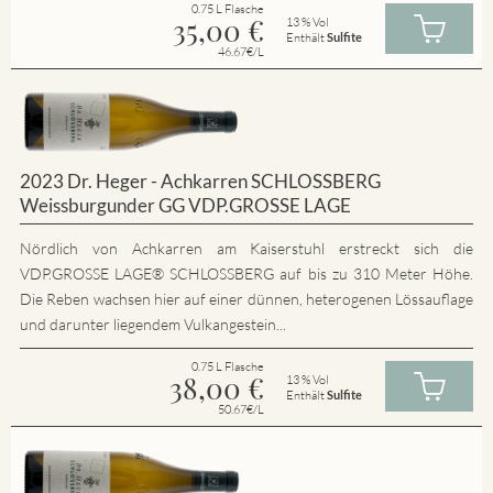
0.75 L Flasche
35,00
€
13 % Vol
Enthält
Sulfite
46.67€/L
2023 Dr. Heger - Achkarren SCHLOSSBERG
Weissburgunder GG VDP.GROSSE LAGE
Nördlich von Achkarren am Kaiserstuhl erstreckt sich die
VDP.GROSSE LAGE® SCHLOSSBERG auf bis zu 310 Meter Höhe.
Die Reben wachsen hier auf einer dünnen, heterogenen Lössauflage
und darunter liegendem Vulkangestein...
0.75 L Flasche
38,00
€
13 % Vol
Enthält
Sulfite
50.67€/L