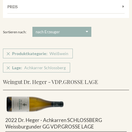
Frühburgunder
Weißwein
Merdinger Bühl
PREIS
2011
-
2025
Suchen
Grauburgunder
Verpackung
Ihringer Winklerberg
5 €
-
80 €
Suchen
Vorderer Winklerberg
Sortieren nach:
Winklerberg
Winklerberg Hinter Winklen
Produktkategorie:
Weißwein
Winklerberg Winklen
Breisacher Eckartsberg
Lage:
Achkarrer Schlossberg
Ihringen
Weingut Dr. Heger - VDP.GROSSE LAGE
2022 Dr. Heger - Achkarren SCHLOSSBERG
Weissburgunder GG VDP.GROSSE LAGE