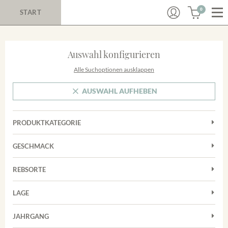
0
START
Auswahl konfigurieren
Alle Suchoptionen ausklappen
AUSWAHL AUFHEBEN
PRODUKTKATEGORIE
Cuvées
GESCHMACK
Magnum
Trocken
Rosé
REBSORTE
Auxerrois
Rotwein
LAGE
Chardonnay
Sekt
Achkarrer Schlossberg
Cuvée
JAHRGANG
Trester/Spirituosen
Nimburg-Bottinger Steingrube