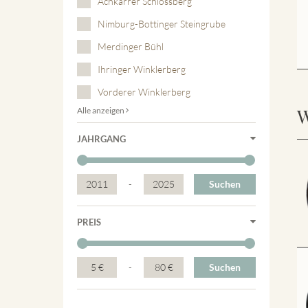
Achkarrer Schlossberg
Nimburg-Bottinger Steingrube
Merdinger Bühl
Ihringer Winklerberg
Vorderer Winklerberg
W
Alle anzeigen
JAHRGANG
2011
-
2025
Suchen
PREIS
5 €
-
80 €
Suchen