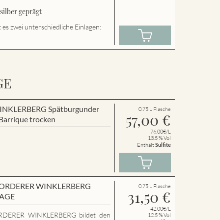
ilber geprägt
es zwei unterschiedliche Einlagen:
GE
r WINKLERBERG Spätburgunder
0.75 L Flasche
57,00
€
arrique trocken
76.00€/L
13.5 % Vol
Enthält
Sulfite
en VORDERER WINKLERBERG
0.75 L Flasche
31,50
€
LAGE
42.00€/L
RDERER WINKLERBERG bildet den
12.5 % Vol