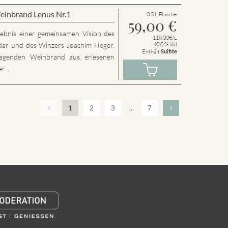
einbrand Lenus Nr.1
0.5 L Flasche
59,00
€
rgebnis einer gemeinsamen Vision des
118.00€/L
dar und des Winzers Joachim Heger.
40.0 % Vol
Enthält
Sulfite
agenden Weinbrand aus erlesenen
...
1
2
3
...
7