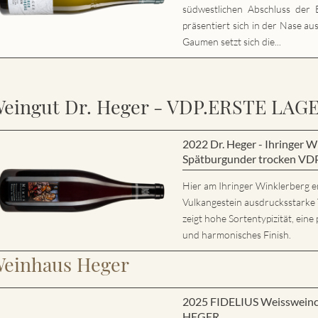
südwestlichen Abschluss der E
präsentiert sich in der Nase au
Gaumen setzt sich die...
eingut Dr. Heger - VDP.ERSTE LAG
2022 Dr. Heger - Ihringer
Spätburgunder trocken VD
Hier am Ihringer Winklerberg e
Vulkangestein ausdrucksstarke
zeigt hohe Sortentypizität, eine 
und harmonisches Finish.
einhaus Heger
2025 FIDELIUS Weisswein
HEGER