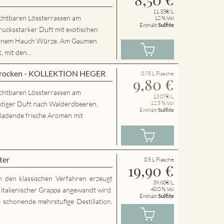
11.33€/L
chtbaren Lössterrassen am
12 % Vol
Enthält
Sulfite
rucksstarker Duft mit exotischen
 einem Hauch Würze. Am Gaumen
 mit den...
 trocken - KOLLEKTION HEGER
0.75 L Flasche
9,80
€
chtbaren Lössterrassen am
13.07€/L
htiger Duft nach Walderdbeeren,
12.5 % Vol
Enthält
Sulfite
nladende frische Aromen mit
ter
0.5 L Flasche
19,90
€
h den klassischen Verfahren erzeugt
39.80€/L
g italienischer Grappa angewandt wird.
40.0 % Vol
Enthält
Sulfite
 schonende mehrstufige Destillation,