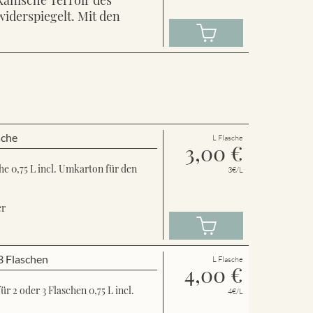
widerspiegelt. Mit den
sche
L Flasche
3,00
€
e 0,75 L incl. Umkarton für den
3€/L
er
3 Flaschen
L Flasche
4,00
€
 2 oder 3 Flaschen 0,75 L incl.
4€/L