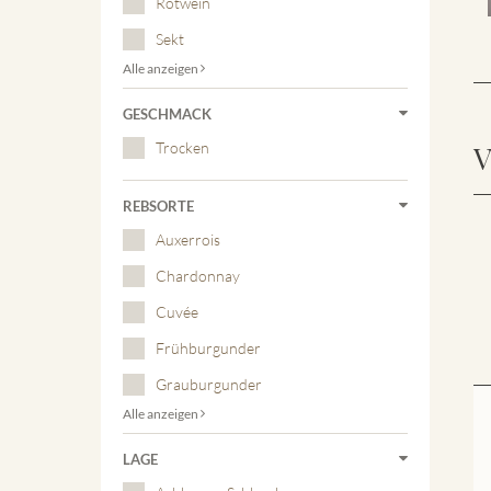
Rotwein
Sekt
Alle anzeigen
GESCHMACK
Trocken
V
REBSORTE
Auxerrois
Chardonnay
Cuvée
Frühburgunder
Grauburgunder
Alle anzeigen
LAGE