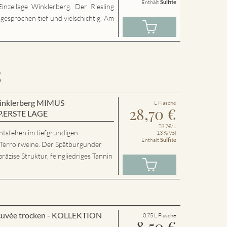
Enthält
Sulfite
inzellage Winklerberg. Der Riesling
sgesprochen tief und vielschichtig. Am
E
 Winklerberg MIMUS
L Flasche
28,70
€
P.ERSTE LAGE
28.7€/L
ntstehen im tiefgründigen
13 % Vol
Enthält
Sulfite
 Terroirweine. Der Spätburgunder
präzise Struktur, feingliedriges Tannin
cuvée trocken - KOLLEKTION
0.75 L Flasche
8,50
€