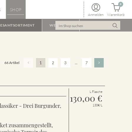
0
S
SHOP
Anmelden
Warenkorb
ESAMTSORTIMENT
WEINPAKET
66 Artikel
1
2
3
...
7
L Flasche
130,00
€
lassiker - Drei Burgunder,
130€/L
aket zusammengestellt,
kanische Terroir des