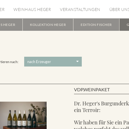
ER
WEINHAUS HEGER
VERANSTALTUNGEN
ÜBER UN
S HEGER
KOLLEKTION HEGER
EDITION FISCHER
G
tieren nach:
VDP.WEINPAKET
Dr. Heger's Burgunderk
ein Terroir:
Wir haben für Sie ein P
welches perfekt das vul