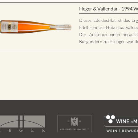
Heger & Vallendar - 1994 W
Dieses Edeldestillat ist das E
Edelbrenners Hubertus Vallen
Der Anspruch einen herausr
Burgundern zu erzeugen war der