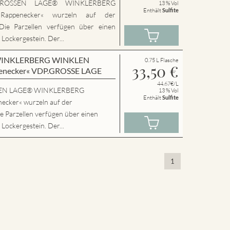
.GROSSEN LAGE® WINKLERBERG
13 % Vol
Enthält
Sulfite
ppenecker« wurzeln auf der
Die Parzellen verfügen über einen
 Lockergestein. Der...
en WINKLERBERG WINKLEN
0.75 L Flasche
33,50
€
enecker« VDP.GROSSE LAGE
44.67€/L
SSEN LAGE® WINKLERBERG
13 % Vol
Enthält
Sulfite
cker« wurzeln auf der
e Parzellen verfügen über einen
 Lockergestein. Der...
1