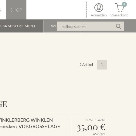
0
S
SHOP
Anmelden
Warenkorb
ESAMTSORTIMENT
WEINPAKET
2 Artikel
1
GE
en WINKLERBERG WINKLEN
0.75 L Flasche
35,00
€
enecker« VDP.GROSSE LAGE
46.67€/L