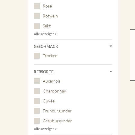
Rosé
Rotwein
Sekt
Alle anzeigen
GESCHMACK
Trocken
REBSORTE
Auxerrois
Chardonnay
Cuvée
Frühburgunder
Grauburgunder
Alle anzeigen