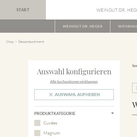
START
WEINGUT DR. HEG
WEINGUT DR. HEGER
WEINHAU
Shop
Gesamtsortiment
Sor
Auswahl konfigurieren
Alle Suchoptionen einklappen
AUSWAHL AUFHEBEN
W
PRODUKTKATEGORIE
Cuvées
Magnum