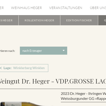
ER
WEINHAUS HEGER
VERANSTALTUNGEN
ÜBER UN
S HEGER
KOLLEKTION HEGER
EDITION FISCHER
G
tieren nach:
Lage:
Winklerberg Winklen
eingut Dr. Heger - VDP.GROSSE LA
2023 Dr. Heger - Ihring
Weissburgunder GG »Rapp