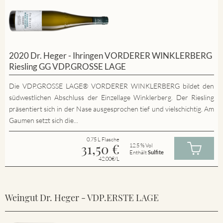
2020 Dr. Heger - Ihringen VORDERER WINKLERBERG
Riesling GG VDP.GROSSE LAGE
Die VDP.GROSSE LAGE® VORDERER WINKLERBERG bildet den
südwestlichen Abschluss der Einzellage Winklerberg. Der Riesling
präsentiert sich in der Nase ausgesprochen tief und vielschichtig. Am
Gaumen setzt sich die...
0.75 L Flasche
31,50
€
12.5 % Vol
Enthält
Sulfite
42.00€/L
Weingut Dr. Heger - VDP.ERSTE LAGE