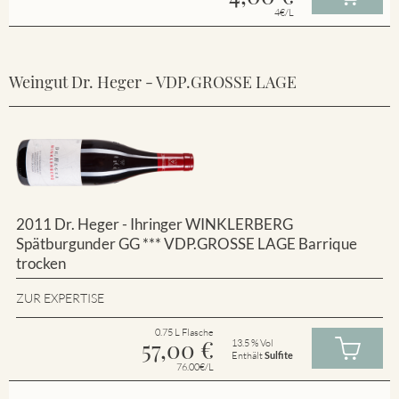
4€/L
Weingut Dr. Heger - VDP.GROSSE LAGE
2011 Dr. Heger - Ihringer WINKLERBERG
Spätburgunder GG *** VDP.GROSSE LAGE Barrique
trocken
ZUR EXPERTISE
0.75 L Flasche
57,00
€
13.5 % Vol
Enthält
Sulfite
76.00€/L