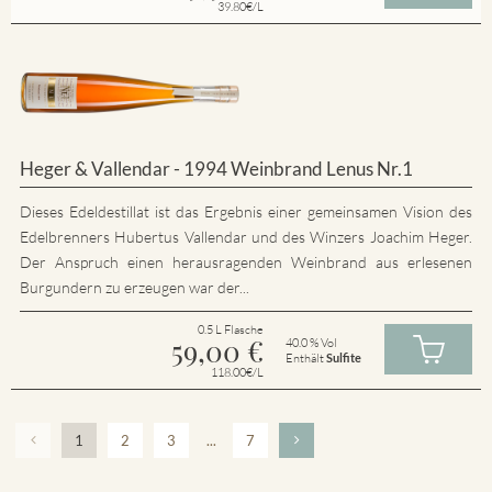
39.80€/L
Heger & Vallendar - 1994 Weinbrand Lenus Nr.1
Dieses Edeldestillat ist das Ergebnis einer gemeinsamen Vision des
Edelbrenners Hubertus Vallendar und des Winzers Joachim Heger.
Der Anspruch einen herausragenden Weinbrand aus erlesenen
Burgundern zu erzeugen war der...
0.5 L Flasche
59,00
€
40.0 % Vol
Enthält
Sulfite
118.00€/L
1
2
3
...
7