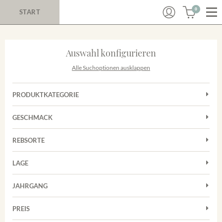
0
START
Auswahl konfigurieren
Alle Suchoptionen ausklappen
PRODUKTKATEGORIE
Cuvées
GESCHMACK
Magnum
Trocken
Rosé
REBSORTE
Auxerrois
Rotwein
LAGE
Chardonnay
Sekt
Achkarrer Schlossberg
Cuvée
JAHRGANG
Nimburg-Bottinger Steingrube
Frühburgunder
Merdinger Bühl
PREIS
2011
-
2025
Suchen
Grauburgunder