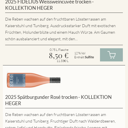
2025 FIDELIUS Weissweincuvée trocken -
KOLLEKTION HEGER
Die Reben wachsen auf den fruchtbaren Lössterrassen am
Kaiserstuhl und Tuniberg. Ausdrucksstarker Duft mit exotischen
Früchten, Holunderblüte und einem Hauch Würze. Am Gaumen
schön ausbalanciert und elegant, mit den...
0.75 L Flasche
8,50
€
12 % Vol
Enthält
Sulfite
11.33€/L
2025 Spätburgunder Rosé trocken - KOLLEKTION
HEGER
Die Reben wachsen auf den fruchtbaren Lössterrassen am
Kaiserstuhl und Tuniberg. Fruchtiger Duft nach Walderdbeeren,
rotem Apfel und Hagebutte. Einladende frische Aromen mit