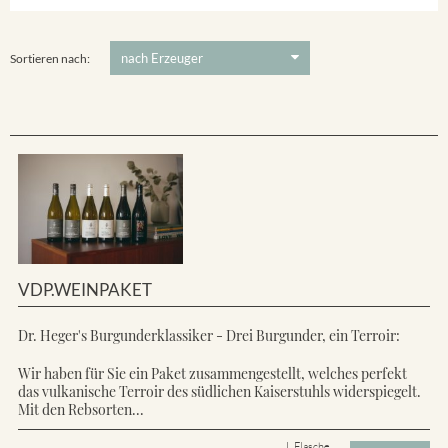
Ihringer Winklerberg
5 €
-
80 €
Suchen
Vorderer Winklerberg
Sortieren nach:
VDP.WEINPAKET
Dr. Heger's Burgunderklassiker - Drei Burgunder, ein Terroir:
Wir haben für Sie ein Paket zusammengestellt, welches perfekt
das vulkanische Terroir des südlichen Kaiserstuhls widerspiegelt.
Mit den Rebsorten...
L Flasche