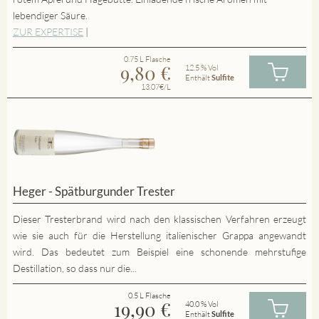
lebendiger Säure.
ZUR EXPERTISE
|
0.75 L Flasche
9,80
€
12.5 % Vol
Enthält
Sulfite
13.07€/L
Heger - Spätburgunder Trester
Dieser Tresterbrand wird nach den klassischen Verfahren erzeugt
wie sie auch für die Herstellung italienischer Grappa angewandt
wird. Das bedeutet zum Beispiel eine schonende mehrstufige
Destillation, so dass nur die...
0.5 L Flasche
19,90
€
40.0 % Vol
Enthält
Sulfite