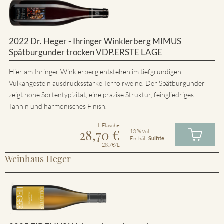
2022 Dr. Heger - Ihringer Winklerberg MIMUS
Spätburgunder trocken VDP.ERSTE LAGE
Hier am Ihringer Winklerberg entstehen im tiefgründigen
Vulkangestein ausdrucksstarke Terroirweine. Der Spätburgunder
zeigt hohe Sortentypizität, eine präzise Struktur, feingliedriges
Tannin und harmonisches Finish.
L Flasche
28,70
€
13 % Vol
Enthält
Sulfite
28.7€/L
Weinhaus Heger