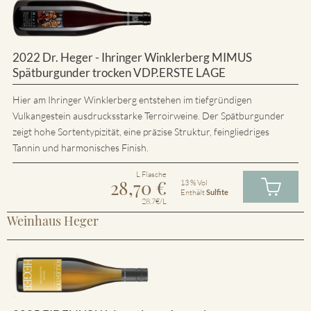
2022 Dr. Heger - Ihringer Winklerberg MIMUS
Spätburgunder trocken VDP.ERSTE LAGE
Hier am Ihringer Winklerberg entstehen im tiefgründigen
Vulkangestein ausdrucksstarke Terroirweine. Der Spätburgunder
zeigt hohe Sortentypizität, eine präzise Struktur, feingliedriges
Tannin und harmonisches Finish.
L Flasche
28,70
€
13 % Vol
Enthält
Sulfite
28.7€/L
Weinhaus Heger