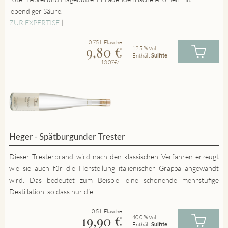
lebendiger Säure.
ZUR EXPERTISE
|
0.75 L Flasche
9,80
€
12.5 % Vol
Enthält
Sulfite
13.07€/L
Heger - Spätburgunder Trester
Dieser Tresterbrand wird nach den klassischen Verfahren erzeugt
wie sie auch für die Herstellung italienischer Grappa angewandt
wird. Das bedeutet zum Beispiel eine schonende mehrstufige
Destillation, so dass nur die...
0.5 L Flasche
19,90
€
40.0 % Vol
Enthält
Sulfite