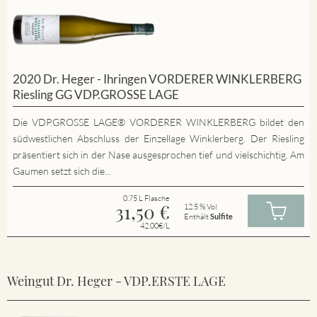
2020 Dr. Heger - Ihringen VORDERER WINKLERBERG
Riesling GG VDP.GROSSE LAGE
Die VDP.GROSSE LAGE® VORDERER WINKLERBERG bildet den
südwestlichen Abschluss der Einzellage Winklerberg. Der Riesling
präsentiert sich in der Nase ausgesprochen tief und vielschichtig. Am
Gaumen setzt sich die...
0.75 L Flasche
31,50
€
12.5 % Vol
Enthält
Sulfite
42.00€/L
Weingut Dr. Heger - VDP.ERSTE LAGE