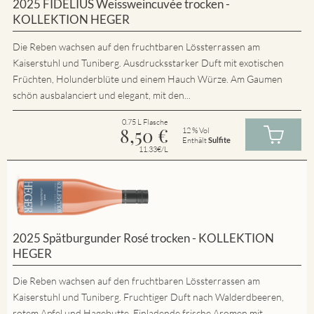
2025 FIDELIUS Weissweincuvée trocken -
KOLLEKTION HEGER
Die Reben wachsen auf den fruchtbaren Lössterrassen am
Kaiserstuhl und Tuniberg. Ausdrucksstarker Duft mit exotischen
Früchten, Holunderblüte und einem Hauch Würze. Am Gaumen
schön ausbalanciert und elegant, mit den...
0.75 L Flasche
8,50
€
12 % Vol
Enthält
Sulfite
11.33€/L
2025 Spätburgunder Rosé trocken - KOLLEKTION
HEGER
Die Reben wachsen auf den fruchtbaren Lössterrassen am
Kaiserstuhl und Tuniberg. Fruchtiger Duft nach Walderdbeeren,
rotem Apfel und Hagebutte. Einladende frische Aromen mit