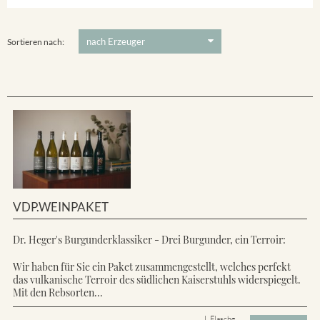
Ihringer Winklerberg
5 €
-
80 €
Suchen
Vorderer Winklerberg
Sortieren nach:
VDP.WEINPAKET
Dr. Heger's Burgunderklassiker - Drei Burgunder, ein Terroir:
Wir haben für Sie ein Paket zusammengestellt, welches perfekt
das vulkanische Terroir des südlichen Kaiserstuhls widerspiegelt.
Mit den Rebsorten...
L Flasche