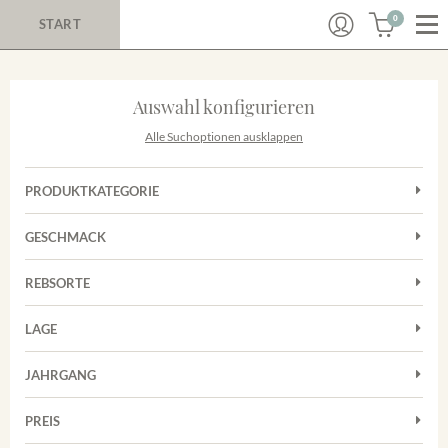
0
START
Auswahl konfigurieren
Alle Suchoptionen ausklappen
PRODUKTKATEGORIE
Cuvées
GESCHMACK
Magnum
Trocken
Rosé
REBSORTE
Auxerrois
Rotwein
LAGE
Chardonnay
Sekt
Achkarrer Schlossberg
Cuvée
JAHRGANG
Nimburg-Bottinger Steingrube
Frühburgunder
Merdinger Bühl
PREIS
2011
-
2025
Suchen
Grauburgunder