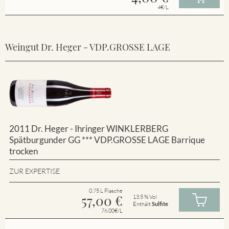
4€/L
Weingut Dr. Heger - VDP.GROSSE LAGE
2011 Dr. Heger - Ihringer WINKLERBERG
Spätburgunder GG *** VDP.GROSSE LAGE Barrique
trocken
ZUR EXPERTISE
0.75 L Flasche
57,00
€
13.5 % Vol
Enthält
Sulfite
76.00€/L