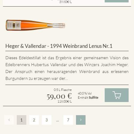
39.80€/L
Heger & Vallendar - 1994 Weinbrand Lenus Nr.1
Dieses Edeldestillat ist das Ergebnis einer gemeinsamen Vision des
Edelbrenners Hubertus Vallendar und des Winzers Joachim Heger.
Der Anspruch einen herausragenden Weinbrand aus erlesenen
Burgundern zu erzeugen war der...
0.5 L Flasche
59,00
€
40.0 % Vol
Enthält
Sulfite
118.00€/L
1
2
3
...
7