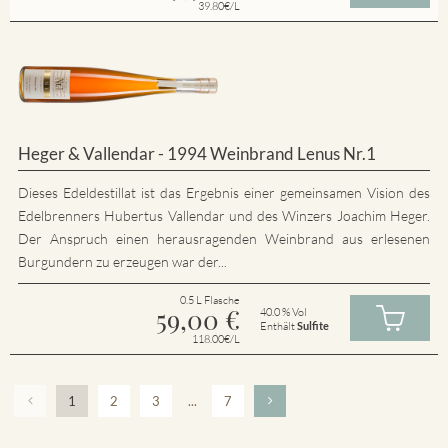
39.80€/L
Heger & Vallendar - 1994 Weinbrand Lenus Nr.1
Dieses Edeldestillat ist das Ergebnis einer gemeinsamen Vision des
Edelbrenners Hubertus Vallendar und des Winzers Joachim Heger.
Der Anspruch einen herausragenden Weinbrand aus erlesenen
Burgundern zu erzeugen war der...
0.5 L Flasche
59,00
€
40.0 % Vol
Enthält
Sulfite
118.00€/L
1
2
3
...
7