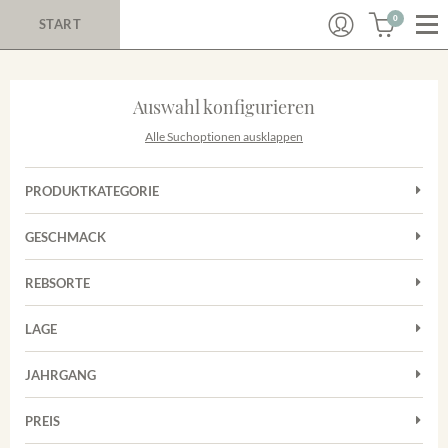
0
START
Auswahl konfigurieren
Alle Suchoptionen ausklappen
PRODUKTKATEGORIE
Cuvées
GESCHMACK
Magnum
Trocken
Rosé
REBSORTE
Auxerrois
Rotwein
LAGE
Chardonnay
Sekt
Achkarrer Schlossberg
Cuvée
JAHRGANG
Nimburg-Bottinger Steingrube
Frühburgunder
Merdinger Bühl
PREIS
2011
-
2025
Suchen
Grauburgunder