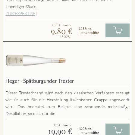
lebendiger Säure.
ZUR EXPERTISE
|
0.75 L Flasche
9,80
€
12.5 % Vol
Enthält
Sulfite
13.07€/L
Heger - Spätburgunder Trester
Dieser Tresterbrand wird nach den klassischen Verfahren erzeugt
wie sie auch für die Herstellung italienischer Grappa angewandt
wird. Das bedeutet zum Beispiel eine schonende mehrstufige
Destillation, so dass nur die...
0.5 L Flasche
19,90
€
40.0 % Vol
Enthält
Sulfite