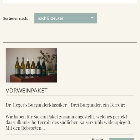
Ihringer Winklerberg
5 €
-
80 €
Suchen
Vorderer Winklerberg
Sortieren nach:
VDP.WEINPAKET
Dr. Heger's Burgunderklassiker - Drei Burgunder, ein Terroir:
Wir haben für Sie ein Paket zusammengestellt, welches perfekt
das vulkanische Terroir des südlichen Kaiserstuhls widerspiegelt.
Mit den Rebsorten...
L Flasche