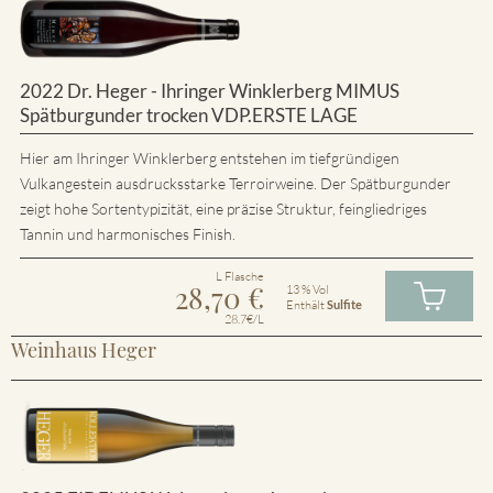
2022 Dr. Heger - Ihringer Winklerberg MIMUS
Spätburgunder trocken VDP.ERSTE LAGE
Hier am Ihringer Winklerberg entstehen im tiefgründigen
Vulkangestein ausdrucksstarke Terroirweine. Der Spätburgunder
zeigt hohe Sortentypizität, eine präzise Struktur, feingliedriges
Tannin und harmonisches Finish.
L Flasche
28,70
€
13 % Vol
Enthält
Sulfite
28.7€/L
Weinhaus Heger