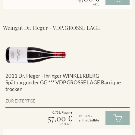
4€/L
Weingut Dr. Heger - VDP.GROSSE LAGE
2011 Dr. Heger - Ihringer WINKLERBERG
Spätburgunder GG *** VDP.GROSSE LAGE Barrique
trocken
ZUR EXPERTISE
0.75 L Flasche
57,00
€
13.5 % Vol
Enthält
Sulfite
76.00€/L