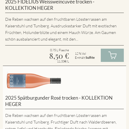
2025 FIDELIUS Weissweincuvée trocken -
KOLLEKTION HEGER
Die Reben wachsen auf den fruchtbaren Lössterrassen am
Kaiserstuhl und Tuniberg. Ausdrucksstarker Duft mit exotischen
Früchten, Holunderblüte und einem Hauch Würze. Am Gaumen
schön ausbalanciert und elegant, mit den...
0.75 L Flasche
8,50
€
12 % Vol
Enthält
Sulfite
11.33€/L
2025 Spätburgunder Rosé trocken - KOLLEKTION
HEGER
Die Reben wachsen auf den fruchtbaren Lössterrassen am
Kaiserstuhl und Tuniberg. Fruchtiger Duft nach Walderdbeeren,
rotem Apfel und Hagebutte. Einladende frische Aromen mit