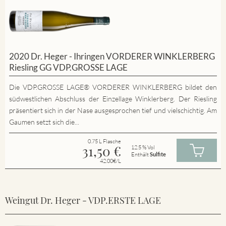
2020 Dr. Heger - Ihringen VORDERER WINKLERBERG
Riesling GG VDP.GROSSE LAGE
Die VDP.GROSSE LAGE® VORDERER WINKLERBERG bildet den
südwestlichen Abschluss der Einzellage Winklerberg. Der Riesling
präsentiert sich in der Nase ausgesprochen tief und vielschichtig. Am
Gaumen setzt sich die...
0.75 L Flasche
31,50
€
12.5 % Vol
Enthält
Sulfite
42.00€/L
Weingut Dr. Heger - VDP.ERSTE LAGE