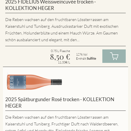
2025 FIDELIUS Weissweincuvée trocken -
KOLLEKTION HEGER
Die Reben wachsen auf den fruchtbaren Lössterrassen am
Kaiserstuhl und Tuniberg. Ausdrucksstarker Duft mit exotischen
Früchten, Holunderblüte und einem Hauch Würze. Am Gaumen
schön ausbalanciert und elegant, mit den...
0.75 L Flasche
8,50
€
12 % Vol
Enthält
Sulfite
11.33€/L
2025 Spätburgunder Rosé trocken - KOLLEKTION
HEGER
Die Reben wachsen auf den fruchtbaren Lössterrassen am
Kaiserstuhl und Tuniberg. Fruchtiger Duft nach Walderdbeeren,
rotem Apfel und Hagebutte. Einladende frische Aromen mit