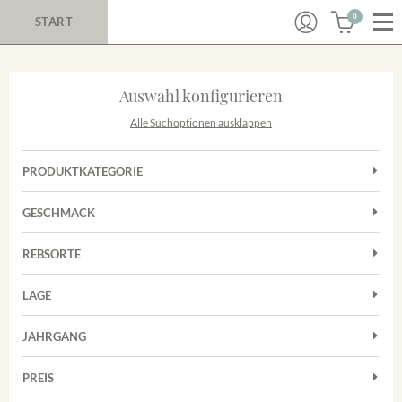
0
START
Auswahl konfigurieren
Alle Suchoptionen ausklappen
PRODUKTKATEGORIE
Cuvées
GESCHMACK
Magnum
Trocken
Rosé
REBSORTE
Auxerrois
Rotwein
LAGE
Chardonnay
Sekt
Achkarrer Schlossberg
Cuvée
JAHRGANG
Nimburg-Bottinger Steingrube
Frühburgunder
Merdinger Bühl
PREIS
2011
-
2025
Suchen
Grauburgunder