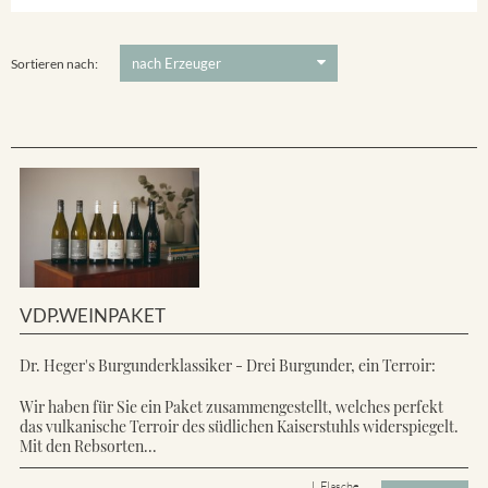
Ihringer Winklerberg
5 €
-
80 €
Suchen
Vorderer Winklerberg
Sortieren nach:
VDP.WEINPAKET
Dr. Heger's Burgunderklassiker - Drei Burgunder, ein Terroir:
Wir haben für Sie ein Paket zusammengestellt, welches perfekt
das vulkanische Terroir des südlichen Kaiserstuhls widerspiegelt.
Mit den Rebsorten...
L Flasche