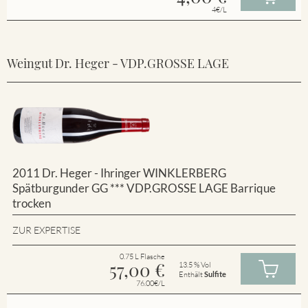
4€/L
Weingut Dr. Heger - VDP.GROSSE LAGE
2011 Dr. Heger - Ihringer WINKLERBERG
Spätburgunder GG *** VDP.GROSSE LAGE Barrique
trocken
ZUR EXPERTISE
0.75 L Flasche
57,00
€
13.5 % Vol
Enthält
Sulfite
76.00€/L