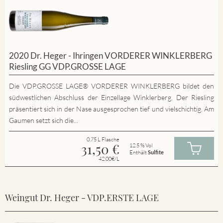
2020 Dr. Heger - Ihringen VORDERER WINKLERBERG
Riesling GG VDP.GROSSE LAGE
Die VDP.GROSSE LAGE® VORDERER WINKLERBERG bildet den
südwestlichen Abschluss der Einzellage Winklerberg. Der Riesling
präsentiert sich in der Nase ausgesprochen tief und vielschichtig. Am
Gaumen setzt sich die...
0.75 L Flasche
31,50
€
12.5 % Vol
Enthält
Sulfite
42.00€/L
Weingut Dr. Heger - VDP.ERSTE LAGE