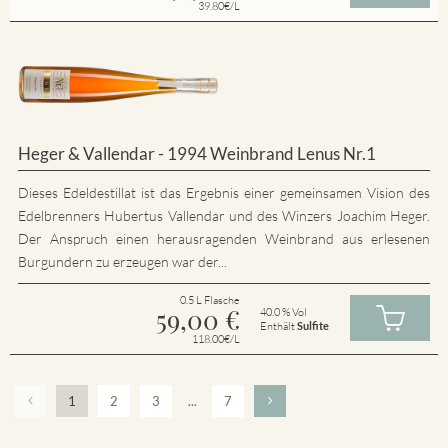
39.80€/L
Heger & Vallendar - 1994 Weinbrand Lenus Nr.1
Dieses Edeldestillat ist das Ergebnis einer gemeinsamen Vision des
Edelbrenners Hubertus Vallendar und des Winzers Joachim Heger.
Der Anspruch einen herausragenden Weinbrand aus erlesenen
Burgundern zu erzeugen war der...
0.5 L Flasche
59,00
€
40.0 % Vol
Enthält
Sulfite
118.00€/L
1
2
3
...
7