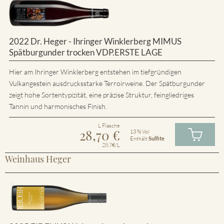
2022 Dr. Heger - Ihringer Winklerberg MIMUS
Spätburgunder trocken VDP.ERSTE LAGE
Hier am Ihringer Winklerberg entstehen im tiefgründigen
Vulkangestein ausdrucksstarke Terroirweine. Der Spätburgunder
zeigt hohe Sortentypizität, eine präzise Struktur, feingliedriges
Tannin und harmonisches Finish.
L Flasche
28,70
€
13 % Vol
Enthält
Sulfite
28.7€/L
Weinhaus Heger