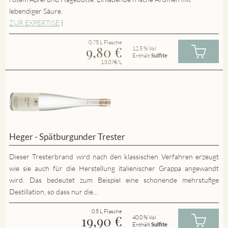
lebendiger Säure.
ZUR EXPERTISE
|
0.75 L Flasche
9,80
€
12.5 % Vol
Enthält
Sulfite
13.07€/L
Heger - Spätburgunder Trester
Dieser Tresterbrand wird nach den klassischen Verfahren erzeugt
wie sie auch für die Herstellung italienischer Grappa angewandt
wird. Das bedeutet zum Beispiel eine schonende mehrstufige
Destillation, so dass nur die...
0.5 L Flasche
19,90
€
40.0 % Vol
Enthält
Sulfite