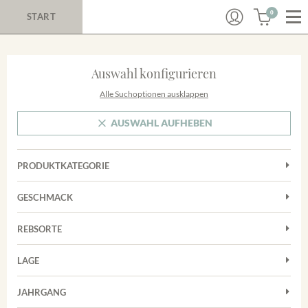
0
START
Auswahl konfigurieren
Alle Suchoptionen ausklappen
AUSWAHL AUFHEBEN
PRODUKTKATEGORIE
Cuvées
GESCHMACK
Magnum
Trocken
Rosé
REBSORTE
Auxerrois
Rotwein
LAGE
Chardonnay
Sekt
Achkarrer Schlossberg
Cuvée
JAHRGANG
Trester/Spirituosen
Nimburg-Bottinger Steingrube