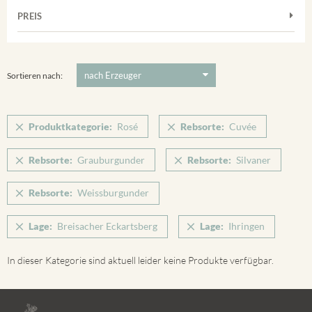
Frühburgunder
Weißwein
Merdinger Bühl
PREIS
2011
-
2025
Suchen
Grauburgunder
Verpackung
Ihringer Winklerberg
Muskateller
5 €
-
80 €
Suchen
Vorderer Winklerberg
Riesling
Sortieren nach:
Winklerberg
Sauvignon Blanc
Winklerberg Hinter Winklen
Silvaner
Produktkategorie:
Rosé
Rebsorte:
Cuvée
Winklerberg Winklen
Spätburgunder
Breisacher Eckartsberg
Rebsorte:
Grauburgunder
Rebsorte:
Silvaner
Spätburgunder Rosé
Ihringen
Weissburgunder
Rebsorte:
Weissburgunder
Lage:
Breisacher Eckartsberg
Lage:
Ihringen
In dieser Kategorie sind aktuell leider keine Produkte verfügbar.