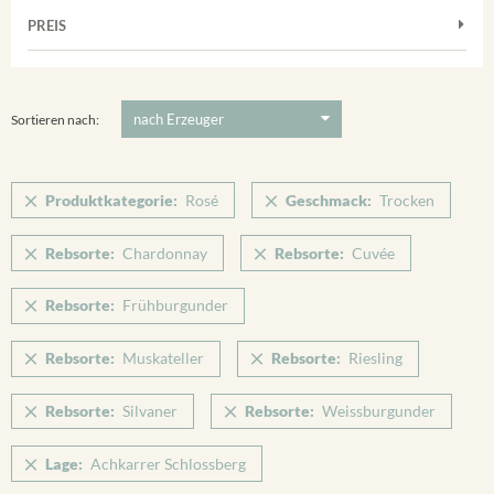
Frühburgunder
Weißwein
Merdinger Bühl
PREIS
2011
-
2025
Suchen
Grauburgunder
Verpackung
Ihringer Winklerberg
Muskateller
5 €
-
80 €
Suchen
Vorderer Winklerberg
Riesling
Sortieren nach:
Winklerberg
Sauvignon Blanc
Winklerberg Hinter Winklen
Silvaner
Produktkategorie:
Rosé
Geschmack:
Trocken
Winklerberg Winklen
Spätburgunder
Breisacher Eckartsberg
Rebsorte:
Chardonnay
Rebsorte:
Cuvée
Spätburgunder Rosé
Ihringen
Weissburgunder
Rebsorte:
Frühburgunder
Rebsorte:
Muskateller
Rebsorte:
Riesling
Rebsorte:
Silvaner
Rebsorte:
Weissburgunder
Lage:
Achkarrer Schlossberg