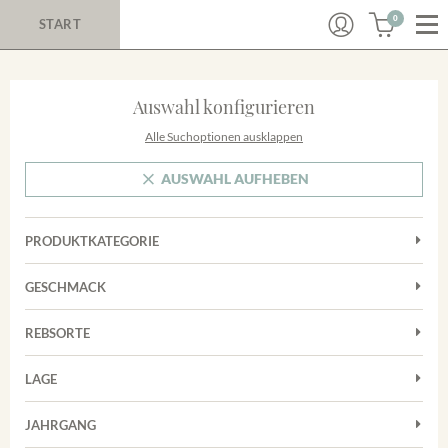
0
START
Auswahl konfigurieren
Alle Suchoptionen ausklappen
AUSWAHL AUFHEBEN
PRODUKTKATEGORIE
Cuvées
GESCHMACK
Magnum
Trocken
Rosé
REBSORTE
Auxerrois
Rotwein
LAGE
Chardonnay
Sekt
Achkarrer Schlossberg
Cuvée
JAHRGANG
Trester/Spirituosen
Nimburg-Bottinger Steingrube