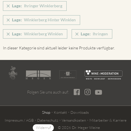
Lage:
Ihringer Winklerberg
Lage:
Winklerberg Hinter Winklen
Lage:
Winklerberg Winklen
Lage:
Ihringen
In dieser Kategorie sind aktuell leider keine Produkte verfügbar.
Folgen Sie uns auch auf:
Shop
Kontakt
Downloads
Impressum / AGB
Datenschutz
Versandkosten
Mitarbeiter & Karriere
Widerruf
© 2026 Dr. Heger Weine