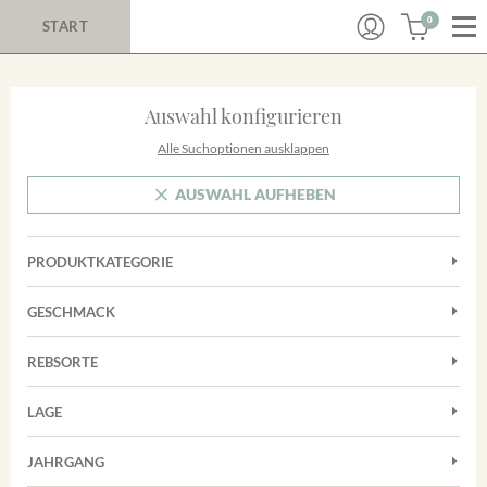
0
START
Auswahl konfigurieren
Alle Suchoptionen ausklappen
AUSWAHL AUFHEBEN
PRODUKTKATEGORIE
Cuvées
GESCHMACK
Magnum
Trocken
Rosé
REBSORTE
Auxerrois
Rotwein
LAGE
Chardonnay
Sekt
Achkarrer Schlossberg
Cuvée
JAHRGANG
Trester/Spirituosen
Nimburg-Bottinger Steingrube