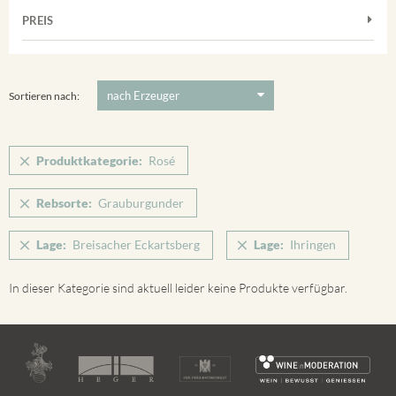
Frühburgunder
Weißwein
Merdinger Bühl
PREIS
2011
-
2025
Suchen
Grauburgunder
Verpackung
Ihringer Winklerberg
Muskateller
5 €
-
80 €
Suchen
Vorderer Winklerberg
Riesling
Sortieren nach:
Winklerberg
Sauvignon Blanc
Winklerberg Hinter Winklen
Silvaner
Produktkategorie:
Rosé
Winklerberg Winklen
Spätburgunder
Breisacher Eckartsberg
Rebsorte:
Grauburgunder
Spätburgunder Rosé
Ihringen
Weissburgunder
Lage:
Breisacher Eckartsberg
Lage:
Ihringen
In dieser Kategorie sind aktuell leider keine Produkte verfügbar.