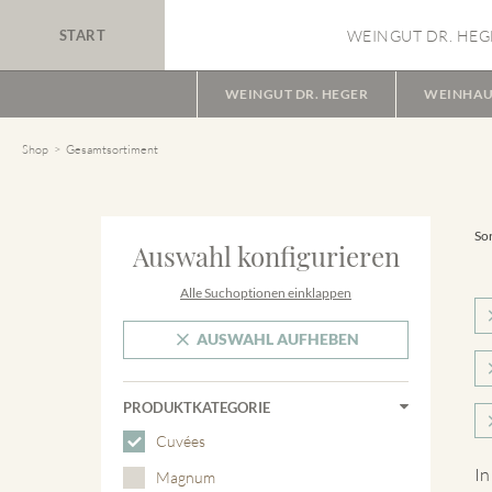
START
WEINGUT DR. HEG
WEINGUT DR. HEGER
WEINHAU
Shop
Gesamtsortiment
Sor
Auswahl konfigurieren
Alle Suchoptionen einklappen
AUSWAHL AUFHEBEN
PRODUKTKATEGORIE
Cuvées
In
Magnum