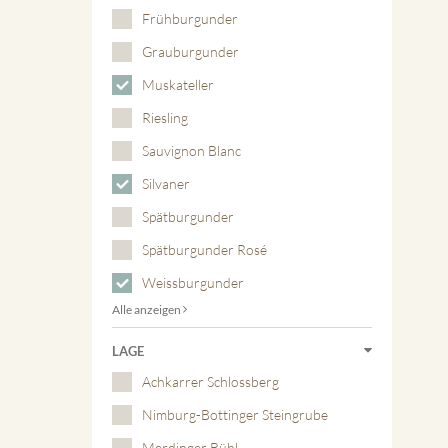
Frühburgunder
Grauburgunder
Muskateller
Riesling
Sauvignon Blanc
Silvaner
Spätburgunder
Spätburgunder Rosé
Weissburgunder
Alle anzeigen
LAGE
Achkarrer Schlossberg
Nimburg-Bottinger Steingrube
Merdinger Bühl