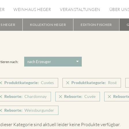
ER
WEINHAUS HEGER
VERANSTALTUNGEN
ÜBER UN
S HEGER
KOLLEKTION HEGER
EDITION FISCHER
G
tieren nach:
Produktkategorie:
Cuvées
Produktkategorie:
Rosé
Rebsorte:
Chardonnay
Rebsorte:
Cuvée
Rebsort
Rebsorte:
Weissburgunder
 dieser Kategorie sind aktuell leider keine Produkte verfügbar.