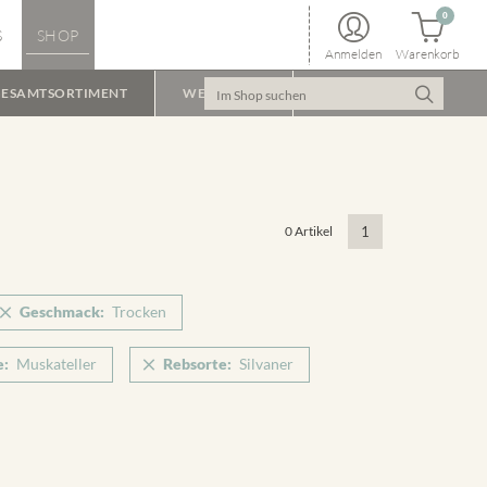
0
S
SHOP
Anmelden
Warenkorb
ESAMTSORTIMENT
WEINPAKET
0 Artikel
1
Geschmack:
Trocken
e:
Muskateller
Rebsorte:
Silvaner